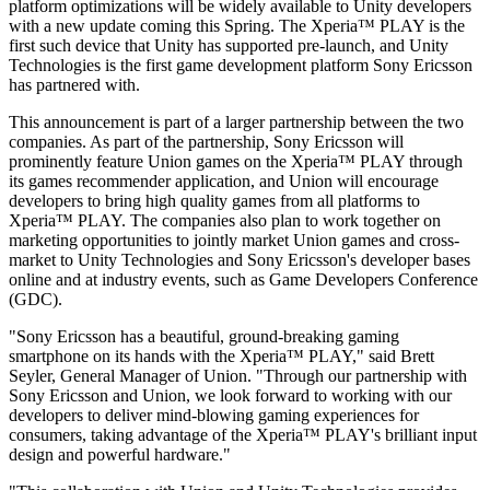
platform optimizations will be widely available to Unity developers
XR-Spiele
with a new update coming this Spring. The Xperia™ PLAY is the
XR-Spiele plattformübergreifend starten
first such device that Unity has supported pre-launch, and Unity
Technologies is the first game development platform Sony Ericsson
Multiplayer-Spiele
has partnered with.
Vereinfachte Entwicklung von Multiplayer-Spielen
This announcement is part of a larger partnership between the two
companies. As part of the partnership, Sony Ericsson will
prominently feature Union games on the Xperia™ PLAY through
its games recommender application, and Union will encourage
developers to bring high quality games from all platforms to
Xperia™ PLAY. The companies also plan to work together on
marketing opportunities to jointly market Union games and cross-
market to Unity Technologies and Sony Ericsson's developer bases
online and at industry events, such as Game Developers Conference
(GDC).
"Sony Ericsson has a beautiful, ground-breaking gaming
smartphone on its hands with the Xperia™ PLAY," said Brett
Seyler, General Manager of Union. "Through our partnership with
Sony Ericsson and Union, we look forward to working with our
developers to deliver mind-blowing gaming experiences for
consumers, taking advantage of the Xperia™ PLAY's brilliant input
design and powerful hardware."