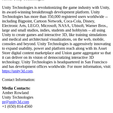
Unity Technologies is revolutionizing the game industry with Unity,
its award-winning breakthrough development platform. Unity
Technologies has more than 350,000 registered users worldwide --
including Bigpoint, Cartoon Network, Coca-Cola, Disney,
Electronic Arts, LEGO, Microsoft, NASA, Ubisoft, Warner Bros.,
large and small studios, indies, students and hobbyists -- all using
Unity to create games and interactive 3D, like training simulations
and medical and architectural visualizations, on the web, mobile,
consoles and beyond. Unity Technologies is aggressively innovating
to expand usability, power and platform reach along with its Asset
Store digital content marketplace and Union game aggregator so that
it can deliver on its vision of democratizing interactive 3D
technology. Unity Technologies is headquartered in San Francisco
and has development offices worldwide. For more information, visit:
https://unity3d.com
.
Contact Information:
Media Contacts:
Amber Rowland
Unity Technologies
pr@unity3d.com
+1 (650) 814-4560