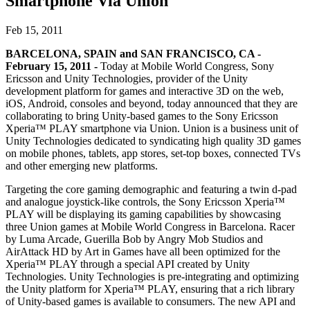
Smartphone Via Union
Entdecken Sie 25+ Plattformen, die Unity unterstützt
Betriebliche Exzellenz erreichen
Sind Sie neu bei Unity? Starten Sie Ihre Reise
Einblicke
Schließen Sie sich Entwicklern, Kreativen und Insidern an
LiveOps
Einzelhandel
Anleitungen
Feb 15, 2011
Fallstudien
Unity Awards
Einblicke nach dem Start und Live-Spielbetrieb
In-Store-Erlebnisse in Online-Erlebnisse umwandeln
Umsetzbare Tipps und bewährte Verfahren
Erfolgsgeschichten aus der Praxis
Feier der Unity-Schöpfer weltweit
BARCELONA, SPAIN and SAN FRANCISCO, CA -
Wachsen Sie
Bildung
February 15, 2011 -
Today at Mobile World Congress, Sony
Automobilindustrie
Ericsson and Unity Technologies, provider of the Unity
Best-Practice-Leitfäden
Nutzerakquisition
Innovation und Erlebnisse im Auto fördern
Für Studierende
development platform for games and interactive 3D on the web,
Experten Tipps und Tricks
Entdecken Sie und gewinnen Sie mobile Benutzer
Alle Branchen anzeigen
Starten Sie Ihre Karriere
iOS, Android, consoles and beyond, today announced that they are
collaborating to bring Unity-based games to the Sony Ericsson
Demos
In-App-Käufe
Für Lehrkräfte
Xperia™ PLAY smartphone via Union. Union is a business unit of
Demos, Beispiele und Bausteine
IAP Management über Filialen und D2C hinweg
Optimieren Sie Ihr Lehren
Unity Technologies dedicated to syndicating high quality 3D games
Alle Ressourcen
on mobile phones, tablets, app stores, set-top boxes, connected TVs
Neues
and other emerging new platforms.
Monetarisierung
Lizenzstipendium für Bildungseinrichtungen
Verbinden Sie Spieler mit den richtigen Spielen
Bringen Sie die Kraft von Unity in Ihre Institution
Targeting the core gaming demographic and featuring a twin d-pad
Blog
Werben mit Unity
Monetarisieren mit Unity
and analogue joystick-like controls, the Sony Ericsson Xperia™
Aktualisierungen, Informationen und technische Tipps
Anwendungsfälle
Zertifizierungen
PLAY will be displaying its gaming capabilities by showcasing
Beweisen Sie Ihre Unity-Meisterschaft
three Union games at Mobile World Congress in Barcelona. Racer
Neuigkeiten
Mobile Spiele
by Luma Arcade, Guerilla Bob by Angry Mob Studios and
Nachrichten, Geschichten und Pressezentrum
Mobile Hits mit Unity erstellen und wachsen lassen
AirAttack HD by Art in Games have all been optimized for the
Xperia™ PLAY through a special API created by Unity
Indie-Spiele
Technologies. Unity Technologies is pre-integrating and optimizing
Große Spiele mit kleinen Teams veröffentlichen
the Unity platform for Xperia™ PLAY, ensuring that a rich library
of Unity-based games is available to consumers. The new API and