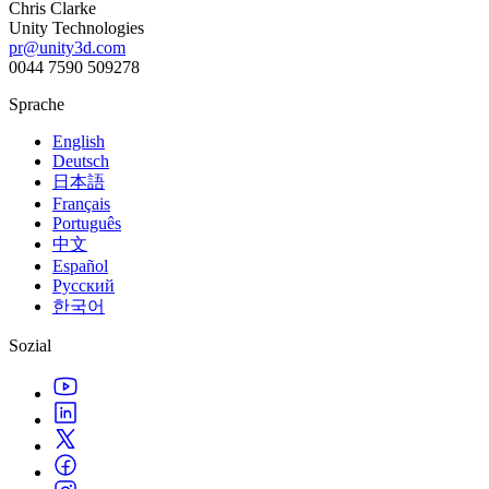
Chris Clarke
Unity Technologies
pr@unity3d.com
0044 7590 509278
Sprache
English
Deutsch
日本語
Français
Português
中文
Español
Русский
한국어
Sozial