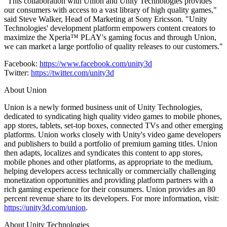
"This collaboration with Union and Unity Technologies provides
our consumers with access to a vast library of high quality games,"
said Steve Walker, Head of Marketing at Sony Ericsson. "Unity
Technologies' development platform empowers content creators to
maximize the Xperia™ PLAY's gaming focus and through Union,
we can market a large portfolio of quality releases to our customers."
Facebook:
https://www.facebook.com/unity3d
Twitter:
https://twitter.com/unity3d
About Union
Union is a newly formed business unit of Unity Technologies,
dedicated to syndicating high quality video games to mobile phones,
app stores, tablets, set-top boxes, connected TVs and other emerging
platforms. Union works closely with Unity's video game developers
and publishers to build a portfolio of premium gaming titles. Union
then adapts, localizes and syndicates this content to app stores,
mobile phones and other platforms, as appropriate to the medium,
helping developers access technically or commercially challenging
monetization opportunities and providing platform partners with a
rich gaming experience for their consumers. Union provides an 80
percent revenue share to its developers. For more information, visit:
https://unity3d.com/union
.
About Unity Technologies