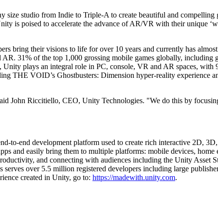
y size studio from Indie to Triple-A to create beautiful and compellin
nity is poised to accelerate the advance of AR/VR with their unique ‘wr
s bring their visions to life for over 10 years and currently has almo
nd AR. 31% of the top 1,000 grossing mobile games globally, including
, Unity plays an integral role in PC, console, VR and AR spaces, with
cluding THE VOID’s Ghostbusters: Dimension hyper-reality experience
anal directo al consumidor (D2C).
id John Riccitiello, CEO, Unity Technologies. "We do this by focusing
 end-to-end development platform used to create rich interactive 2D, 3
r apps and easily bring them to multiple platforms: mobile devices, ho
 productivity, and connecting with audiences including the Unity Asset 
serves over 5.5 million registered developers including large publisher
rience created in Unity, go to:
https://madewith.unity.com
.