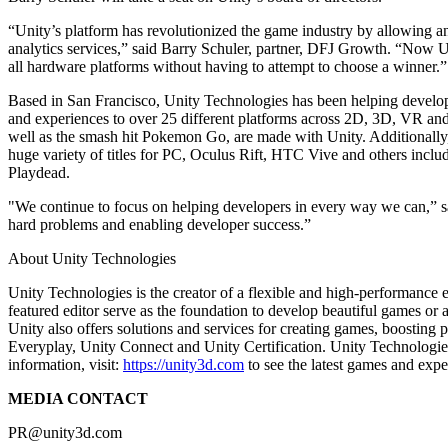
Descubre más de 25 plataformas que Unity soporta
Logra la excelencia operativa
¿No tienes experiencia con Unity? Comienza tu viaje
Información útil
Únete a desarrolladores, creadores e insiders
“Unity’s platform has revolutionized the game industry by allowing an
LiveOps
Venta minorista
Guías prácticas
analytics services,” said Barry Schuler, partner, DFJ Growth. “Now U
Casos de estudio
Premios Unity
Perspectivas post-lanzamiento y operaciones de juego en vivo
Transforma las experiencias en tienda en experiencias en línea
Consejos prácticos y mejores prácticas
all hardware platforms without having to attempt to choose a winner.”
Historias de éxito en el mundo real
Celebrando a los creadores de Unity en todo el mundo
Expande
Educación
Based in San Francisco, Unity Technologies has been helping developer
Industria automotriz
Guías de mejores prácticas
and experiences to over 25 different platforms across 2D, 3D, VR a
Adquisición de usuarios
Impulsar la innovación y las experiencias en el automóvil
Para estudiantes
Consejos y trucos de expertos
well as the smash hit Pokemon Go, are made with Unity. Additionally
Hazte descubrir y adquiere usuarios móviles
Ver todas las industrias
Impulsa tu carrera
huge variety of titles for PC, Oculus Rift, HTC Vive and others in
Playdead.
Demostraciones
Compras dentro de la aplicación
Para docentes
Demostraciones, muestras y bloques de construcción
Gestionar las IAP dentro de la aplicación en tiendas físicas y en el c
Potencia tu enseñanza
"We continue to focus on helping developers in every way we can,” sa
Todos los recursos
hard problems and enabling developer success.”
Novedades
Monetización
Licencia gratuita para fines educativos
Conecta a los jugadores con los juegos adecuados
Lleva el poder de Unity a tu institución
About Unity Technologies
Blog
Publicitar con Unity
Monetizar con Unity
Actualizaciones, información y consejos técnicos
Unity Technologies is the creator of a flexible and high-performance
Casos de uso
Certificaciones
featured editor serve as the foundation to develop beautiful games o
Demuestra tu dominio de Unity
Unity also offers solutions and services for creating games, boosting
Novedades
Juegos móviles
Everyplay, Unity Connect and Unity Certification. Unity Technologies 
Noticias, historias y centro de prensa
Crea y expande éxitos móviles con Unity
information, visit:
https://unity3d.com
to see the latest games and expe
Juegos independientes
MEDIA CONTACT
Lanza grandes juegos con equipos pequeños
PR@unity3d.com