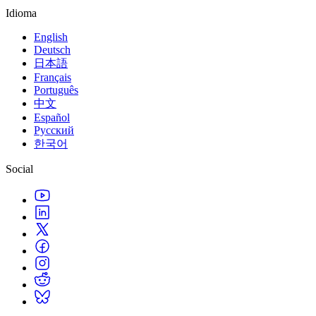
Juegos XR
Idioma
Lanza juegos XR en múltiples plataformas
English
Juegos multijugador
Deutsch
Simplifica el desarrollo de juegos multijugador
日本語
Français
Português
中文
Español
Русский
한국어
Social