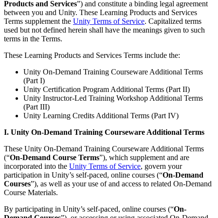
Products and Services
”) and constitute a binding legal agreement
between you and Unity. These Learning Products and Services
Juegos XR
Terms supplement the
Unity Terms of Service
. Capitalized terms
Lanza juegos XR en múltiples plataformas
used but not defined herein shall have the meanings given to such
terms in the Terms.
Juegos multijugador
Simplifica el desarrollo de juegos multijugador
These Learning Products and Services Terms include the:
Unity On-Demand Training Courseware Additional Terms
(Part I)
Unity Certification Program Additional Terms (Part II)
Unity Instructor-Led Training Workshop Additional Terms
(Part III)
Unity Learning Credits Additional Terms (Part IV)
I. Unity On-Demand Training Courseware Additional Terms
These Unity On-Demand Training Courseware Additional Terms
(“
On-Demand
Course Terms
”), which supplement and are
incorporated into the
Unity Terms of Service
, govern your
participation in Unity’s self-paced, online courses (“
On-Demand
Courses
”), as well as your use of and access to related On-Demand
Course Materials.
By participating in Unity’s self-paced, online courses (“
On-
Demand Courses
”), or accessing or using associated On-Demand