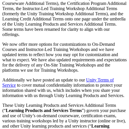
Descubre más de 25 plataformas que Unity soporta
Logra la excelencia operativa
¿No tienes experiencia con Unity? Comienza tu viaje
Courseware Additional Terms), the Certification Program Additional
Información útil
Únete a desarrolladores, creadores e insiders
Terms, the Instructor-Led Training Workshop Additional Terms
LiveOps
Venta minorista
Guías prácticas
(formerly the Unity Training Workshop Additional Terms), and the
Casos de estudio
Premios Unity
Perspectivas post-lanzamiento y operaciones de juego en vivo
Transforma las experiencias en tienda en experiencias en línea
Consejos prácticos y mejores prácticas
Learning Credit Additional Terms onto one page under the umbrella
Historias de éxito en el mundo real
Celebrando a los creadores de Unity en todo el mundo
Expande
Educación
of the Unity Learning Products and Services Additional Terms.
Some terms have been renamed for clarity to align with our
Industria automotriz
Guías de mejores prácticas
offerings.
Adquisición de usuarios
Impulsar la innovación y las experiencias en el automóvil
Para estudiantes
Consejos y trucos de expertos
Hazte descubrir y adquiere usuarios móviles
Ver todas las industrias
Impulsa tu carrera
We now offer more options for customizations to On-Demand
Courses and Instructor-Led Training Workshops and we have
Demostraciones
Compras dentro de la aplicación
Para docentes
updated terms to reflect how you may opt for customization and
Demostraciones, muestras y bloques de construcción
Gestionar las IAP dentro de la aplicación en tiendas físicas y en el
Potencia tu enseñanza
what to expect. We have also updated requirements and expectations
Todos los recursos
canal directo al consumidor (D2C).
for the delivery of any On-Site Training Workshops and the
Novedades
Licencia gratuita para fines educativos
platforms we use for Training Workshops.
Monetización
Lleva el poder de Unity a tu institución
Blog
Conecta a los jugadores con los juegos adecuados
Additionally we have posted an update to our
Unity Terms of
Actualizaciones, información y consejos técnicos
Publicitar con Unity
Monetizar con Unity
Service
to cover mutual confidentiality information to protect your
Certificaciones
Casos de uso
information shared with us, which includes when you share your
Demuestra tu dominio de Unity
information with us through Unity Learning Products and Services.
Novedades
Noticias, historias y centro de prensa
Juegos móviles
These Unity Learning Products and Services Additional Terms
Crea y expande éxitos móviles con Unity
(“
Learning Products and Services Terms
”) govern your purchase
and use of Unity’s on-demand courseware, certification exams,
Juegos independientes
various training workshops led by a Unity instructor (online or live),
Lanza grandes juegos con equipos pequeños
and other Unity learning products and services (“
Learning