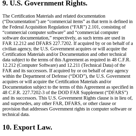
9. U.S. Government Rights.
The Certification Materials and related documentation
(“Documentation”) are “commercial items” as that term is defined in
the Federal Acquisition Regulation (“FAR”) 2.101, consisting of
“commercial computer software” and “commercial computer
software documentation,” respectively, as such terms are used in
FAR 12.212 and DFARS 227.7202. If acquired by or on behalf of a
civilian agency, the U.S. Government acquires or will acquire the
Certification Materials and/or Documentation and other technical
data subject to the terms of this Agreement as required in 48 C.F.R.
12.212 (Computer Software) and 12.211 (Technical Data) of the
FAR and its successors. If acquired by or on behalf of any agency
within the Department of Defense (“DOD”), the U.S. Government
acquires or will acquire the Certification Materials and/or
Documentation subject to the terms of this Agreement as specified in
48 C.F.R. 227.7202-3 of the DOD FAR Supplement (“DFARS”)
and its successors. This U.S. Government Rights clause is in lieu of,
and supersedes, any other FAR, DFARS, or other clause or
provision that addresses Government rights in computer software or
technical data.
10. Export Law.