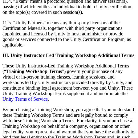
11.4. “Exam” means a proctored question and answer session(s),
passing of which entitles an individual to hold a Unity certification
on the topic(s) covered in such session(s).
11.5. “Unity Partners” means any third-party licensors of the
Certification Materials, together with third-party organizations
appointed and licensed by Unity to host, administer or provide
goods or services connected to the Unity Certification Program, as
applicable.
III. Unity Instructor-Led Training Workshop Additional Terms
These Unity Instructor-Led Training Workshop Additional Terms
(“
Training Workshop Terms
”) govern your purchase of any
virtual or in-person training classes, learning sessions, and
workshops led by Unity instructors provided directly by Unity, and
constitute a binding legal agreement between you and Unity. These
Unity Training Workshop Terms supplement and incorporate the
Unity Terms of Service
.
By purchasing a Training Workshop, you agree that you understand
these Training Workshop Terms and are legally bound to comply
with these Training Workshop Terms. For clarity, if you purchase a
Training Workshop on behalf of a company, organization or other
legal entity, you represent and warrant that you have the authority to
bind that legal entity to the Training Workshop Terms and, in such