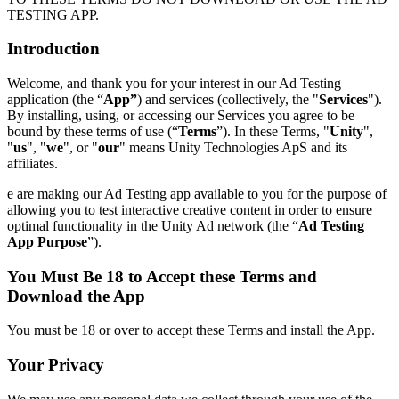
Descubre más de 25 plataformas que Unity soporta
Logra la excelencia operativa
¿No tienes experiencia con Unity? Comienza tu viaje
TESTING APP.
Información útil
Únete a desarrolladores, creadores e insiders
LiveOps
Venta minorista
Guías prácticas
Introduction
Casos de estudio
Premios Unity
Perspectivas post-lanzamiento y operaciones de juego en vivo
Transforma las experiencias en tienda en experiencias en línea
Consejos prácticos y mejores prácticas
Historias de éxito en el mundo real
Celebrando a los creadores de Unity en todo el mundo
Expande
Educación
Welcome, and thank you for your interest in our Ad Testing
Industria automotriz
application (the “
App”
) and services (collectively, the "
Services
").
Guías de mejores prácticas
Adquisición de usuarios
Impulsar la innovación y las experiencias en el automóvil
Para estudiantes
By installing, using, or accessing our Services you agree to be
Consejos y trucos de expertos
Hazte descubrir y adquiere usuarios móviles
Ver todas las industrias
Impulsa tu carrera
bound by these terms of use (“
Terms
”). In these Terms, "
Unity
",
"
us
", "
we
", or "
our
" means Unity Technologies ApS and its
Demostraciones
Compras dentro de la aplicación
Para docentes
affiliates.
Demostraciones, muestras y bloques de construcción
Gestionar las IAP dentro de la aplicación en tiendas físicas y en el
Potencia tu enseñanza
Todos los recursos
canal directo al consumidor (D2C).
e are making our Ad Testing app available to you for the purpose of
Novedades
allowing you to test interactive creative content in order to ensure
Licencia gratuita para fines educativos
optimal functionality in the Unity Ad network (the “
Ad Testing
Monetización
Lleva el poder de Unity a tu institución
App Purpose
”).
Blog
Conecta a los jugadores con los juegos adecuados
Actualizaciones, información y consejos técnicos
Publicitar con Unity
Monetizar con Unity
Certificaciones
You Must Be 18 to Accept these Terms and
Casos de uso
Demuestra tu dominio de Unity
Download the App
Novedades
Noticias, historias y centro de prensa
Juegos móviles
You must be 18 or over to accept these Terms and install the App.
Crea y expande éxitos móviles con Unity
Your Privacy
Juegos independientes
Lanza grandes juegos con equipos pequeños