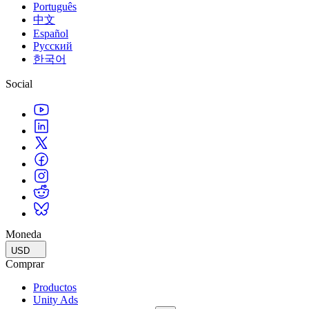
Português
中文
Español
Русский
한국어
Social
Moneda
USD
Comprar
Productos
Unity Ads