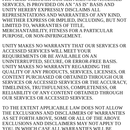
SERVICES, IS PROVIDED ON AN "AS IS" BASIS AND
UNITY HEREBY EXPRESSLY DISCLAIMS ALL
REPRESENTATIONS AND WARRANTIES OF ANY KIND,
WHETHER EXPRESS OR IMPLIED, INCLUDING, BUT NOT
LIMITED TO, WARRANTIES OF TITLE,
MERCHANTABILITY, FITNESS FOR A PARTICULAR
PURPOSE, OR NON-INFRINGEMENT.
UNITY MAKES NO WARRANTY THAT OUR SERVICES OR
ACCESSED SERVICES WILL MEET YOUR
REQUIREMENTS OR BE AVAILABLE ON AN
UNINTERRUPTED, SECURE, OR ERROR-FREE BASIS.
UNITY MAKES NO WARRANTY REGARDING THE
QUALITY OF ANY PRODUCTS, SERVICES, LICENSES, OR
CONTENT PURCHASED OR OBTAINED THROUGH OUR
SERVICES OR ACCESSED SERVICES OR THE ACCURACY,
TIMELINESS, TRUTHFULNESS, COMPLETENESS, OR
RELIABILITY OF ANY CONTENT OBTAINED THROUGH
OUR SERVICES OR ACCESSED SERVICES.
TO THE EXTENT APPLICABLE LAW DOES NOT ALLOW
THE EXCLUSIONS AND DISCLAIMERS OF WARRANTIES
AS SET FORTH ABOVE, SOME OR ALL OF THE ABOVE
EXCLUSIONS AND DISCLAIMERS MAY NOT APPLY TO
YOU, IN WHICH CASE ALL WARRANTIES WILL BE