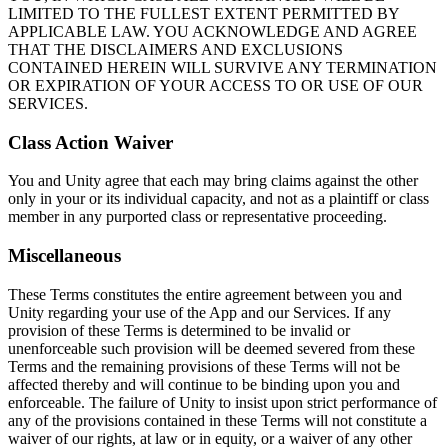
LIMITED TO THE FULLEST EXTENT PERMITTED BY
APPLICABLE LAW. YOU ACKNOWLEDGE AND AGREE
THAT THE DISCLAIMERS AND EXCLUSIONS
CONTAINED HEREIN WILL SURVIVE ANY TERMINATION
OR EXPIRATION OF YOUR ACCESS TO OR USE OF OUR
SERVICES.
Class Action Waiver
You and Unity agree that each may bring claims against the other
only in your or its individual capacity, and not as a plaintiff or class
member in any purported class or representative proceeding.
Miscellaneous
These Terms constitutes the entire agreement between you and
Unity regarding your use of the App and our Services. If any
provision of these Terms is determined to be invalid or
unenforceable such provision will be deemed severed from these
Terms and the remaining provisions of these Terms will not be
affected thereby and will continue to be binding upon you and
enforceable. The failure of Unity to insist upon strict performance of
any of the provisions contained in these Terms will not constitute a
waiver of our rights, at law or in equity, or a waiver of any other