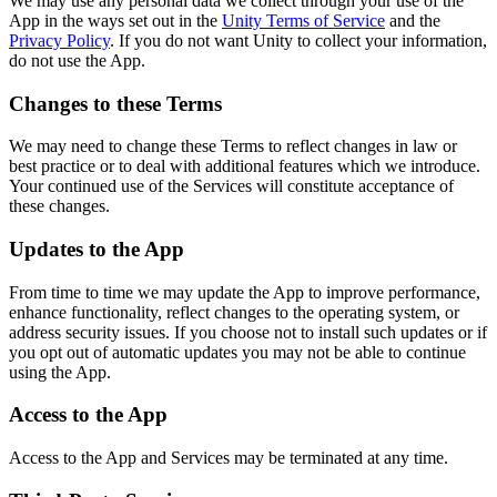
We may use any personal data we collect through your use of the
App in the ways set out in the
Unity Terms of Service
and the
Juegos XR
Privacy Policy
. If you do not want Unity to collect your information,
Lanza juegos XR en múltiples plataformas
do not use the App.
Juegos multijugador
Changes to these Terms
Simplifica el desarrollo de juegos multijugador
We may need to change these Terms to reflect changes in law or
best practice or to deal with additional features which we introduce.
Your continued use of the Services will constitute acceptance of
these changes.
Updates to the App
From time to time we may update the App to improve performance,
enhance functionality, reflect changes to the operating system, or
address security issues. If you choose not to install such updates or if
you opt out of automatic updates you may not be able to continue
using the App.
Access to the App
Access to the App and Services may be terminated at any time.