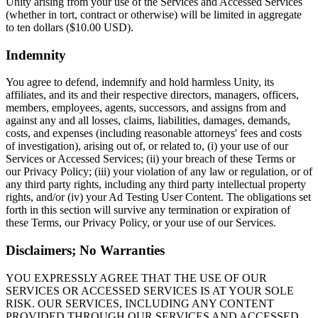
Unity arising from your use of the Services and Accessed Services
(whether in tort, contract or otherwise) will be limited in aggregate
to ten dollars ($10.00 USD).
Indemnity
You agree to defend, indemnify and hold harmless Unity, its
affiliates, and its and their respective directors, managers, officers,
members, employees, agents, successors, and assigns from and
against any and all losses, claims, liabilities, damages, demands,
costs, and expenses (including reasonable attorneys' fees and costs
of investigation), arising out of, or related to, (i) your use of our
Services or Accessed Services; (ii) your breach of these Terms or
our Privacy Policy; (iii) your violation of any law or regulation, or of
any third party rights, including any third party intellectual property
rights, and/or (iv) your Ad Testing User Content. The obligations set
forth in this section will survive any termination or expiration of
these Terms, our Privacy Policy, or your use of our Services.
Disclaimers; No Warranties
YOU EXPRESSLY AGREE THAT THE USE OF OUR
SERVICES OR ACCESSED SERVICES IS AT YOUR SOLE
RISK. OUR SERVICES, INCLUDING ANY CONTENT
PROVIDED THROUGH OUR SERVICES AND ACCESSED