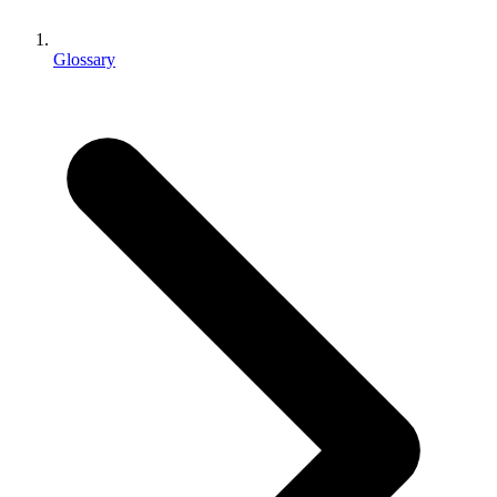
Juegos XR
Lanza juegos XR en múltiples plataformas
Glossary
Juegos multijugador
Simplifica el desarrollo de juegos multijugador