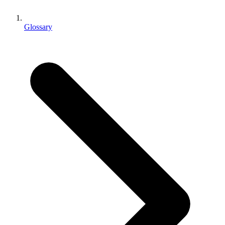
Juegos XR
Lanza juegos XR en múltiples plataformas
Glossary
Juegos multijugador
Simplifica el desarrollo de juegos multijugador