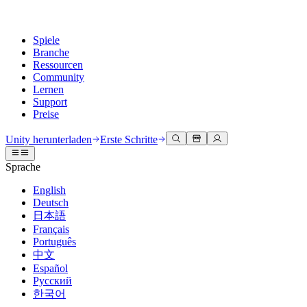
Spiele
Branche
Ressourcen
Community
Lernen
Support
Preise
Entwicklung
Anwendungsfälle
Technische Bibliothek
Community Hub
Für jedes Niveau
Kundendienstoptionen
Unity herunterladen
Erste Schritte
Unity Engine
3D-Zusammenarbeit
Dokumentation
Diskussionen
Unity Learn
Hilfe erhalten
Sprache
Erstellen Sie 2D- und 3D-Spiele für jede Plattform
Erstellen und überprüfen Sie 3D-Projekte in Echtzeit
Meistern Sie Unity-Fähigkeiten kostenlos
Wir helfen Ihnen, mit Unity erfolgreich zu sein
Offizielle Benutzerhandbücher und API-Referenzen
Diskutieren, Probleme lösen und verbinden
English
Zusammenarbeit
Immersive Schulung
Professionelles Training
Erfolgspläne
Deutsch
Entwicklertools
Veranstaltungen
Schnell mit Ihrem Team zusammenarbeiten und iterieren
In immersiven Umgebungen trainieren
Verbessern Sie Ihr Team mit Unity-Trainern
Erreichen Sie Ihre Ziele schneller mit Expertenunterstützung
日本語
Versionsfreigaben und Fehlerverfolgung
Globale und lokale Veranstaltungen
Unity herunterladen
Neu bei Unity
Français
Gemeinschaftsgeschichten
Kundenerlebnisse
FAQ
Português
Roadmap
Abonnements und Preise
Interaktive 3D-Erlebnisse erstellen
Erste Schritte
Antworten auf häufige Fragen
中文
Bevorstehende Funktionen überprüfen
Made with Unity
Bereitstellen
Branchen
Beginnen Sie noch heute mit dem Lernen
Español
Präsentation von Unity-Schöpfern
Русский
Kontakt aufnehmen
Glossar
한국어
Multiplattform
Fertigung
Unity Essential Pathways
Verbinden Sie sich mit unserem Team
Bibliothek technischer Begriffe
Livestreams