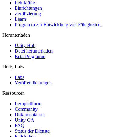
XR-Spiele
Lehrkräfte
XR-Spiele plattformübergreifend starten
Einrichtungen
Zertifizierung
Learn
Multiplayer-Spiele
Programm zur Entwicklung von Fähigkeiten
Vereinfachte Entwicklung von Multiplayer-Spielen
Herunterladen
Unity Hub
Datei herunterladen
Beta-Programm
Unity Labs
Labs
Veröffentlichungen
Ressourcen
Lernplattform
Community
Dokumentation
Unity QA
FAQ
Status der Dienste
Fallstudien