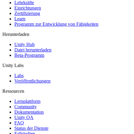
XR-Spiele
Lehrkräfte
XR-Spiele plattformübergreifend starten
Einrichtungen
Zertifizierung
Learn
Multiplayer-Spiele
Programm zur Entwicklung von Fähigkeiten
Vereinfachte Entwicklung von Multiplayer-Spielen
Herunterladen
Unity Hub
Datei herunterladen
Beta-Programm
Unity Labs
Labs
Veröffentlichungen
Ressourcen
Lernplattform
Community
Dokumentation
Unity QA
FAQ
Status der Dienste
Fallstudien