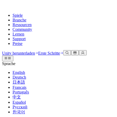
Spiele
Branche
Ressourcen
Community
Lernen
Support
Preise
Entwicklung
Anwendungsfälle
Technische Bibliothek
Community Hub
Für jedes Niveau
Kundendienstoptionen
Unity herunterladen
Erste Schritte
Unity Engine
3D-Zusammenarbeit
Dokumentation
Diskussionen
Unity Learn
Hilfe erhalten
Sprache
Erstellen Sie 2D- und 3D-Spiele für jede Plattform
Erstellen und überprüfen Sie 3D-Projekte in Echtzeit
Meistern Sie Unity-Fähigkeiten kostenlos
Wir helfen Ihnen, mit Unity erfolgreich zu sein
Offizielle Benutzerhandbücher und API-Referenzen
Diskutieren, Probleme lösen und verbinden
English
Zusammenarbeit
Immersive Schulung
Professionelles Training
Erfolgspläne
Deutsch
Entwicklertools
Veranstaltungen
Schnell mit Ihrem Team zusammenarbeiten und iterieren
In immersiven Umgebungen trainieren
Verbessern Sie Ihr Team mit Unity-Trainern
Erreichen Sie Ihre Ziele schneller mit Expertenunterstützung
日本語
Versionsfreigaben und Fehlerverfolgung
Globale und lokale Veranstaltungen
Unity herunterladen
Neu bei Unity
Français
Gemeinschaftsgeschichten
Kundenerlebnisse
FAQ
Português
Roadmap
Abonnements und Preise
Interaktive 3D-Erlebnisse erstellen
Erste Schritte
Antworten auf häufige Fragen
中文
Bevorstehende Funktionen überprüfen
Made with Unity
Bereitstellen
Branchen
Beginnen Sie noch heute mit dem Lernen
Español
Präsentation von Unity-Schöpfern
Русский
Kontakt aufnehmen
Glossar
한국어
Multiplattform
Fertigung
Unity Essential Pathways
Verbinden Sie sich mit unserem Team
Bibliothek technischer Begriffe
Livestreams