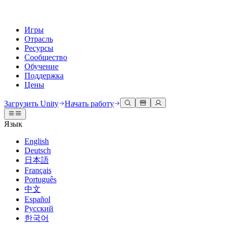
Игры
Отрасль
Ресурсы
Сообщество
Обучение
Поддержка
Цены
Разработка
Примеры использования
Техническая библиотека
Сообщество
Для каждого уровня
Варианты поддержки
Загрузить Unity
Начать работу
Движок Unity
3D сотрудничество
Документация
Обсуждения
Unity Learn
Получить помощь
Язык
Создавайте 2D и 3D игры для любой платформы
Создавайте и просматривайте 3D проекты в реальном времени
Освойте навыки Unity бесплатно
Помогаем вам добиться успеха с Unity
Официальные руководства пользователя и ссылки на API
Обсуждать, решать проблемы и соединяться
English
Совместная работа
Иммерсивное обучение
Профессиональное обучение
Планы успеха
Deutsch
Инструменты для разработчиков
События
Сотрудничайте и быстро вносите изменения с вашей командой
Обучение в иммерсивных средах
Повышайте уровень своей команды с тренерами Unity
Достигайте своих целей быстрее с помощью экспертов
日本語
Версии релизов и трекер проблем
Глобальные и местные события
Загрузить Unity
Не использовали Unity раньше
Français
Истории сообщества
Пользовательские опыты
FAQ
Português
План развития
Тарифы и цены
Создавайте интерактивные 3D опыты
С чего начать
Ответы на часто задаваемые вопросы
中文
Обзор предстоящих функций
Made with Unity
Развертывание
Отрасли
Приступите к обучению
Español
Показ Unity-креаторов
Русский
Связаться с нами
Глоссарий
한국어
Многоплатформенность
Производство
Основные пути Unity
Свяжитесь с нашей командой
Библиотека технических терминов
Прямые трансляции