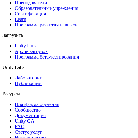
XR-игры
Преподаватели
Запускайте XR-игры на разных платформах
Образовательные учреждения
Сертификация
Learn
Многопользовательские игры
Программа развития навыков
Упрощенное создание многопользовательских игр
Загрузить
Unity Hub
Архив загрузок
Программа бета-тестирования
Unity Labs
Лаборатории
Публикации
Ресурсы
Платформа обучения
Сообщество
Документация
Unity QA
FAQ
Статус услуг
Истории успеха