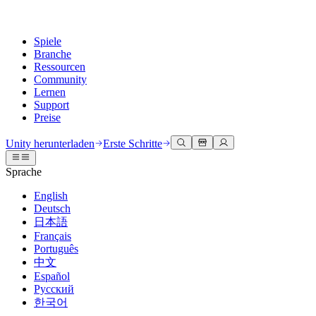
Spiele
Branche
Ressourcen
Community
Lernen
Support
Preise
Entwicklung
Anwendungsfälle
Technische Bibliothek
Community Hub
Für jedes Niveau
Kundendienstoptionen
Unity herunterladen
Erste Schritte
Unity Engine
3D-Zusammenarbeit
Dokumentation
Diskussionen
Unity Learn
Hilfe erhalten
Sprache
Erstellen Sie 2D- und 3D-Spiele für jede Plattform
Erstellen und überprüfen Sie 3D-Projekte in Echtzeit
Meistern Sie Unity-Fähigkeiten kostenlos
Wir helfen Ihnen, mit Unity erfolgreich zu sein
Offizielle Benutzerhandbücher und API-Referenzen
Diskutieren, Probleme lösen und verbinden
English
Zusammenarbeit
Immersive Schulung
Professionelles Training
Erfolgspläne
Deutsch
Entwicklertools
Veranstaltungen
Schnell mit Ihrem Team zusammenarbeiten und iterieren
In immersiven Umgebungen trainieren
Verbessern Sie Ihr Team mit Unity-Trainern
Erreichen Sie Ihre Ziele schneller mit Expertenunterstützung
日本語
Versionsfreigaben und Fehlerverfolgung
Globale und lokale Veranstaltungen
Unity herunterladen
Neu bei Unity
Français
Gemeinschaftsgeschichten
Kundenerlebnisse
FAQ
Português
Roadmap
Abonnements und Preise
Interaktive 3D-Erlebnisse erstellen
Erste Schritte
Antworten auf häufige Fragen
中文
Bevorstehende Funktionen überprüfen
Made with Unity
Bereitstellen
Branchen
Beginnen Sie noch heute mit dem Lernen
Español
Präsentation von Unity-Schöpfern
Русский
Kontakt aufnehmen
Glossar
한국어
Multiplattform
Fertigung
Unity Essential Pathways
Verbinden Sie sich mit unserem Team
Bibliothek technischer Begriffe
Livestreams