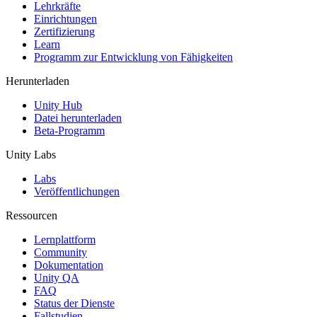
XR-Spiele
Lehrkräfte
XR-Spiele plattformübergreifend starten
Einrichtungen
Zertifizierung
Learn
Multiplayer-Spiele
Programm zur Entwicklung von Fähigkeiten
Vereinfachte Entwicklung von Multiplayer-Spielen
Herunterladen
Unity Hub
Datei herunterladen
Beta-Programm
Unity Labs
Labs
Veröffentlichungen
Ressourcen
Lernplattform
Community
Dokumentation
Unity QA
FAQ
Status der Dienste
Fallstudien