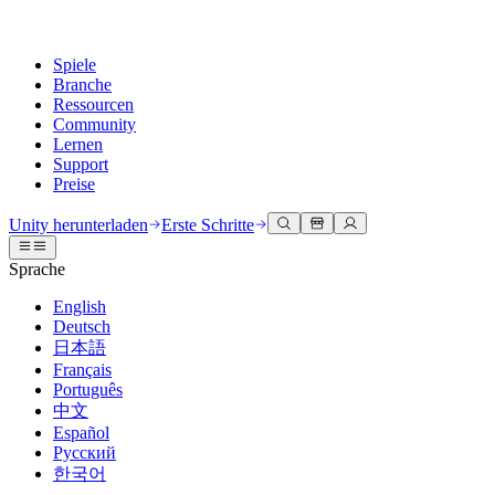
Spiele
Branche
Ressourcen
Community
Lernen
Support
Preise
Entwicklung
Anwendungsfälle
Technische Bibliothek
Community Hub
Für jedes Niveau
Kundendienstoptionen
Unity herunterladen
Erste Schritte
Unity Engine
3D-Zusammenarbeit
Dokumentation
Diskussionen
Unity Learn
Hilfe erhalten
Sprache
Erstellen Sie 2D- und 3D-Spiele für jede Plattform
Erstellen und überprüfen Sie 3D-Projekte in Echtzeit
Meistern Sie Unity-Fähigkeiten kostenlos
Wir helfen Ihnen, mit Unity erfolgreich zu sein
Offizielle Benutzerhandbücher und API-Referenzen
Diskutieren, Probleme lösen und verbinden
English
Zusammenarbeit
Immersive Schulung
Professionelles Training
Erfolgspläne
Deutsch
Entwicklertools
Veranstaltungen
Schnell mit Ihrem Team zusammenarbeiten und iterieren
In immersiven Umgebungen trainieren
Verbessern Sie Ihr Team mit Unity-Trainern
Erreichen Sie Ihre Ziele schneller mit Expertenunterstützung
日本語
Versionsfreigaben und Fehlerverfolgung
Globale und lokale Veranstaltungen
Unity herunterladen
Neu bei Unity
Français
Gemeinschaftsgeschichten
Kundenerlebnisse
FAQ
Português
Roadmap
Abonnements und Preise
Interaktive 3D-Erlebnisse erstellen
Erste Schritte
Antworten auf häufige Fragen
中文
Bevorstehende Funktionen überprüfen
Made with Unity
Bereitstellen
Branchen
Beginnen Sie noch heute mit dem Lernen
Español
Präsentation von Unity-Schöpfern
Русский
Kontakt aufnehmen
Glossar
한국어
Multiplattform
Fertigung
Unity Essential Pathways
Verbinden Sie sich mit unserem Team
Bibliothek technischer Begriffe
Livestreams