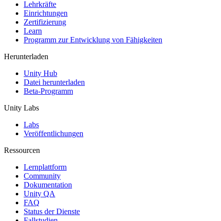
XR-Spiele
Lehrkräfte
XR-Spiele plattformübergreifend starten
Einrichtungen
Zertifizierung
Learn
Multiplayer-Spiele
Programm zur Entwicklung von Fähigkeiten
Vereinfachte Entwicklung von Multiplayer-Spielen
Herunterladen
Unity Hub
Datei herunterladen
Beta-Programm
Unity Labs
Labs
Veröffentlichungen
Ressourcen
Lernplattform
Community
Dokumentation
Unity QA
FAQ
Status der Dienste
Fallstudien