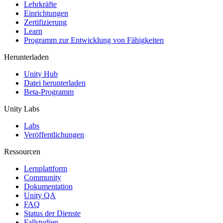
XR-Spiele
Lehrkräfte
XR-Spiele plattformübergreifend starten
Einrichtungen
Zertifizierung
Learn
Multiplayer-Spiele
Programm zur Entwicklung von Fähigkeiten
Vereinfachte Entwicklung von Multiplayer-Spielen
Herunterladen
Unity Hub
Datei herunterladen
Beta-Programm
Unity Labs
Labs
Veröffentlichungen
Ressourcen
Lernplattform
Community
Dokumentation
Unity QA
FAQ
Status der Dienste
Fallstudien