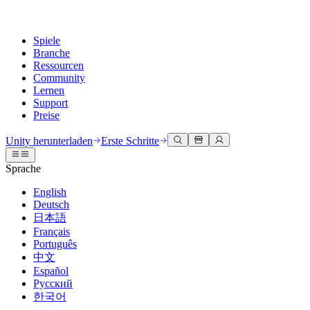
Spiele
Branche
Ressourcen
Community
Lernen
Support
Preise
Entwicklung
Anwendungsfälle
Technische Bibliothek
Community Hub
Für jedes Niveau
Kundendienstoptionen
Unity herunterladen
Erste Schritte
Unity Engine
3D-Zusammenarbeit
Dokumentation
Diskussionen
Unity Learn
Hilfe erhalten
Sprache
Erstellen Sie 2D- und 3D-Spiele für jede Plattform
Erstellen und überprüfen Sie 3D-Projekte in Echtzeit
Meistern Sie Unity-Fähigkeiten kostenlos
Wir helfen Ihnen, mit Unity erfolgreich zu sein
Offizielle Benutzerhandbücher und API-Referenzen
Diskutieren, Probleme lösen und verbinden
English
Zusammenarbeit
Immersive Schulung
Professionelles Training
Erfolgspläne
Deutsch
Entwicklertools
Veranstaltungen
Schnell mit Ihrem Team zusammenarbeiten und iterieren
In immersiven Umgebungen trainieren
Verbessern Sie Ihr Team mit Unity-Trainern
Erreichen Sie Ihre Ziele schneller mit Expertenunterstützung
日本語
Versionsfreigaben und Fehlerverfolgung
Globale und lokale Veranstaltungen
Unity herunterladen
Neu bei Unity
Français
Gemeinschaftsgeschichten
Kundenerlebnisse
FAQ
Português
Roadmap
Abonnements und Preise
Interaktive 3D-Erlebnisse erstellen
Erste Schritte
Antworten auf häufige Fragen
中文
Bevorstehende Funktionen überprüfen
Made with Unity
Bereitstellen
Branchen
Beginnen Sie noch heute mit dem Lernen
Español
Präsentation von Unity-Schöpfern
Русский
Kontakt aufnehmen
Glossar
한국어
Multiplattform
Fertigung
Unity Essential Pathways
Verbinden Sie sich mit unserem Team
Bibliothek technischer Begriffe
Livestreams