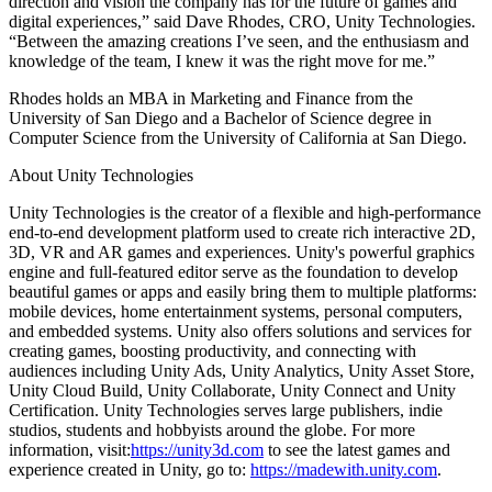
direction and vision the company has for the future of games and
XR-Spiele
digital experiences,” said Dave Rhodes, CRO, Unity Technologies.
XR-Spiele plattformübergreifend starten
“Between the amazing creations I’ve seen, and the enthusiasm and
knowledge of the team, I knew it was the right move for me.”
Multiplayer-Spiele
Vereinfachte Entwicklung von Multiplayer-Spielen
Rhodes holds an MBA in Marketing and Finance from the
University of San Diego and a Bachelor of Science degree in
Computer Science from the University of California at San Diego.
About Unity Technologies
Unity Technologies is the creator of a flexible and high-performance
end-to-end development platform used to create rich interactive 2D,
3D, VR and AR games and experiences. Unity's powerful graphics
engine and full-featured editor serve as the foundation to develop
beautiful games or apps and easily bring them to multiple platforms:
mobile devices, home entertainment systems, personal computers,
and embedded systems. Unity also offers solutions and services for
creating games, boosting productivity, and connecting with
audiences including Unity Ads, Unity Analytics, Unity Asset Store,
Unity Cloud Build, Unity Collaborate, Unity Connect and Unity
Certification. Unity Technologies serves large publishers, indie
studios, students and hobbyists around the globe. For more
information, visit:
https://unity3d.com
to see the latest games and
experience created in Unity, go to:
https://madewith.unity.com
.