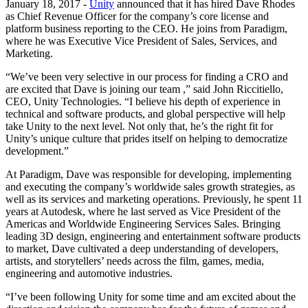
Entdecken Sie 25+ Plattformen, die Unity unterstützt
Betriebliche Exzellenz erreichen
Sind Sie neu bei Unity? Starten Sie Ihre Reise
January 18, 2017 -
Unity
announced that it has hired Dave Rhodes
Einblicke
Schließen Sie sich Entwicklern, Kreativen und Insidern an
as Chief Revenue Officer for the company’s core license and
platform business reporting to the CEO. He joins from Paradigm,
LiveOps
Einzelhandel
Anleitungen
Fallstudien
Unity Awards
where he was Executive Vice President of Sales, Services, and
Einblicke nach dem Start und Live-Spielbetrieb
In-Store-Erlebnisse in Online-Erlebnisse umwandeln
Umsetzbare Tipps und bewährte Verfahren
Erfolgsgeschichten aus der Praxis
Feier der Unity-Schöpfer weltweit
Marketing.
Wachsen Sie
Bildung
Automobilindustrie
“We’ve been very selective in our process for finding a CRO and
Best-Practice-Leitfäden
Nutzerakquisition
Innovation und Erlebnisse im Auto fördern
Für Studierende
are excited that Dave is joining our team ,” said John Riccitiello,
Experten Tipps und Tricks
Entdecken Sie und gewinnen Sie mobile Benutzer
Alle Branchen anzeigen
Starten Sie Ihre Karriere
CEO, Unity Technologies. “I believe his depth of experience in
technical and software products, and global perspective will help
Demos
In-App-Käufe
Für Lehrkräfte
take Unity to the next level. Not only that, he’s the right fit for
Demos, Beispiele und Bausteine
IAP Management über Filialen und D2C hinweg
Optimieren Sie Ihr Lehren
Unity’s unique culture that prides itself on helping to democratize
Alle Ressourcen
development.”
Neues
Monetarisierung
Lizenzstipendium für Bildungseinrichtungen
At Paradigm, Dave was responsible for developing, implementing
Verbinden Sie Spieler mit den richtigen Spielen
Bringen Sie die Kraft von Unity in Ihre Institution
and executing the company’s worldwide sales growth strategies, as
Blog
Werben mit Unity
Monetarisieren mit Unity
well as its services and marketing operations. Previously, he spent 11
Aktualisierungen, Informationen und technische Tipps
Anwendungsfälle
Zertifizierungen
years at Autodesk, where he last served as Vice President of the
Beweisen Sie Ihre Unity-Meisterschaft
Americas and Worldwide Engineering Services Sales. Bringing
Neuigkeiten
Mobile Spiele
leading 3D design, engineering and entertainment software products
Nachrichten, Geschichten und Pressezentrum
Mobile Hits mit Unity erstellen und wachsen lassen
to market, Dave cultivated a deep understanding of developers,
artists, and storytellers’ needs across the film, games, media,
Indie-Spiele
engineering and automotive industries.
Große Spiele mit kleinen Teams veröffentlichen
“I’ve been following Unity for some time and am excited about the