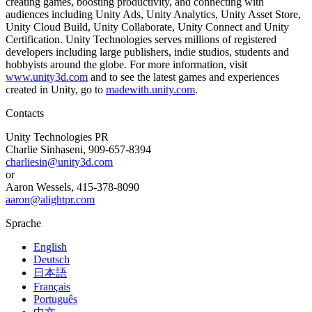
creating games, boosting productivity, and connecting with
audiences including Unity Ads, Unity Analytics, Unity Asset Store,
Unity Cloud Build, Unity Collaborate, Unity Connect and Unity
Certification. Unity Technologies serves millions of registered
developers including large publishers, indie studios, students and
hobbyists around the globe. For more information, visit
www.unity3d.com
and to see the latest games and experiences
created in Unity, go to
madewith.unity.com
.
Contacts
Unity Technologies PR
Charlie Sinhaseni, 909-657-8394
charliesin@unity3d.com
or
Aaron Wessels, 415-378-8090
aaron@alightpr.com
Sprache
English
Deutsch
日本語
Français
Português