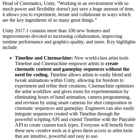
XR-Spiele
Head of Cinematics, Unity. “Working in an environment with so
XR-Spiele plattformübergreifend starten
much power and flexibility doesn't just save a huge amount of time,
it allows you to experiment, iterate and collaborate in ways which
are the key ingredients of so many great things.”
Multiplayer-Spiele
Vereinfachte Entwicklung von Multiplayer-Spielen
Unity 2017.1 contains more than 100 new features and
improvements devoted to increasing collaboration, improving
runtime performance and graphics quality, and more. Key highlights
include:
Timeline and Cinemachine:
New world-class artist tools
Timeline and Cinemachine empower artists to
create
cinematic content and gameplay sequences without the
need for coding.
Timeline allows artists to easily blend and
tweak animations within Unity, allowing for freedom to
experiment and refine their creations. Cinemachine optimizes
the artist workflow and gives room for experimentation by
eliminating hours of hand animation, camera programming,
and revision by using smart cameras for shot composition in
cinematic sequences and gameplay. Engineers can also easily
integrate sequences created with Timeline through the
powerful scripting API and extend Timeline with the Playable
API to create custom track types. Everyone will benefit from
these new creative tools as it gives them access to artist tools
that are intuitive, powerful and easy to use.