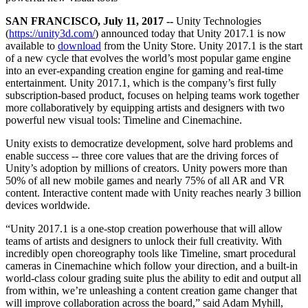
Entdecken Sie 25+ Plattformen, die Unity unterstützt
Betriebliche Exzellenz erreichen
Sind Sie neu bei Unity? Starten Sie Ihre Reise
Einblicke
Schließen Sie sich Entwicklern, Kreativen und Insidern an
SAN FRANCISCO, July 11, 2017 --
Unity Technologies
LiveOps
Einzelhandel
Anleitungen
(
https://unity3d.com/
) announced today that Unity 2017.1 is now
Fallstudien
Unity Awards
Einblicke nach dem Start und Live-Spielbetrieb
In-Store-Erlebnisse in Online-Erlebnisse umwandeln
Umsetzbare Tipps und bewährte Verfahren
available to
download
from the Unity Store. Unity 2017.1 is the start
Erfolgsgeschichten aus der Praxis
Feier der Unity-Schöpfer weltweit
Wachsen Sie
Bildung
of a new cycle that evolves the world’s most popular game engine
Automobilindustrie
into an ever-expanding creation engine for gaming and real-time
Best-Practice-Leitfäden
Nutzerakquisition
Innovation und Erlebnisse im Auto fördern
Für Studierende
entertainment. Unity 2017.1, which is the company’s first fully
Experten Tipps und Tricks
Entdecken Sie und gewinnen Sie mobile Benutzer
Alle Branchen anzeigen
Starten Sie Ihre Karriere
subscription-based product, focuses on helping teams work together
more collaboratively by equipping artists and designers with two
powerful new visual tools: Timeline and Cinemachine.
Demos
In-App-Käufe
Für Lehrkräfte
Demos, Beispiele und Bausteine
IAP Management über Filialen und D2C hinweg
Optimieren Sie Ihr Lehren
Unity exists to democratize development, solve hard problems and
Alle Ressourcen
enable success -- three core values that are the driving forces of
Neues
Monetarisierung
Lizenzstipendium für Bildungseinrichtungen
Unity’s adoption by millions of creators. Unity powers more than
Verbinden Sie Spieler mit den richtigen Spielen
Bringen Sie die Kraft von Unity in Ihre Institution
50% of all new mobile games and nearly 75% of all AR and VR
Blog
Werben mit Unity
Monetarisieren mit Unity
content. Interactive content made with Unity reaches nearly 3 billion
Aktualisierungen, Informationen und technische Tipps
Anwendungsfälle
devices worldwide.
Zertifizierungen
Beweisen Sie Ihre Unity-Meisterschaft
“Unity 2017.1 is a one-stop creation powerhouse that will allow
Neuigkeiten
Mobile Spiele
teams of artists and designers to unlock their full creativity. With
Nachrichten, Geschichten und Pressezentrum
Mobile Hits mit Unity erstellen und wachsen lassen
incredibly open choreography tools like Timeline, smart procedural
cameras in Cinemachine which follow your direction, and a built-in
Indie-Spiele
world-class colour grading suite plus the ability to edit and output all
Große Spiele mit kleinen Teams veröffentlichen
from within, we’re unleashing a content creation game changer that
will improve collaboration across the board,” said Adam Myhill,