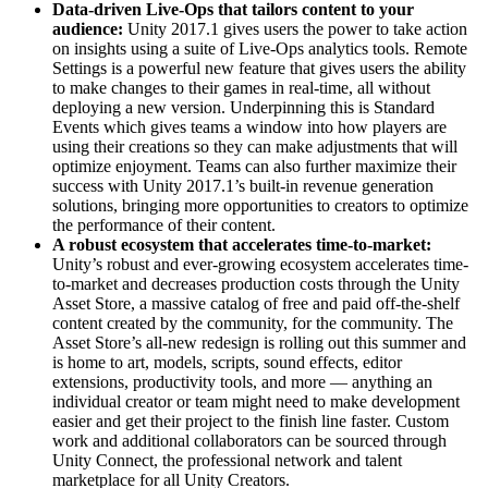
Data-driven Live-Ops that tailors content to your
audience:
Unity 2017.1 gives users the power to take action
on insights using a suite of Live-Ops analytics tools. Remote
Settings is a powerful new feature that gives users the ability
to make changes to their games in real-time, all without
deploying a new version. Underpinning this is Standard
Events which gives teams a window into how players are
using their creations so they can make adjustments that will
optimize enjoyment. Teams can also further maximize their
success with Unity 2017.1’s built-in revenue generation
solutions, bringing more opportunities to creators to optimize
the performance of their content.
A robust ecosystem that accelerates time-to-market:
Unity’s robust and ever-growing ecosystem accelerates time-
to-market and decreases production costs through the Unity
Asset Store, a massive catalog of free and paid off-the-shelf
content created by the community, for the community. The
Asset Store’s all-new redesign is rolling out this summer and
is home to art, models, scripts, sound effects, editor
extensions, productivity tools, and more — anything an
individual creator or team might need to make development
easier and get their project to the finish line faster. Custom
work and additional collaborators can be sourced through
Unity Connect, the professional network and talent
marketplace for all Unity Creators.