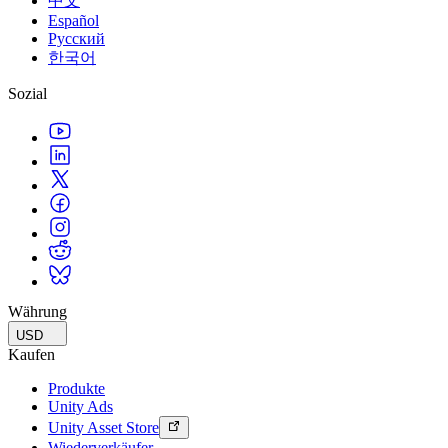
中文
Español
Русский
한국어
Sozial
Währung
USD
Kaufen
Produkte
Unity Ads
Unity Asset Store
Wiederverkäufer