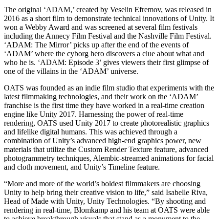
XR-Spiele
The original ‘ADAM,’ created by Veselin Efremov, was released in
XR-Spiele plattformübergreifend starten
2016 as a short film to demonstrate technical innovations of Unity. It
won a Webby Award and was screened at several film festivals
Multiplayer-Spiele
including the Annecy Film Festival and the Nashville Film Festival.
Vereinfachte Entwicklung von Multiplayer-Spielen
‘ADAM: The Mirror’ picks up after the end of the events of
‘ADAM’ where the cyborg hero discovers a clue about what and
who he is. ‘ADAM: Episode 3’ gives viewers their first glimpse of
one of the villains in the ‘ADAM’ universe.
OATS was founded as an indie film studio that experiments with the
latest filmmaking technologies, and their work on the ‘ADAM’
franchise is the first time they have worked in a real-time creation
engine like Unity 2017. Harnessing the power of real-time
rendering, OATS used Unity 2017 to create photorealistic graphics
and lifelike digital humans. This was achieved through a
combination of Unity’s advanced high-end graphics power, new
materials that utilize the Custom Render Texture feature, advanced
photogrammetry techniques, Alembic-streamed animations for facial
and cloth movement, and Unity’s Timeline feature.
“More and more of the world’s boldest filmmakers are choosing
Unity to help bring their creative vision to life,” said Isabelle Riva,
Head of Made with Unity, Unity Technologies. “By shooting and
rendering in real-time, Blomkamp and his team at OATS were able
to achieve breakthrough visuals that stand as a monument to the