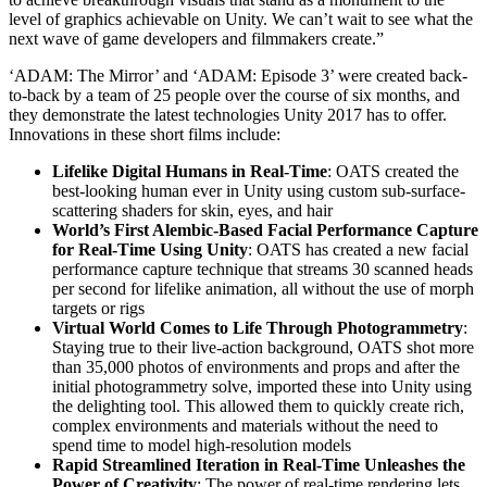
level of graphics achievable on Unity. We can’t wait to see what the
next wave of game developers and filmmakers create.”
‘ADAM: The Mirror’ and ‘ADAM: Episode 3’ were created back-
to-back by a team of 25 people over the course of six months, and
they demonstrate the latest technologies Unity 2017 has to offer.
Innovations in these short films include:
Lifelike Digital Humans in Real-Time
: OATS created the
best-looking human ever in Unity using custom sub-surface-
scattering shaders for skin, eyes, and hair
World’s First Alembic-Based Facial Performance Capture
for Real-Time Using Unity
: OATS has created a new facial
performance capture technique that streams 30 scanned heads
per second for lifelike animation, all without the use of morph
targets or rigs
Virtual World Comes to Life Through Photogrammetry
:
Staying true to their live-action background, OATS shot more
than 35,000 photos of environments and props and after the
initial photogrammetry solve, imported these into Unity using
the delighting tool. This allowed them to quickly create rich,
complex environments and materials without the need to
spend time to model high-resolution models
Rapid Streamlined Iteration in Real-Time Unleashes the
Power of Creativity
: The power of real-time rendering lets