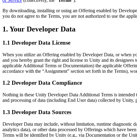
Entdecken Sie 25+ Plattformen, die Unity unterstützt
Betriebliche Exzellenz erreichen
Sind Sie neu bei Unity? Starten Sie Ihre Reise
of Service
(collectively, the “
Terms
”).
Einblicke
Schließen Sie sich Entwicklern, Kreativen und Insidern an
By downloading, installing or using an Offering enabled by Developer
LiveOps
Einzelhandel
Anleitungen
you do not agree to the Terms, you are not authorized to use the appl
Fallstudien
Unity Awards
Einblicke nach dem Start und Live-Spielbetrieb
In-Store-Erlebnisse in Online-Erlebnisse umwandeln
Umsetzbare Tipps und bewährte Verfahren
Erfolgsgeschichten aus der Praxis
Feier der Unity-Schöpfer weltweit
Wachsen Sie
Bildung
1. Your Developer Data
Automobilindustrie
Best-Practice-Leitfäden
Nutzerakquisition
Innovation und Erlebnisse im Auto fördern
Für Studierende
Experten Tipps und Tricks
1.1 Developer Data License
Entdecken Sie und gewinnen Sie mobile Benutzer
Alle Branchen anzeigen
Starten Sie Ihre Karriere
When you utilize an Offering enabled by Developer Data, or when yo
Demos
In-App-Käufe
Für Lehrkräfte
and you hereby grant the right and license to Unity and its designees t
Demos, Beispiele und Bausteine
IAP Management über Filialen und D2C hinweg
Optimieren Sie Ihr Lehren
applicable Additional Terms or Documentation) the applicable Offering
Alle Ressourcen
accordance with the “Assignment” section set forth in the Terms), wor
Neues
Monetarisierung
Lizenzstipendium für Bildungseinrichtungen
Verbinden Sie Spieler mit den richtigen Spielen
Bringen Sie die Kraft von Unity in Ihre Institution
1.2 Developer Data Compliance
Blog
Werben mit Unity
Monetarisieren mit Unity
Aktualisierungen, Informationen und technische Tipps
Anwendungsfälle
Zertifizierungen
Nothing in these Unity Developer Data Additional Terms is intended to,
Beweisen Sie Ihre Unity-Meisterschaft
and processing of data (including End User data) collected by Unity, 
Neuigkeiten
Mobile Spiele
Nachrichten, Geschichten und Pressezentrum
Mobile Hits mit Unity erstellen und wachsen lassen
1.3 Developer Data Sources
Indie-Spiele
Developer Data may include, without limitation, runtime diagnostic dat
Große Spiele mit kleinen Teams veröffentlichen
analytics data), or other data processed by Offerings which have bee
Terms will be identified by Unity (e.g., via Documentation or the Un