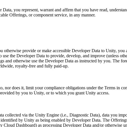
 Data, you represent, warrant and affirm that you have read, understan
icable Offerings, or component service, in any manner.
u otherwise provide or make accessible Developer Data to Unity, you
o use the Developer Data to provide, develop, and improve (unless otherw
s and otherwise use the Developer Data as instructed by you. The forego
ldwide, royalty-free and fully paid-up.
 nor does it, limit your compliance obligations under the Terms in conn
provided by you to Unity, or to which you grant Unity access.
a collected via the Unity Engine (i.e., Diagnostic Data), data you impo
n identified by Unity as being enabled by Developer Data. The Offerin
ity Cloud Dashboard) as processing Developer Data and/or otherwise und