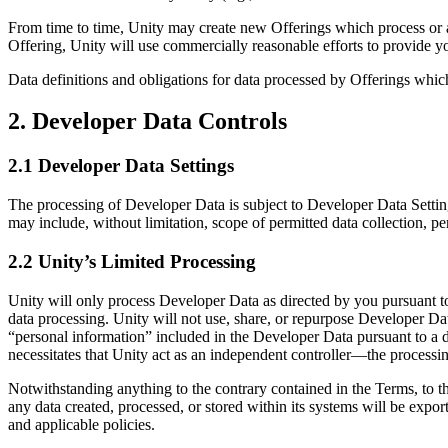
XR-Spiele
XR-Spiele plattformübergreifend starten
From time to time, Unity may create new Offerings which process or a
Offering, Unity will use commercially reasonable efforts to provide y
Multiplayer-Spiele
Data definitions and obligations for data processed by Offerings which
Vereinfachte Entwicklung von Multiplayer-Spielen
2. Developer Data Controls
2.1 Developer Data Settings
The processing of Developer Data is subject to Developer Data Settin
may include, without limitation, scope of permitted data collection, pe
2.2 Unity’s Limited Processing
Unity will only process Developer Data as directed by you pursuant t
data processing. Unity will not use, share, or repurpose Developer Dat
“personal information” included in the Developer Data pursuant to a 
necessitates that Unity act as an independent controller—the processi
Notwithstanding anything to the contrary contained in the Terms, to t
any data created, processed, or stored within its systems will be export
and applicable policies.