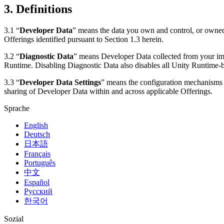
3. Definitions
3.1 “
Developer Data
” means the data you own and control, or owned
Offerings identified pursuant to Section 1.3 herein.
3.2 “
Diagnostic Data
” means Developer Data collected from your imp
Runtime. Disabling Diagnostic Data also disables all Unity Runtime-
3.3 “
Developer Data Settings
” means the configuration mechanisms a
sharing of Developer Data within and across applicable Offerings.
Sprache
English
Deutsch
日本語
Français
Português
中文
Español
Русский
한국어
Sozial