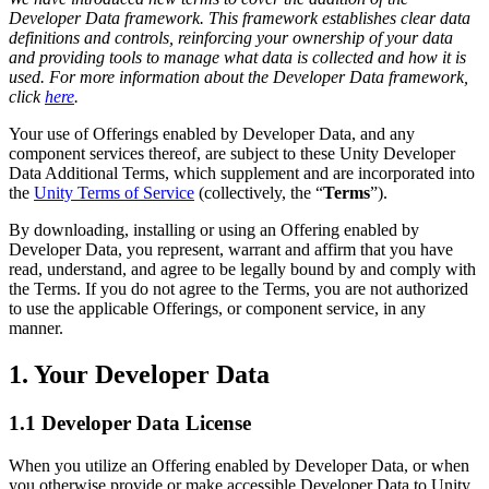
문의하기
Developer Data framework. This framework establishes clear data
용어집
Unity 필수 학습 길잡이
유니티 팀과 소통하기
멀티플랫폼
제조업
definitions and controls, reinforcing your ownership of your data
Livestreams
기술 용어 라이브러리
Unity 사용이 처음이신가요? 여정 시작하기
Unity가 지원하는 25개 이상의 플랫폼을 살펴보세요.
운영 우수성 확보
and providing tools to manage what data is collected and how it is
개발자, 크리에이터, Insider와의 소통
분석 자료
used. For more information about the Developer Data framework,
click
here
.
사용법 가이드
LiveOps
리테일
Unity Awards
활용 사례
출시 후 인사이트를 확인하고 라이브 게임을 운영하세요.
실용적인 팁 및 베스트 프랙티스
상점 경험을 온라인 경험으로 전환
전 세계 Unity 크리에이터 축하
Your use of Offerings enabled by Developer Data, and any
실제 성공 사례
성장
교육
component services thereof, are subject to these Unity Developer
Data Additional Terms, which supplement and are incorporated into
자동차
베스트 프랙티스 가이드
the
Unity Terms of Service
(collectively, the “
Terms
”).
사용자 확보
학생용
혁신을 가속화하고 차량 내 경험을 향상시키세요.
전문가 팁
모바일 사용자를 검색하고 Acquire
커리어 시작하기
모든 산업 보기
By downloading, installing or using an Offering enabled by
Developer Data, you represent, warrant and affirm that you have
데모
인앱 결제
교육 담당자 대상 교육
read, understand, and agree to be legally bound by and comply with
데모, 샘플 및 빌딩 블록
the Terms. If you do not agree to the Terms, you are not authorized
매장 및 D2C 전반에 걸쳐 IAP 관리하세요.
교육 효율 극대화
to use the applicable Offerings, or component service, in any
모든 리소스
manner.
새로운 기능
수익화
교육 라이선스
적합한 게임으로 플레이어 연결
교육 기관에 Unity 강력한 기능 도입
1. Your Developer Data
블로그
Unity로 광고하세요
Unity로 수익화하세요
업데이트, 정보, 기술 팁
활용 부문
자격증
1.1 Developer Data License
Unity 숙련도를 입증하세요
뉴스
모바일 게임
When you utilize an Offering enabled by Developer Data, or when
뉴스, 스토리, 보도 센터
Unity로 모바일 히트작을 제작하고 성장시키세요.
you otherwise provide or make accessible Developer Data to Unity,