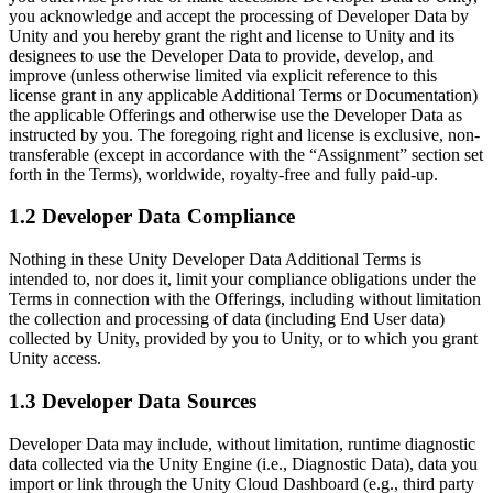
you acknowledge and accept the processing of Developer Data by
Unity and you hereby grant the right and license to Unity and its
인디 게임
designees to use the Developer Data to provide, develop, and
소규모 팀으로 대작 게임을 출시하세요.
improve (unless otherwise limited via explicit reference to this
license grant in any applicable Additional Terms or Documentation)
XR 게임
the applicable Offerings and otherwise use the Developer Data as
instructed by you. The foregoing right and license is exclusive, non-
여러 플랫폼에서 XR 게임을 출시하세요.
transferable (except in accordance with the “Assignment” section set
forth in the Terms), worldwide, royalty-free and fully paid-up.
멀티플레이어 게임
멀티플레이어 게임 개발을 간소화하세요.
1.2 Developer Data Compliance
Nothing in these Unity Developer Data Additional Terms is
intended to, nor does it, limit your compliance obligations under the
Terms in connection with the Offerings, including without limitation
the collection and processing of data (including End User data)
collected by Unity, provided by you to Unity, or to which you grant
Unity access.
1.3 Developer Data Sources
Developer Data may include, without limitation, runtime diagnostic
data collected via the Unity Engine (i.e., Diagnostic Data), data you
import or link through the Unity Cloud Dashboard (e.g., third party