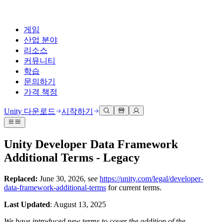
게임
산업 분야
리소스
커뮤니티
학습
문의하기
가격 책정
개발
활용 부문
테크니컬 라이브러리
커뮤니티 허브
모든 레벨 지원
지원 옵션
Unity 다운로드
시작하기
Unity Learn
Unity 엔진
3D 협업
기술 자료
토론
도움 받기
무료로 Unity 기술 마스터
모든 플랫폼 위한 2D 및 3D 게임 제작
실시간 3D 프로젝트 빌드 및 검토
성공을 위한 Unity
Unity Developer Data Framework
공식 유저. '광고 지면'의 타겟 고객 매뉴얼 및 API 레퍼런스
토론, 문제 해결, 소통
Additional Terms - Legacy
전문 교육
협업
몰입형 교육
Success 플랜
개발자 툴
이벤트
Unity 강사와 함께 팀의 역량을 강화하세요
팀과 함께 신속한 협업과 반복 작업을 수행하세요.
몰입도 높은 환경 제작
전문가 지원을 통해 더 빠르게 목표 도달률 달성
릴리스 버전 및 이슈 트래커
글로벌 이벤트 및 현지 이벤트
Replaced:
June 30, 2026, see
https://unity.com/legal/developer-
Unity 처음 사용하시나요
Unity 다운로드
data-framework-additional-terms
for current terms.
커뮤니티 사례
FAQ
고객 경험
로드맵
시작하기
일반적인 질문에 대한 답변
플랜 및 가격
인터랙티브 3D 경험 제작
Last Updated
: August 13, 2025
Made with Unity
예정된 기능 검토
학습 시작하기
배포
산업 분야
Unity 크리에이터 소개
We have introduced new terms to cover the addition of the