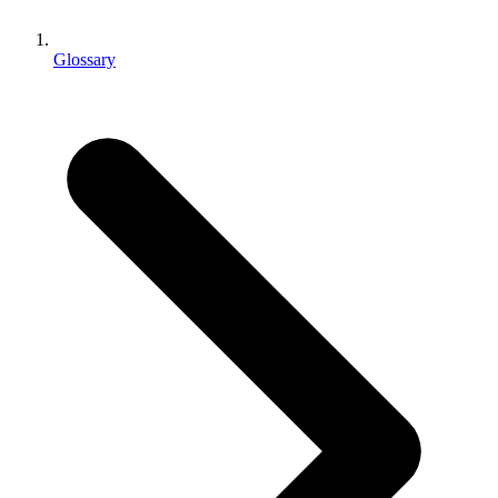
XR-Spiele
XR-Spiele plattformübergreifend starten
Glossary
Multiplayer-Spiele
Vereinfachte Entwicklung von Multiplayer-Spielen