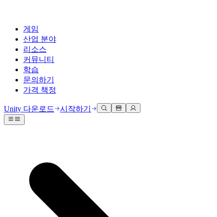
게임
산업 분야
리소스
커뮤니티
학습
문의하기
가격 책정
개발
활용 부문
테크니컬 라이브러리
커뮤니티 허브
모든 레벨 지원
지원 옵션
Unity 다운로드
시작하기
Unity Learn
Unity 엔진
3D 협업
기술 자료
토론
도움 받기
무료로 Unity 기술 마스터
모든 플랫폼 위한 2D 및 3D 게임 제작
실시간 3D 프로젝트 빌드 및 검토
성공을 위한 Unity
공식 유저. '광고 지면'의 타겟 고객 매뉴얼 및 API 레퍼런스
토론, 문제 해결, 소통
전문 교육
협업
몰입형 교육
Success 플랜
개발자 툴
이벤트
Unity 강사와 함께 팀의 역량을 강화하세요
팀과 함께 신속한 협업과 반복 작업을 수행하세요.
몰입도 높은 환경 제작
전문가 지원을 통해 더 빠르게 목표 도달률 달성
릴리스 버전 및 이슈 트래커
글로벌 이벤트 및 현지 이벤트
Unity 처음 사용하시나요
Unity 다운로드
커뮤니티 사례
FAQ
고객 경험
로드맵
시작하기
일반적인 질문에 대한 답변
플랜 및 가격
인터랙티브 3D 경험 제작
Made with Unity
예정된 기능 검토
학습 시작하기
배포
산업 분야
Unity 크리에이터 소개