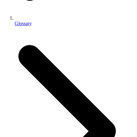
인디 게임
소규모 팀으로 대작 게임을 출시하세요.
Glossary
XR 게임
여러 플랫폼에서 XR 게임을 출시하세요.
멀티플레이어 게임
멀티플레이어 게임 개발을 간소화하세요.