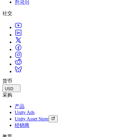
한국어
联系我们
术语表
Unity基础路径
多平台
制造业
与我们的团队联系
直播活动
社交
技术术语库
你是Unity 新手？开始您的旅程
探索 Unity 支持的超过 25 个平台
实现运营卓越
加入开发者、创作者和内部人员
洞察
使用指南
常态化运营
零售
Unity奖项
案例分析
可操作的技巧和最佳实践
游戏上线后的数据洞察与常态化运营
将店内体验转化为在线体验
庆祝全球的Unity创作者
真实成功案例
教育
Grow
汽车
最佳实践指南
用户获取
对于学生
提升创新能力和车内体验
专家提示和技巧
被发现并获取移动用户
开启您的职业生涯
查看所有行业
演示
应用内购
对于教育者
演示、示例和构建模块
货币
管理跨门店和D2C渠道的IAP（应用内购买）
增强您的教学
所有资源
USD
新增功能
商业化
教育资助许可证
采购
将玩家与合适的游戏连接
将Unity的力量带入您的机构
产品
博客
通过 Unity 投放广告
通过 Unity 实现变现
Unity Ads
更新、信息和技术提示
使用案例
认证
Unity Asset Store
证明您的Unity精通
经销商
新闻
移动游戏
新闻、故事和新闻中心
使用 Unity 打造移动端爆款游戏
教育