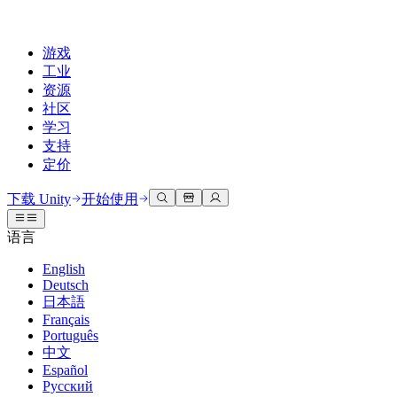
游戏
工业
资源
社区
学习
支持
定价
开发
使用案例
技术库
社区中心
适合每个级别
支持选项
下载 Unity
开始使用
Unity Learn
Unity 引擎
3D协作
文档
讨论
获取帮助
语言
免费掌握Unity技能
为任何平台构建2D和3D游戏
实时构建和审查3D项目
帮助您在Unity中取得成功
官方用户手册和API参考
讨论、解决问题和连接
English
专业培训
Deutsch
协作
沉浸式培训
成功计划
开发者工具
事件
日本語
通过Unity培训师提升您的团队
与团队协作并快速迭代
在沉浸式环境中培训
通过专家支持更快实现目标
发布版本和问题跟踪器
全球和本地活动
Français
Unity新手
下载 Unity
Português
社区故事
客户体验
常见问题解答
中文
路线图
准备开始
计划和定价
创建互动3D体验
常见问题解答
Español
Made with Unity
查看即将推出的功能
开始您的学习
部署
行业
Русский
展示Unity创作者