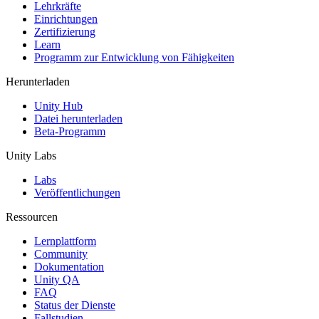
XR-Spiele
Lehrkräfte
XR-Spiele plattformübergreifend starten
Einrichtungen
Zertifizierung
Learn
Multiplayer-Spiele
Programm zur Entwicklung von Fähigkeiten
Vereinfachte Entwicklung von Multiplayer-Spielen
Herunterladen
Unity Hub
Datei herunterladen
Beta-Programm
Unity Labs
Labs
Veröffentlichungen
Ressourcen
Lernplattform
Community
Dokumentation
Unity QA
FAQ
Status der Dienste
Fallstudien