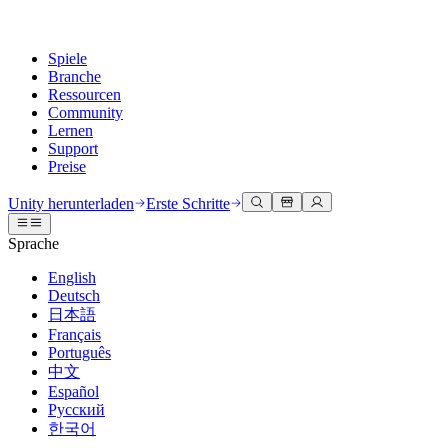
Spiele
Branche
Ressourcen
Community
Lernen
Support
Preise
Entwicklung
Anwendungsfälle
Technische Bibliothek
Community Hub
Für jedes Niveau
Kundendienstoptionen
Unity herunterladen
Erste Schritte
Unity Engine
3D-Zusammenarbeit
Dokumentation
Diskussionen
Unity Learn
Hilfe erhalten
Sprache
Erstellen Sie 2D- und 3D-Spiele für jede Plattform
Erstellen und überprüfen Sie 3D-Projekte in Echtzeit
Meistern Sie Unity-Fähigkeiten kostenlos
Wir helfen Ihnen, mit Unity erfolgreich zu sein
Offizielle Benutzerhandbücher und API-Referenzen
Diskutieren, Probleme lösen und verbinden
English
Zusammenarbeit
Immersive Schulung
Professionelles Training
Erfolgspläne
Deutsch
Entwicklertools
Veranstaltungen
Schnell mit Ihrem Team zusammenarbeiten und iterieren
In immersiven Umgebungen trainieren
Verbessern Sie Ihr Team mit Unity-Trainern
Erreichen Sie Ihre Ziele schneller mit Expertenunterstützung
日本語
Versionsfreigaben und Fehlerverfolgung
Globale und lokale Veranstaltungen
Unity herunterladen
Neu bei Unity
Français
Gemeinschaftsgeschichten
Kundenerlebnisse
FAQ
Português
Roadmap
Abonnements und Preise
Interaktive 3D-Erlebnisse erstellen
Erste Schritte
Antworten auf häufige Fragen
中文
Bevorstehende Funktionen überprüfen
Made with Unity
Bereitstellen
Branchen
Beginnen Sie noch heute mit dem Lernen
Español
Präsentation von Unity-Schöpfern
Русский
Kontakt aufnehmen
Glossar
한국어
Multiplattform
Fertigung
Unity Essential Pathways
Verbinden Sie sich mit unserem Team
Bibliothek technischer Begriffe
Livestreams