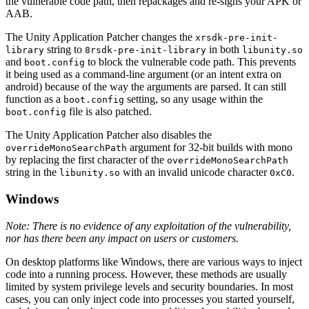
the vulnerable code path, then repackages and re-signs your APK or
AAB.
The Unity Application Patcher changes the
xrsdk-pre-init-
string to
in both
library
8rsdk-pre-init-library
libunity.so
and
to block the vulnerable code path. This prevents
boot.config
it being used as a command-line argument (or an intent extra on
android) because of the way the arguments are parsed. It can still
function as a
setting, so any usage within the
boot.config
file is also patched.
boot.config
The Unity Application Patcher also disables the
argument for 32-bit builds with mono
overrideMonoSearchPath
by replacing the first character of the
overrideMonoSearchPath
string in the
with an invalid unicode character
.
libunity.so
0xC0
Windows
Note: There is no evidence of any exploitation of the vulnerability,
nor has there been any impact on users or customers.
On desktop platforms like Windows, there are various ways to inject
code into a running process. However, these methods are usually
limited by system privilege levels and security boundaries. In most
cases, you can only inject code into processes you started yourself,