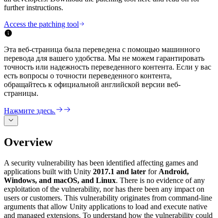
Откройте для себя более 25 платформ, которые поддерживает
Достигнуть операционного совершенства
Не использовали Unity раньше? Начните свое путешествие
further instructions.
Дополнительная информация
Присоединяйтесь к разработчикам, креаторам и инсайдерам
Unity
Торговля
Практические руководства
Access the patching tool
Истории успеха
Награды Unity
LiveOps
Преобразовать опыт в магазине в онлайн-опыт
Практические советы и лучшие практики
Истории успеха из реальной жизни
Празднование Unity-креаторов по всему миру
Анализ после запуска и операции с живыми играми
Образование
Развивайте
Эта веб-страница была переведена с помощью машинного
Автомобильная отрасль
Руководства по лучшим практикам
перевода для вашего удобства. Мы не можем гарантировать
Увеличьте инновации и впечатления в автомобиле
Для студентов
Советы и хитрости от экспертов
точность или надежность переведенного контента. Если у вас
Привлечение пользователей
Посмотреть все отрасли
Запустите свою карьеру
есть вопросы о точности переведенного контента,
Будьте замечены и привлекайте мобильных пользователей
обращайтесь к официальной английской версии веб-
Демонстрационные проекты
Для преподавателей
страницы.
Демо-версии, образцы и строительные блоки
Встроенные покупки
Улучшите свое преподавание
Все ресурсы
Управляйте IAP в магазинах и D2C
Нажмите здесь.
Что нового
Лицензия Education Grant
Монетизация
Принесите мощь Unity в ваше учебное заведение
Блог
Соединяйте игроков с подходящими играми
Overview
Обновления, информация и технические советы
Рекламируйте с помощью Unity
Монетизируйте с помощью
Программы сертификации
Unity
Докажите свое мастерство в Unity
Примеры использования
Новости
A security vulnerability has been identified affecting games and
Новости, истории и пресс-центр
applications built with Unity
2017.1 and later
for
Android,
Windows, and macOS, and Linux
. There is no evidence of any
Мобильные игры
exploitation of the vulnerability, nor has there been any impact on
Создавайте и развивайте мобильные хиты с Unity
users or customers. This vulnerability originates from command-line
arguments that allow Unity applications to load and execute native
Инди-игры
and managed extensions. To understand how the vulnerability could