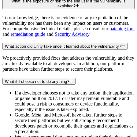
What is the exposure or risk to the end user if the vulnerability is
exploited?
To our knowledge, there is no evidence of any exploitation of the
vulnerability nor has there been any impact on users or customers.
For comprehensive technical details, please consult our
patching tool
and
remediation guide
and
Security Advisory
.
What action did Unity take once it learned about the vulnerability?
We proactively provided fixes that address the vulnerability and they
are already available to all developers. In addition, our platform
partners have taken further steps to secure their platforms.
What if I choose not to do anything?
If a developer chooses not to take any action, their application
or game built on 2017.1 or later may remain vulnerable and
could pose a risk to consumers or device functionality,
especially if the issue is later exploited.
Google, Meta, and Microsoft have taken further steps to
secure their platforms but we still strongly recommend
developers patch or recompile their games and applications as
a precaution.
We also recommend that consumers update their devices and