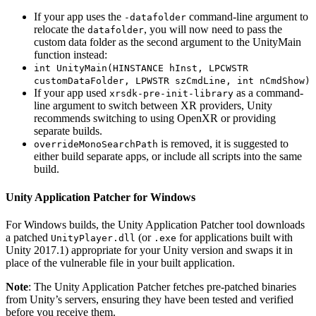
If your app uses the
command-line argument to
-datafolder
relocate the
, you will now need to pass the
datafolder
custom data folder as the second argument to the UnityMain
function instead:
int UnityMain(HINSTANCE hInst, LPCWSTR
customDataFolder, LPWSTR szCmdLine, int nCmdShow)
If your app used
as a command-
xrsdk-pre-init-library
line argument to switch between XR providers, Unity
recommends switching to using OpenXR or providing
separate builds.
is removed, it is suggested to
overrideMonoSearchPath
either build separate apps, or include all scripts into the same
build.
Unity Application Patcher for Windows
For Windows builds, the Unity Application Patcher tool downloads
a patched
(or
for applications built with
UnityPlayer.dll
.exe
Unity 2017.1) appropriate for your Unity version and swaps it in
place of the vulnerable file in your built application.
Note
: The Unity Application Patcher fetches pre‑patched binaries
from Unity’s servers, ensuring they have been tested and verified
before you receive them.