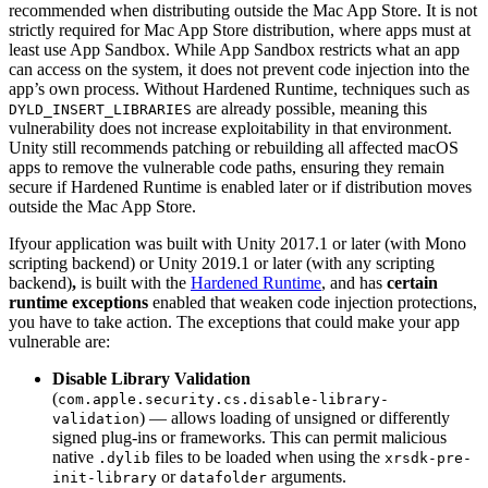
recommended when distributing outside the Mac App Store. It is not
strictly required for Mac App Store distribution, where apps must at
least use App Sandbox. While App Sandbox restricts what an app
can access on the system, it does not prevent code injection into the
app’s own process. Without Hardened Runtime, techniques such as
are already possible, meaning this
DYLD_INSERT_LIBRARIES
vulnerability does not increase exploitability in that environment.
Unity still recommends patching or rebuilding all affected macOS
apps to remove the vulnerable code paths, ensuring they remain
secure if Hardened Runtime is enabled later or if distribution moves
outside the Mac App Store.
Ifyour application was built with Unity 2017.1 or later (with Mono
scripting backend) or Unity 2019.1 or later (with any scripting
backend)
,
is built with the
Hardened Runtime
, and has
certain
runtime exceptions
enabled that weaken code injection protections,
you have to take action. The exceptions that could make your app
vulnerable are:
Disable Library Validation
(
com.apple.security.cs.disable-library-
) — allows loading of unsigned or differently
validation
signed plug-ins or frameworks. This can permit malicious
native
files to be loaded when using the
.dylib
xrsdk-pre-
or
arguments.
init-library
datafolder