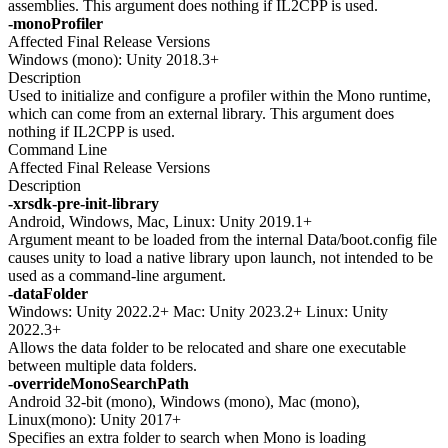
assemblies. This argument does nothing if IL2CPP is used.
-monoProfiler
Affected Final Release Versions
Windows (mono): Unity 2018.3+
Description
Used to initialize and configure a profiler within the Mono runtime,
which can come from an external library. This argument does
nothing if IL2CPP is used.
Command Line
Affected Final Release Versions
Description
-xrsdk-pre-init-library
Android, Windows, Mac, Linux: Unity 2019.1+
Argument meant to be loaded from the internal Data/boot.config file
causes unity to load a native library upon launch, not intended to be
used as a command-line argument.
-dataFolder
Windows: Unity 2022.2+ Mac: Unity 2023.2+ Linux: Unity
2022.3+
Allows the data folder to be relocated and share one executable
between multiple data folders.
-overrideMonoSearchPath
Android 32-bit (mono), Windows (mono), Mac (mono),
Linux(mono): Unity 2017+
Specifies an extra folder to search when Mono is loading