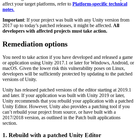
Выпускайте большие игры с небольшими командами
affect your target platforms, refer to
Platform-specific technical
notes
.
XR-игры
Запускайте XR-игры на разных платформах
Important
: If your project was built with any Unity version from
2017 up to today’s patched releases, it might be affected.
All
developers with affected projects must take action.
Многопользовательские игры
Упрощенное создание многопользовательских игр
Remediation options
You need to take action if you have developed and released a game
or application using Unity 2017.1 or later for Windows, Android, or
macOS. Given the lower risk this vulnerability poses on Linux,
developers will be sufficiently protected by updating to the patched
versions of Unity.
Unity has released patched versions of the editor starting at 2019.1
and later. If your application was built with Unity 2019 or later,
Unity recommends that you rebuild your application with a patched
Unity Editor. However, Unity also provides a patching tool if you
can’t rebuild your project from source, or have built with a
2017/2018 version, as outlined in the Patch built applications
section.
1. Rebuild with a patched Unity Editor