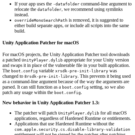
If your app uses the
command-line argument to
-datafolder
relocate the
, we recommend using symlinks
datafolder
instead.
is removed, it is suggested to
overrideMonoSearchPath
either build separate apps, or include all scripts into the same
build.
Unity Application Patcher for macOS
For macOS projects, the Unity Application Patcher tool downloads
a patched
appropriate for your Unity version
UnityPlayer.dylib
and swaps it in place of the vulnerable file in your built application.
The
variable
was
boot.config
xrsdk-pre-init-library
changed to
. This prevents it being used
8rsdk-pre-init-library
as a command-line argument because of the way the arguments are
parsed. It can still function as a
setting, so we also
boot.config
patch any usage within the
.
boot.config
New behavior in Unity Application Patcher 1.3:
The patcher will patch
for all macOS
UnityPlayer.dylib
applications, regardless of Hardened Runtime or entitlements.
Applications that use Hardened Runtime without the
com.apple.security.cs.disable-library-validation
entitlement will not be signed by the patcher after patching.