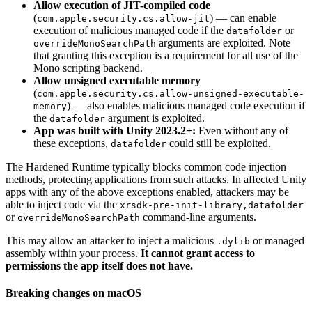
Allow execution of JIT-compiled code
(
) — can enable
com.apple.security.cs.allow-jit
execution of malicious managed code if the
or
datafolder
arguments are exploited. Note
overrideMonoSearchPath
that granting this exception is a requirement for all use of the
Mono scripting backend.
Allow unsigned executable memory
(
com.apple.security.cs.allow-unsigned-executable-
) — also enables malicious managed code execution if
memory
the
argument is exploited.
datafolder
App was built with Unity 2023.2+:
Even without any of
these exceptions,
could still be exploited.
datafolder
The Hardened Runtime typically blocks common code injection
methods, protecting applications from such attacks. In affected Unity
apps with any of the above exceptions enabled, attackers may be
able to inject code via the
xrsdk-pre-init-library,datafolder
or
command-line arguments.
overrideMonoSearchPath
This may allow an attacker to inject a malicious
or managed
.dylib
assembly within your process.
It cannot grant access to
permissions the app itself does not have.
Breaking changes on macOS