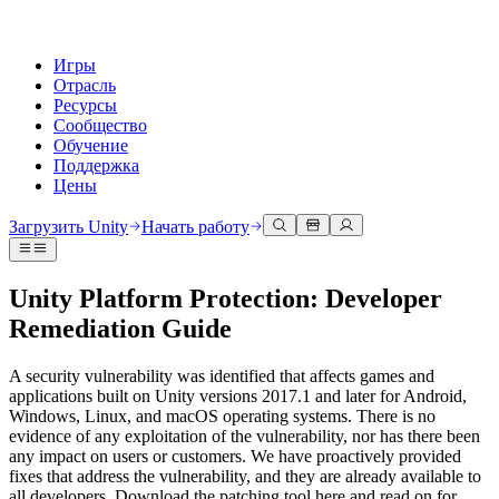
Игры
Отрасль
Ресурсы
Сообщество
Обучение
Поддержка
Цены
Разработка
Примеры использования
Техническая библиотека
Сообщество
Для каждого уровня
Варианты поддержки
Загрузить Unity
Начать работу
Движок Unity
3D сотрудничество
Документация
Обсуждения
Unity Learn
Получить помощь
Создавайте 2D и 3D игры для любой платформы
Создавайте и просматривайте 3D проекты в реальном времени
Освойте навыки Unity бесплатно
Помогаем вам добиться успеха с Unity
Unity Platform Protection: Developer
Официальные руководства пользователя и ссылки на API
Обсуждать, решать проблемы и соединяться
Remediation Guide
Совместная работа
Иммерсивное обучение
Профессиональное обучение
Планы успеха
Инструменты для разработчиков
События
Сотрудничайте и быстро вносите изменения с вашей командой
Обучение в иммерсивных средах
Повышайте уровень своей команды с тренерами Unity
Достигайте своих целей быстрее с помощью экспертов
Версии релизов и трекер проблем
Глобальные и местные события
Загрузить Unity
Не использовали Unity раньше
A security vulnerability was identified that affects games and
Истории сообщества
Пользовательские опыты
FAQ
applications built on Unity versions 2017.1 and later for Android,
План развития
Тарифы и цены
Создавайте интерактивные 3D опыты
С чего начать
Ответы на часто задаваемые вопросы
Windows, Linux, and macOS operating systems. There is no
Обзор предстоящих функций
Made with Unity
Развертывание
Отрасли
Приступите к обучению
evidence of any exploitation of the vulnerability, nor has there been
Показ Unity-креаторов
any impact on users or customers. We have proactively provided
Связаться с нами
fixes that address the vulnerability, and they are already available to
Глоссарий
Многоплатформенность
Производство
Основные пути Unity
Свяжитесь с нашей командой
all developers. Download the patching tool here and read on for
Библиотека технических терминов
Прямые трансляции