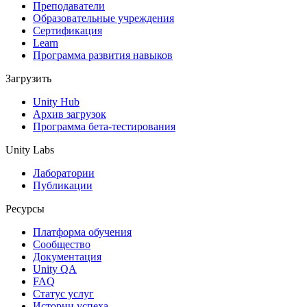
XR-игры
Преподаватели
Запускайте XR-игры на разных платформах
Образовательные учреждения
Сертификация
Learn
Многопользовательские игры
Программа развития навыков
Упрощенное создание многопользовательских игр
Загрузить
Unity Hub
Архив загрузок
Программа бета-тестирования
Unity Labs
Лаборатории
Публикации
Ресурсы
Платформа обучения
Сообщество
Документация
Unity QA
FAQ
Статус услуг
Истории успеха