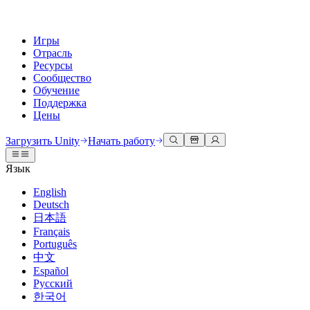
Игры
Отрасль
Ресурсы
Сообщество
Обучение
Поддержка
Цены
Разработка
Примеры использования
Техническая библиотека
Сообщество
Для каждого уровня
Варианты поддержки
Загрузить Unity
Начать работу
Движок Unity
3D сотрудничество
Документация
Обсуждения
Unity Learn
Получить помощь
Язык
Создавайте 2D и 3D игры для любой платформы
Создавайте и просматривайте 3D проекты в реальном времени
Освойте навыки Unity бесплатно
Помогаем вам добиться успеха с Unity
Официальные руководства пользователя и ссылки на API
Обсуждать, решать проблемы и соединяться
English
Совместная работа
Иммерсивное обучение
Профессиональное обучение
Планы успеха
Deutsch
Инструменты для разработчиков
События
Сотрудничайте и быстро вносите изменения с вашей командой
Обучение в иммерсивных средах
Повышайте уровень своей команды с тренерами Unity
Достигайте своих целей быстрее с помощью экспертов
日本語
Версии релизов и трекер проблем
Глобальные и местные события
Загрузить Unity
Не использовали Unity раньше
Français
Истории сообщества
Пользовательские опыты
FAQ
Português
План развития
Тарифы и цены
Создавайте интерактивные 3D опыты
С чего начать
Ответы на часто задаваемые вопросы
中文
Обзор предстоящих функций
Made with Unity
Развертывание
Отрасли
Приступите к обучению
Español
Показ Unity-креаторов
Русский
Связаться с нами
Глоссарий
한국어
Многоплатформенность
Производство
Основные пути Unity
Свяжитесь с нашей командой
Библиотека технических терминов
Прямые трансляции