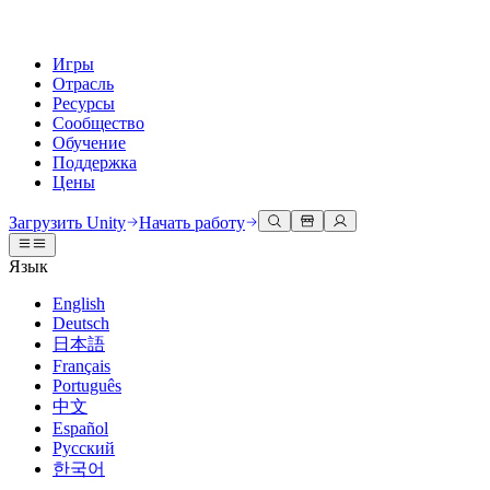
Игры
Отрасль
Ресурсы
Сообщество
Обучение
Поддержка
Цены
Разработка
Примеры использования
Техническая библиотека
Сообщество
Для каждого уровня
Варианты поддержки
Загрузить Unity
Начать работу
Движок Unity
3D сотрудничество
Документация
Обсуждения
Unity Learn
Получить помощь
Язык
Создавайте 2D и 3D игры для любой платформы
Создавайте и просматривайте 3D проекты в реальном времени
Освойте навыки Unity бесплатно
Помогаем вам добиться успеха с Unity
Официальные руководства пользователя и ссылки на API
Обсуждать, решать проблемы и соединяться
English
Совместная работа
Иммерсивное обучение
Профессиональное обучение
Планы успеха
Deutsch
Инструменты для разработчиков
События
Сотрудничайте и быстро вносите изменения с вашей командой
Обучение в иммерсивных средах
Повышайте уровень своей команды с тренерами Unity
Достигайте своих целей быстрее с помощью экспертов
日本語
Версии релизов и трекер проблем
Глобальные и местные события
Загрузить Unity
Не использовали Unity раньше
Français
Истории сообщества
Пользовательские опыты
FAQ
Português
План развития
Тарифы и цены
Создавайте интерактивные 3D опыты
С чего начать
Ответы на часто задаваемые вопросы
中文
Обзор предстоящих функций
Made with Unity
Развертывание
Отрасли
Приступите к обучению
Español
Показ Unity-креаторов
Русский
Связаться с нами
Глоссарий
한국어
Многоплатформенность
Производство
Основные пути Unity
Свяжитесь с нашей командой
Библиотека технических терминов
Прямые трансляции