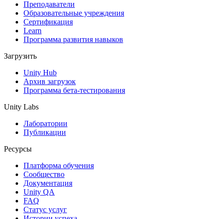
Выпускайте большие игры с небольшими командами
Преподаватели
Образовательные учреждения
XR-игры
Сертификация
Запускайте XR-игры на разных платформах
Learn
Программа развития навыков
Многопользовательские игры
Загрузить
Упрощенное создание многопользовательских игр
Unity Hub
Архив загрузок
Программа бета-тестирования
Unity Labs
Лаборатории
Публикации
Ресурсы
Платформа обучения
Сообщество
Документация
Unity QA
FAQ
Статус услуг
Истории успеха