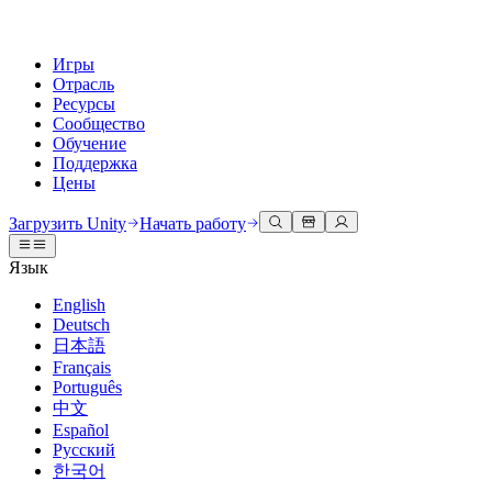
Игры
Отрасль
Ресурсы
Сообщество
Обучение
Поддержка
Цены
Разработка
Примеры использования
Техническая библиотека
Сообщество
Для каждого уровня
Варианты поддержки
Загрузить Unity
Начать работу
Движок Unity
3D сотрудничество
Документация
Обсуждения
Unity Learn
Получить помощь
Язык
Создавайте 2D и 3D игры для любой платформы
Создавайте и просматривайте 3D проекты в реальном времени
Освойте навыки Unity бесплатно
Помогаем вам добиться успеха с Unity
Официальные руководства пользователя и ссылки на API
Обсуждать, решать проблемы и соединяться
English
Совместная работа
Иммерсивное обучение
Профессиональное обучение
Планы успеха
Deutsch
Инструменты для разработчиков
События
Сотрудничайте и быстро вносите изменения с вашей командой
Обучение в иммерсивных средах
Повышайте уровень своей команды с тренерами Unity
Достигайте своих целей быстрее с помощью экспертов
日本語
Версии релизов и трекер проблем
Глобальные и местные события
Загрузить Unity
Не использовали Unity раньше
Français
Истории сообщества
Пользовательские опыты
FAQ
Português
План развития
Тарифы и цены
Создавайте интерактивные 3D опыты
С чего начать
Ответы на часто задаваемые вопросы
中文
Обзор предстоящих функций
Made with Unity
Развертывание
Отрасли
Приступите к обучению
Español
Показ Unity-креаторов
Русский
Связаться с нами
Глоссарий
한국어
Многоплатформенность
Производство
Основные пути Unity
Свяжитесь с нашей командой
Библиотека технических терминов
Прямые трансляции