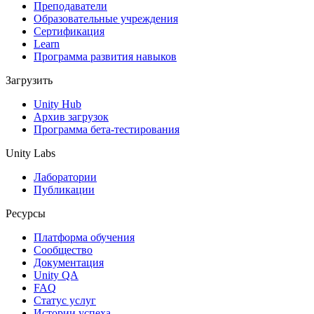
Выпускайте большие игры с небольшими командами
Преподаватели
Образовательные учреждения
XR-игры
Сертификация
Запускайте XR-игры на разных платформах
Learn
Программа развития навыков
Многопользовательские игры
Загрузить
Упрощенное создание многопользовательских игр
Unity Hub
Архив загрузок
Программа бета-тестирования
Unity Labs
Лаборатории
Публикации
Ресурсы
Платформа обучения
Сообщество
Документация
Unity QA
FAQ
Статус услуг
Истории успеха