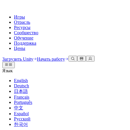
Игры
Отрасль
Ресурсы
Сообщество
Обучение
Поддержка
Цены
Разработка
Примеры использования
Техническая библиотека
Сообщество
Для каждого уровня
Варианты поддержки
Загрузить Unity
Начать работу
Движок Unity
3D сотрудничество
Документация
Обсуждения
Unity Learn
Получить помощь
Язык
Создавайте 2D и 3D игры для любой платформы
Создавайте и просматривайте 3D проекты в реальном времени
Освойте навыки Unity бесплатно
Помогаем вам добиться успеха с Unity
Официальные руководства пользователя и ссылки на API
Обсуждать, решать проблемы и соединяться
English
Совместная работа
Иммерсивное обучение
Профессиональное обучение
Планы успеха
Deutsch
Инструменты для разработчиков
События
Сотрудничайте и быстро вносите изменения с вашей командой
Обучение в иммерсивных средах
Повышайте уровень своей команды с тренерами Unity
Достигайте своих целей быстрее с помощью экспертов
日本語
Версии релизов и трекер проблем
Глобальные и местные события
Загрузить Unity
Не использовали Unity раньше
Français
Истории сообщества
Пользовательские опыты
FAQ
Português
План развития
Тарифы и цены
Создавайте интерактивные 3D опыты
С чего начать
Ответы на часто задаваемые вопросы
中文
Обзор предстоящих функций
Made with Unity
Развертывание
Отрасли
Приступите к обучению
Español
Показ Unity-креаторов
Русский
Связаться с нами
Глоссарий
한국어
Многоплатформенность
Производство
Основные пути Unity
Свяжитесь с нашей командой
Библиотека технических терминов
Прямые трансляции