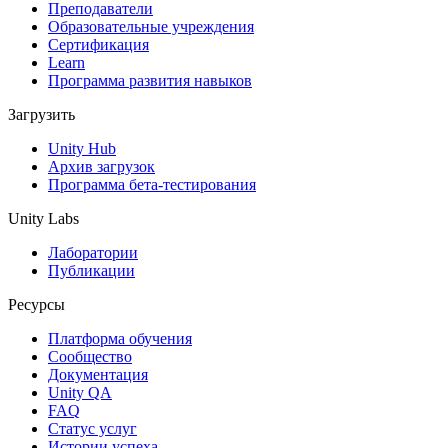
XR-игры
Преподаватели
Запускайте XR-игры на разных платформах
Образовательные учреждения
Сертификация
Learn
Многопользовательские игры
Программа развития навыков
Упрощенное создание многопользовательских игр
Загрузить
Unity Hub
Архив загрузок
Программа бета-тестирования
Unity Labs
Лаборатории
Публикации
Ресурсы
Платформа обучения
Сообщество
Документация
Unity QA
FAQ
Статус услуг
Истории успеха