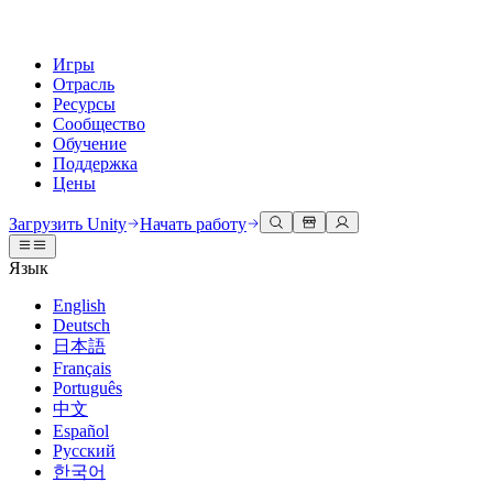
Игры
Отрасль
Ресурсы
Сообщество
Обучение
Поддержка
Цены
Разработка
Примеры использования
Техническая библиотека
Сообщество
Для каждого уровня
Варианты поддержки
Загрузить Unity
Начать работу
Движок Unity
3D сотрудничество
Документация
Обсуждения
Unity Learn
Получить помощь
Язык
Создавайте 2D и 3D игры для любой платформы
Создавайте и просматривайте 3D проекты в реальном времени
Освойте навыки Unity бесплатно
Помогаем вам добиться успеха с Unity
Официальные руководства пользователя и ссылки на API
Обсуждать, решать проблемы и соединяться
English
Совместная работа
Иммерсивное обучение
Профессиональное обучение
Планы успеха
Deutsch
Инструменты для разработчиков
События
Сотрудничайте и быстро вносите изменения с вашей командой
Обучение в иммерсивных средах
Повышайте уровень своей команды с тренерами Unity
Достигайте своих целей быстрее с помощью экспертов
日本語
Версии релизов и трекер проблем
Глобальные и местные события
Загрузить Unity
Не использовали Unity раньше
Français
Истории сообщества
Пользовательские опыты
FAQ
Português
План развития
Тарифы и цены
Создавайте интерактивные 3D опыты
С чего начать
Ответы на часто задаваемые вопросы
中文
Обзор предстоящих функций
Made with Unity
Развертывание
Отрасли
Приступите к обучению
Español
Показ Unity-креаторов
Русский
Связаться с нами
Глоссарий
한국어
Многоплатформенность
Производство
Основные пути Unity
Свяжитесь с нашей командой
Библиотека технических терминов
Прямые трансляции