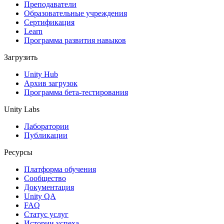
Выпускайте большие игры с небольшими командами
Преподаватели
Образовательные учреждения
XR-игры
Сертификация
Запускайте XR-игры на разных платформах
Learn
Программа развития навыков
Многопользовательские игры
Загрузить
Упрощенное создание многопользовательских игр
Unity Hub
Архив загрузок
Программа бета-тестирования
Unity Labs
Лаборатории
Публикации
Ресурсы
Платформа обучения
Сообщество
Документация
Unity QA
FAQ
Статус услуг
Истории успеха