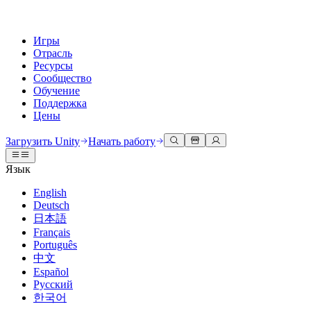
Игры
Отрасль
Ресурсы
Сообщество
Обучение
Поддержка
Цены
Разработка
Примеры использования
Техническая библиотека
Сообщество
Для каждого уровня
Варианты поддержки
Загрузить Unity
Начать работу
Движок Unity
3D сотрудничество
Документация
Обсуждения
Unity Learn
Получить помощь
Язык
Создавайте 2D и 3D игры для любой платформы
Создавайте и просматривайте 3D проекты в реальном времени
Освойте навыки Unity бесплатно
Помогаем вам добиться успеха с Unity
Официальные руководства пользователя и ссылки на API
Обсуждать, решать проблемы и соединяться
English
Совместная работа
Иммерсивное обучение
Профессиональное обучение
Планы успеха
Deutsch
Инструменты для разработчиков
События
Сотрудничайте и быстро вносите изменения с вашей командой
Обучение в иммерсивных средах
Повышайте уровень своей команды с тренерами Unity
Достигайте своих целей быстрее с помощью экспертов
日本語
Версии релизов и трекер проблем
Глобальные и местные события
Загрузить Unity
Не использовали Unity раньше
Français
Истории сообщества
Пользовательские опыты
FAQ
Português
План развития
Тарифы и цены
Создавайте интерактивные 3D опыты
С чего начать
Ответы на часто задаваемые вопросы
中文
Обзор предстоящих функций
Made with Unity
Развертывание
Отрасли
Приступите к обучению
Español
Показ Unity-креаторов
Русский
Связаться с нами
Глоссарий
한국어
Многоплатформенность
Производство
Основные пути Unity
Свяжитесь с нашей командой
Библиотека технических терминов
Прямые трансляции