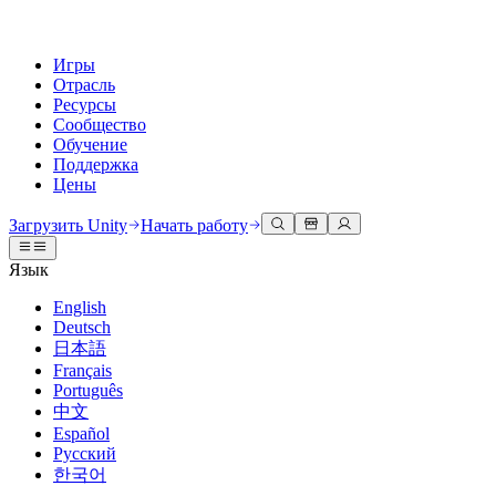
Игры
Отрасль
Ресурсы
Сообщество
Обучение
Поддержка
Цены
Разработка
Примеры использования
Техническая библиотека
Сообщество
Для каждого уровня
Варианты поддержки
Загрузить Unity
Начать работу
Движок Unity
3D сотрудничество
Документация
Обсуждения
Unity Learn
Получить помощь
Язык
Создавайте 2D и 3D игры для любой платформы
Создавайте и просматривайте 3D проекты в реальном времени
Освойте навыки Unity бесплатно
Помогаем вам добиться успеха с Unity
Официальные руководства пользователя и ссылки на API
Обсуждать, решать проблемы и соединяться
English
Совместная работа
Иммерсивное обучение
Профессиональное обучение
Планы успеха
Deutsch
Инструменты для разработчиков
События
Сотрудничайте и быстро вносите изменения с вашей командой
Обучение в иммерсивных средах
Повышайте уровень своей команды с тренерами Unity
Достигайте своих целей быстрее с помощью экспертов
日本語
Версии релизов и трекер проблем
Глобальные и местные события
Загрузить Unity
Не использовали Unity раньше
Français
Истории сообщества
Пользовательские опыты
FAQ
Português
План развития
Тарифы и цены
Создавайте интерактивные 3D опыты
С чего начать
Ответы на часто задаваемые вопросы
中文
Обзор предстоящих функций
Made with Unity
Развертывание
Отрасли
Приступите к обучению
Español
Показ Unity-креаторов
Русский
Связаться с нами
Глоссарий
한국어
Многоплатформенность
Производство
Основные пути Unity
Свяжитесь с нашей командой
Библиотека технических терминов
Прямые трансляции