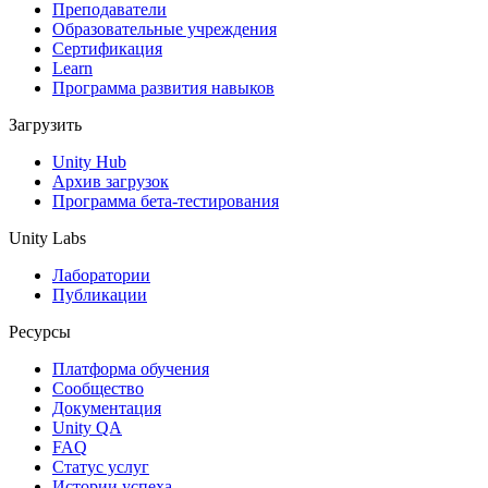
XR-игры
Преподаватели
Запускайте XR-игры на разных платформах
Образовательные учреждения
Сертификация
Learn
Многопользовательские игры
Программа развития навыков
Упрощенное создание многопользовательских игр
Загрузить
Unity Hub
Архив загрузок
Программа бета-тестирования
Unity Labs
Лаборатории
Публикации
Ресурсы
Платформа обучения
Сообщество
Документация
Unity QA
FAQ
Статус услуг
Истории успеха