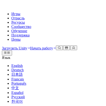
Игры
Отрасль
Ресурсы
Сообщество
Обучение
Поддержка
Цены
Разработка
Примеры использования
Техническая библиотека
Сообщество
Для каждого уровня
Варианты поддержки
Загрузить Unity
Начать работу
Движок Unity
3D сотрудничество
Документация
Обсуждения
Unity Learn
Получить помощь
Язык
Создавайте 2D и 3D игры для любой платформы
Создавайте и просматривайте 3D проекты в реальном времени
Освойте навыки Unity бесплатно
Помогаем вам добиться успеха с Unity
Официальные руководства пользователя и ссылки на API
Обсуждать, решать проблемы и соединяться
English
Совместная работа
Иммерсивное обучение
Профессиональное обучение
Планы успеха
Deutsch
Инструменты для разработчиков
События
Сотрудничайте и быстро вносите изменения с вашей командой
Обучение в иммерсивных средах
Повышайте уровень своей команды с тренерами Unity
Достигайте своих целей быстрее с помощью экспертов
日本語
Версии релизов и трекер проблем
Глобальные и местные события
Загрузить Unity
Не использовали Unity раньше
Français
Истории сообщества
Пользовательские опыты
FAQ
Português
План развития
Тарифы и цены
Создавайте интерактивные 3D опыты
С чего начать
Ответы на часто задаваемые вопросы
中文
Обзор предстоящих функций
Made with Unity
Развертывание
Отрасли
Приступите к обучению
Español
Показ Unity-креаторов
Русский
Связаться с нами
Глоссарий
한국어
Многоплатформенность
Производство
Основные пути Unity
Свяжитесь с нашей командой
Библиотека технических терминов
Прямые трансляции