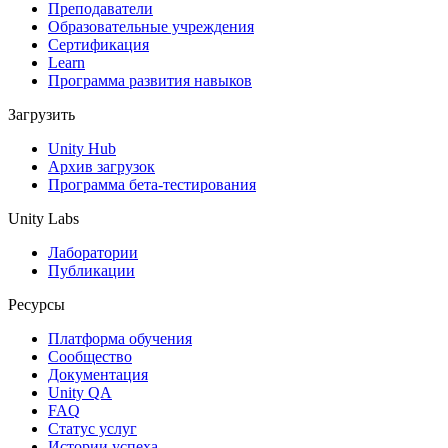
Выпускайте большие игры с небольшими командами
Преподаватели
Образовательные учреждения
XR-игры
Сертификация
Запускайте XR-игры на разных платформах
Learn
Программа развития навыков
Многопользовательские игры
Загрузить
Упрощенное создание многопользовательских игр
Unity Hub
Архив загрузок
Программа бета-тестирования
Unity Labs
Лаборатории
Публикации
Ресурсы
Платформа обучения
Сообщество
Документация
Unity QA
FAQ
Статус услуг
Истории успеха