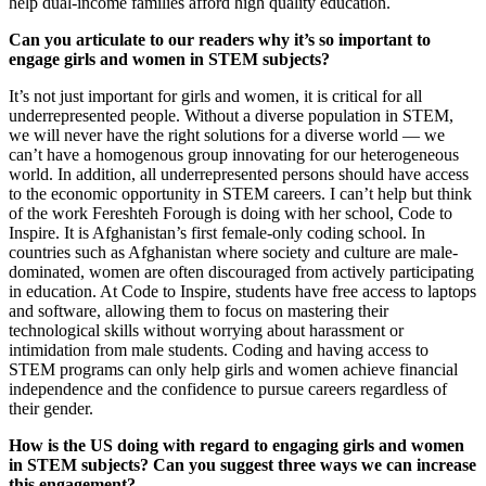
help dual-income families afford high quality education.
Can you articulate to our readers why it’s so important to
engage girls and women in STEM subjects?
It’s not just important for girls and women, it is critical for all
underrepresented people. Without a diverse population in STEM,
we will never have the right solutions for a diverse world — we
can’t have a homogenous group innovating for our heterogeneous
world. In addition, all underrepresented persons should have access
to the economic opportunity in STEM careers. I can’t help but think
of the work Fereshteh Forough is doing with her school, Code to
Inspire. It is Afghanistan’s first female-only coding school. In
countries such as Afghanistan where society and culture are male-
dominated, women are often discouraged from actively participating
in education. At Code to Inspire, students have free access to laptops
and software, allowing them to focus on mastering their
technological skills without worrying about harassment or
intimidation from male students. Coding and having access to
STEM programs can only help girls and women achieve financial
independence and the confidence to pursue careers regardless of
their gender.
How is the US doing with regard to engaging girls and women
in STEM subjects? Can you suggest three ways we can increase
this engagement?