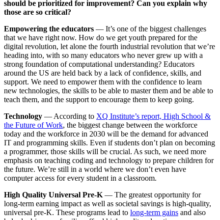
should be prioritized for improvement? Can you explain why
those are so critical?
Empowering the educators
— It’s one of the biggest challenges
that we have right now. How do we get youth prepared for the
digital revolution, let alone the fourth industrial revolution that we’re
heading into, with so many educators who never grew up with a
strong foundation of computational understanding? Educators
around the US are held back by a lack of confidence, skills, and
support. We need to empower them with the confidence to learn
new technologies, the skills to be able to master them and be able to
teach them, and the support to encourage them to keep going.
Technology
— According to
XQ Institute’s report, High School &
the Future of Work
, the biggest change between the workforce
today and the workforce in 2030 will be the demand for advanced
IT and programming skills. Even if students don’t plan on becoming
a programmer, those skills will be crucial. As such, we need more
emphasis on teaching coding and technology to prepare children for
the future. We’re still in a world where we don’t even have
computer access for every student in a classroom.
High Quality Universal Pre-K
— The greatest opportunity for
long-term earning impact as well as societal savings is high-quality,
universal pre-K. These programs lead to
long-term gains
and also