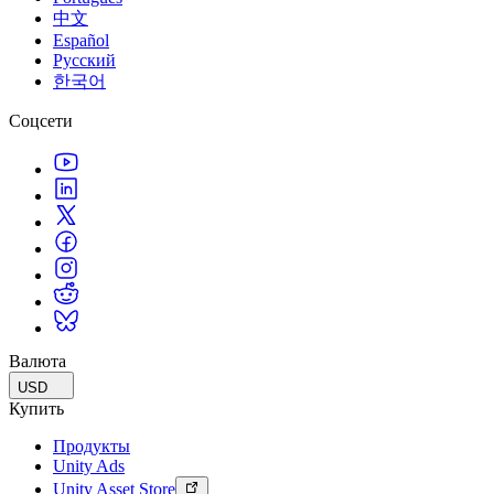
中文
Español
Русский
한국어
Соцсети
Валюта
USD
Купить
Продукты
Unity Ads
Unity Asset Store