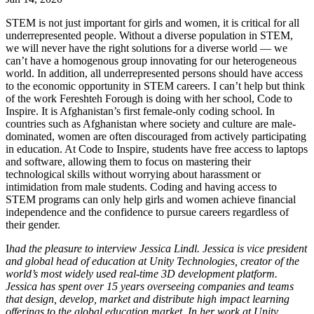
Откройте для себя более 25 платформ, которые поддерживает
Достигнуть операционного совершенства
Не использовали Unity раньше? Начните свое путешествие
Дополнительная информация
Присоединяйтесь к разработчикам, креаторам и инсайдерам
Unity
STEM is not just important for girls and women, it is critical for all
Торговля
Практические руководства
underrepresented people. Without a diverse population in STEM,
Истории успеха
Награды Unity
LiveOps
Преобразовать опыт в магазине в онлайн-опыт
Практические советы и лучшие практики
we will never have the right solutions for a diverse world — we
Истории успеха из реальной жизни
Празднование Unity-креаторов по всему миру
Анализ после запуска и операции с живыми играми
Образование
can’t have a homogenous group innovating for our heterogeneous
Развивайте
Автомобильная отрасль
world. In addition, all underrepresented persons should have access
Руководства по лучшим практикам
Увеличьте инновации и впечатления в автомобиле
Для студентов
to the economic opportunity in STEM careers. I can’t help but think
Советы и хитрости от экспертов
Привлечение пользователей
Посмотреть все отрасли
Запустите свою карьеру
of the work Fereshteh Forough is doing with her school, Code to
Будьте замечены и привлекайте мобильных пользователей
Inspire. It is Afghanistan’s first female-only coding school. In
countries such as Afghanistan where society and culture are male-
Демонстрационные проекты
Для преподавателей
dominated, women are often discouraged from actively participating
Демо-версии, образцы и строительные блоки
Встроенные покупки
Улучшите свое преподавание
in education. At Code to Inspire, students have free access to laptops
Все ресурсы
Управляйте IAP в магазинах и D2C
and software, allowing them to focus on mastering their
Что нового
Лицензия Education Grant
technological skills without worrying about harassment or
Монетизация
Принесите мощь Unity в ваше учебное заведение
intimidation from male students. Coding and having access to
Блог
Соединяйте игроков с подходящими играми
STEM programs can only help girls and women achieve financial
Обновления, информация и технические советы
Рекламируйте с помощью Unity
Монетизируйте с помощью
Программы сертификации
independence and the confidence to pursue careers regardless of
Unity
Докажите свое мастерство в Unity
their gender.
Примеры использования
Новости
Новости, истории и пресс-центр
I
had the pleasure to interview Jessica Lindl. Jessica is vice president
Мобильные игры
and global head of education at Unity Technologies, creator of the
Создавайте и развивайте мобильные хиты с Unity
world’s most widely used real-time 3D development platform.
Jessica has spent over 15 years overseeing companies and teams
that design, develop, market and distribute high impact learning
Инди-игры
offerings to the global education market. In her work at Unity