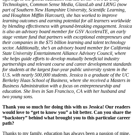
Выпускайте большие игры с небольшими командами
Technologies, Common Sense Media, GlassLab and LRNG (now
part of Southern New Hampshire University, Scientific Learning,
XR-игры
and Houghton Mifflin Harcourt), she has worked to improve
Запускайте XR-игры на разных платформах
learning outcomes and earning potential for all learners worldwide
by blending effectiveness with ground-breaking engagement. Jessica
Многопользовательские игры
is also an advisory board member for GSV AcceleraTE, an early
Упрощенное создание многопользовательских игр
stage venture fund that partners with exceptional entrepreneurs and
their companies in the $75 billion learning and talent technology
sector. Additionally, she’s an advisory board member for California
State University Entertainment Alliance Advisory Council, where
she helps guide efforts to develop mutually beneficial industry
partnerships and relevant course and career development standards
for students at the largest four-year public university system in the
U.S. with nearly 500,000 students. Jessica is a graduate of the UC
Berkeley Haas School of Business, where she received a Masters in
Business Administration with a focus on entrepreneurship and
education. She lives in San Francisco, CA with her husband and
two young sons.
Thank you so much for doing this with us Jessica! Our readers
would love to “get to know you” a bit better. Can you share the
“backstory” behind what brought you to this particular career
path?
Thanks to my family, education has always been a passion of mine.