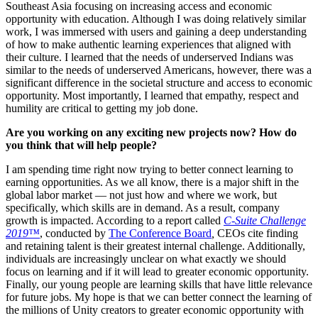
Southeast Asia focusing on increasing access and economic
opportunity with education. Although I was doing relatively similar
work, I was immersed with users and gaining a deep understanding
of how to make authentic learning experiences that aligned with
their culture. I learned that the needs of underserved Indians was
similar to the needs of underserved Americans, however, there was a
significant difference in the societal structure and access to economic
opportunity. Most importantly, I learned that empathy, respect and
humility are critical to getting my job done.
Are you working on any exciting new projects now? How do
you think that will help people?
I am spending time right now trying to better connect learning to
earning opportunities. As we all know, there is a major shift in the
global labor market — not just how and where we work, but
specifically, which skills are in demand. As a result, company
growth is impacted. According to a report called
C-Suite Challenge
2019™
, conducted by
The Conference Board
,
CEOs cite finding
and retaining talent is their greatest internal challenge. Additionally,
individuals are increasingly unclear on what exactly we should
focus on learning and if it will lead to greater economic opportunity.
Finally, our young people are learning skills that have little relevance
for future jobs. My hope is that we can better connect the learning of
the millions of Unity creators to greater economic opportunity with