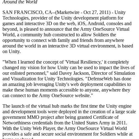
Откройте для себя более 25 платформ, которые поддерживает
Достигнуть операционного совершенства
Не использовали Unity раньше? Начните свое путешествие
Around the World
Дополнительная информация
Присоединяйтесь к разработчикам, креаторам и инсайдерам
Unity
SAN FRANCISCO, CA--(Marketwire - Oct 27, 2011) - Unity
Торговля
Практические руководства
Technologies, provider of the Unity development platform for
Истории успеха
Награды Unity
LiveOps
Преобразовать опыт в магазине в онлайн-опыт
Практические советы и лучшие практики
games and interactive 3D on the web, iOS, Android, consoles and
Истории успеха из реальной жизни
Празднование Unity-креаторов по всему миру
Анализ после запуска и операции с живыми играми
Образование
beyond, is pleased to announce that the Army OneSource Virtual
Развивайте
Автомобильная отрасль
World, a community hub constructed to allow Soldiers the
Руководства по лучшим практикам
Увеличьте инновации и впечатления в автомобиле
Для студентов
opportunity to connect with family and friends from anywhere
Советы и хитрости от экспертов
Привлечение пользователей
Посмотреть все отрасли
Запустите свою карьеру
around the world in an interactive 3D virtual environment, is based
Будьте замечены и привлекайте мобильных пользователей
on Unity.
Демонстрационные проекты
Для преподавателей
Демо-версии, образцы и строительные блоки
Встроенные покупки
Улучшите свое преподавание
"When I learned the concept of 'Virtual Resiliency,' it completely
Все ресурсы
Управляйте IAP в магазинах и D2C
changed my vision for how Unity can be used to impact the lives of
Что нового
our enlisted personnel," said Davey Jackson, Director of Simulation
Лицензия Education Grant
and Visualization for Unity Technologies. "DefenseWeb has done
Монетизация
Принесите мощь Unity в ваше учебное заведение
an amazing job leveraging Unity's web deployment capabilities to
Блог
Соединяйте игроков с подходящими играми
make these human moments accessible to anyone, anywhere they
Обновления, информация и технические советы
Рекламируйте с помощью Unity
Монетизируйте с помощью
Программы сертификации
can connect to the Army OneSource website."
Unity
Докажите свое мастерство в Unity
Примеры использования
Новости
The launch of the virtual hub marks the first time the Unity engine
Новости, истории и пресс-центр
and development tools were deployed in the creation of a large scale
Мобильные игры
government MMO project after being granted Certificate of
Создавайте и развивайте мобильные хиты с Unity
Networthiness credentials from the United States Army in 2011.
With the Unity Web Player, the Army OneSource Virtual World
provides a safe and secure social environment for Soldiers while at
Инди-игры