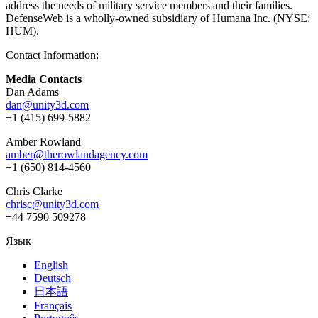
address the needs of military service members and their families.
DefenseWeb is a wholly-owned subsidiary of Humana Inc. (NYSE:
HUM).
Contact Information:
Media Contacts
Dan Adams
dan@unity3d.com
+1 (415) 699-5882
Amber Rowland
amber@therowlandagency.com
+1 (650) 814-4560
Chris Clarke
chrisc@unity3d.com
+44 7590 509278
Язык
English
Deutsch
日本語
Français