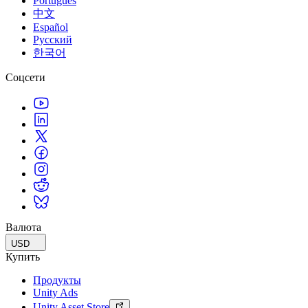
Português
中文
Español
Русский
한국어
Соцсети
Валюта
USD
Купить
Продукты
Unity Ads
Unity Asset Store