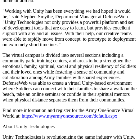
home or abroad.
Выпускайте большие игры с небольшими командами
"Working with Unity has been everything we had hoped it would
XR-игры
be," said Stephen Smythe, Department Manager at DefenseWeb.
Запускайте XR-игры на разных платформах
"Unity Technologies not only provides a powerful platform and set
of development tools that are easy to learn, but provides excellent
Многопользовательские игры
support with any and all issues. With their help, our creative teams
Упрощенное создание многопользовательских игр
were able to rapidly move from concept, to prototype to deployment
on extremely short timelines."
The virtual campus is divided into several sections including a
community park, training centers, and areas to help strengthen the
emotional, family, spiritual, social and physical resiliency of Soldiers
and their loved ones while fostering a sense of community and
collaboration among Army families with shared experiences.
DefenseWeb was able to create a virtual Unity-based environment
where Soldiers can connect with their families to share a walk on the
beach, take an online seminar or confide in their spiritual mentors
when physical distance separates them from their communities.
Find more information and register for the Army OneSource Virtual
World at:
https://www.myarmyonesource.com/default.aspx
About Unity Technologies
Unity Technologies is revolutionizing the game industry with Unity,