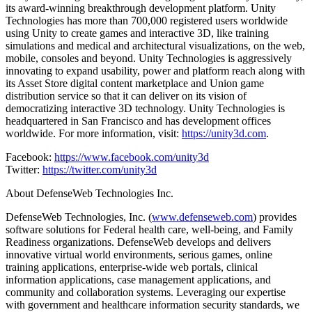
its award-winning breakthrough development platform. Unity
Technologies has more than 700,000 registered users worldwide
using Unity to create games and interactive 3D, like training
simulations and medical and architectural visualizations, on the web,
mobile, consoles and beyond. Unity Technologies is aggressively
innovating to expand usability, power and platform reach along with
its Asset Store digital content marketplace and Union game
distribution service so that it can deliver on its vision of
democratizing interactive 3D technology. Unity Technologies is
headquartered in San Francisco and has development offices
worldwide. For more information, visit:
https://unity3d.com
.
Facebook:
https://www.facebook.com/unity3d
Twitter:
https://twitter.com/unity3d
About DefenseWeb Technologies Inc.
DefenseWeb Technologies, Inc. (
www.defenseweb.com
) provides
software solutions for Federal health care, well-being, and Family
Readiness organizations. DefenseWeb develops and delivers
innovative virtual world environments, serious games, online
training applications, enterprise-wide web portals, clinical
information applications, case management applications, and
community and collaboration systems. Leveraging our expertise
with government and healthcare information security standards, we