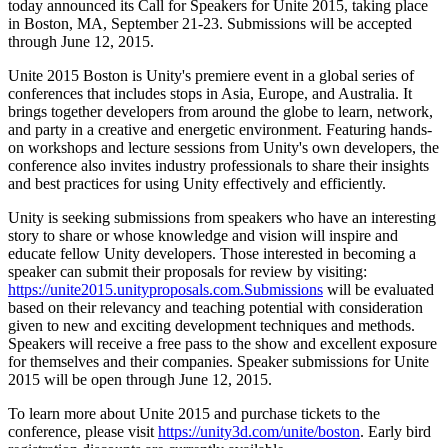
Откройте для себя более 25 платформ, которые поддерживает
Достигнуть операционного совершенства
Не использовали Unity раньше? Начните свое путешествие
today announced its Call for Speakers for Unite 2015, taking place
Дополнительная информация
Присоединяйтесь к разработчикам, креаторам и инсайдерам
Unity
in Boston, MA, September 21-23. Submissions will be accepted
through June 12, 2015.
Торговля
Практические руководства
Истории успеха
Награды Unity
LiveOps
Преобразовать опыт в магазине в онлайн-опыт
Практические советы и лучшие практики
Unite 2015 Boston is Unity's premiere event in a global series of
Истории успеха из реальной жизни
Празднование Unity-креаторов по всему миру
Анализ после запуска и операции с живыми играми
Образование
conferences that includes stops in Asia, Europe, and Australia. It
Развивайте
Автомобильная отрасль
brings together developers from around the globe to learn, network,
Руководства по лучшим практикам
Увеличьте инновации и впечатления в автомобиле
Для студентов
and party in a creative and energetic environment. Featuring hands-
Советы и хитрости от экспертов
Привлечение пользователей
Посмотреть все отрасли
Запустите свою карьеру
on workshops and lecture sessions from Unity's own developers, the
Будьте замечены и привлекайте мобильных пользователей
conference also invites industry professionals to share their insights
Демонстрационные проекты
Для преподавателей
and best practices for using Unity effectively and efficiently.
Демо-версии, образцы и строительные блоки
Встроенные покупки
Улучшите свое преподавание
Все ресурсы
Управляйте IAP в магазинах и D2C
Unity is seeking submissions from speakers who have an interesting
Что нового
story to share or whose knowledge and vision will inspire and
Лицензия Education Grant
educate fellow Unity developers. Those interested in becoming a
Монетизация
Принесите мощь Unity в ваше учебное заведение
speaker can submit their proposals for review by visiting:
Блог
Соединяйте игроков с подходящими играми
https://unite2015.unityproposals.com.Submissions
will be evaluated
Обновления, информация и технические советы
Рекламируйте с помощью Unity
Монетизируйте с помощью
Программы сертификации
based on their relevancy and teaching potential with consideration
Unity
Докажите свое мастерство в Unity
given to new and exciting development techniques and methods.
Примеры использования
Новости
Speakers will receive a free pass to the show and excellent exposure
Новости, истории и пресс-центр
for themselves and their companies. Speaker submissions for Unite
Мобильные игры
2015 will be open through June 12, 2015.
Создавайте и развивайте мобильные хиты с Unity
To learn more about Unite 2015 and purchase tickets to the
conference, please visit
https://unity3d.com/unite/boston
. Early bird
Инди-игры