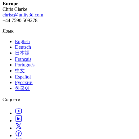
Europe
Chris Clarke
chrisc@unity3d.com
+44 7590 509278
Язык
English
Deutsch
日本語
Français
Português
中文
Español
Русский
한국어
Соцсети