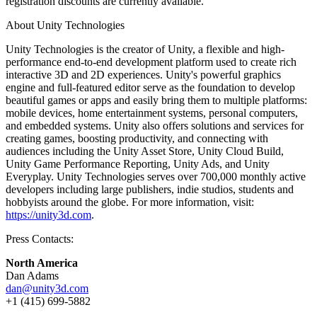
registration discounts are currently available.
Выпускайте большие игры с небольшими командами
About Unity Technologies
XR-игры
Запускайте XR-игры на разных платформах
Unity Technologies is the creator of Unity, a flexible and high-
performance end-to-end development platform used to create rich
Многопользовательские игры
interactive 3D and 2D experiences. Unity's powerful graphics
Упрощенное создание многопользовательских игр
engine and full-featured editor serve as the foundation to develop
beautiful games or apps and easily bring them to multiple platforms:
mobile devices, home entertainment systems, personal computers,
and embedded systems. Unity also offers solutions and services for
creating games, boosting productivity, and connecting with
audiences including the Unity Asset Store, Unity Cloud Build,
Unity Game Performance Reporting, Unity Ads, and Unity
Everyplay. Unity Technologies serves over 700,000 monthly active
developers including large publishers, indie studios, students and
hobbyists around the globe. For more information, visit:
https://unity3d.com
.
Press Contacts:
North America
Dan Adams
dan@unity3d.com
+1 (415) 699-5882