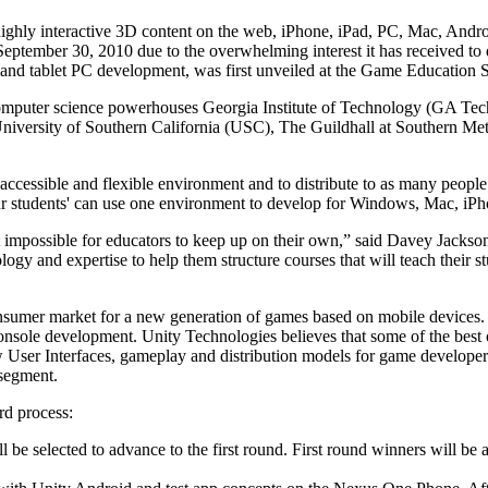
nity
highly interactive 3D content on the web, iPhone, iPad, PC, Mac, Andr
September 30, 2010 due to the overwhelming interest it has received to
nd tablet PC development, was first unveiled at the Game Education 
 computer science powerhouses Georgia Institute of Technology (GA Tec
rsity of Southern California (USC), The Guildhall at Southern Methodi
accessible and flexible environment and to distribute to as many people 
ur students' can use one environment to develop for Windows, Mac, iP
st impossible for educators to keep up on their own,” said Davey Jacks
logy and expertise to help them structure courses that will teach their st
ity
 consumer market for a new generation of games based on mobile devic
d console development. Unity Technologies believes that some of the best
w User Interfaces, gameplay and distribution models for game developers
 segment.
rd process:
ill be selected to advance to the first round. First round winners wil