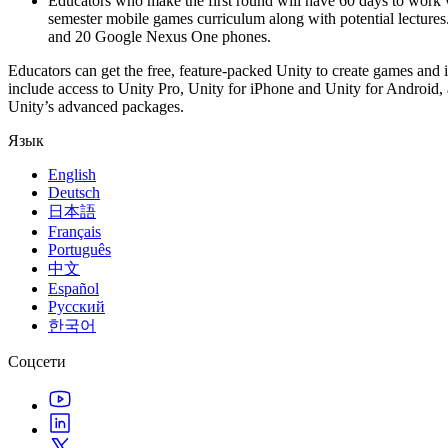
Educators who make the first round will have 60 days to work w
XR-игры
semester mobile games curriculum along with potential lectures
Запускайте XR-игры на разных платформах
and 20 Google Nexus One phones.
Многопользовательские игры
Educators can get the free, feature-packed Unity to create games and 
Упрощенное создание многопользовательских игр
include access to Unity Pro, Unity for iPhone and Unity for Android, a
Unity’s advanced packages.
Язык
English
Deutsch
日本語
Français
Português
中文
Español
Русский
한국어
Соцсети