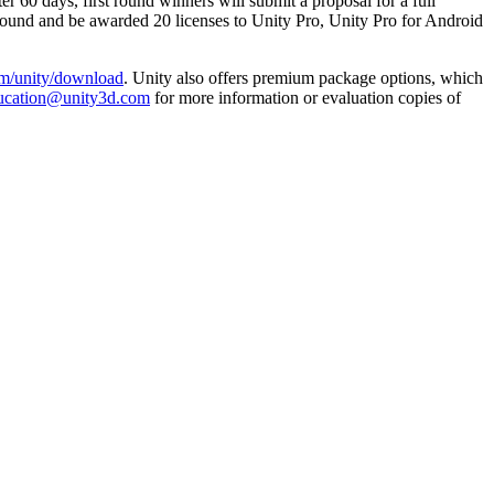
60 days, first round winners will submit a proposal for a full
 round and be awarded 20 licenses to Unity Pro, Unity Pro for Android
om/unity/download
. Unity also offers premium package options, which
ucation@unity3d.com
for more information or evaluation copies of