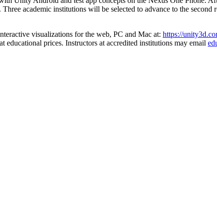
ith Unity Android and test app concepts on the Nexus One Phone. After 
. Three academic institutions will be selected to advance to the second
interactive visualizations for the web, PC and Mac at:
https://unity3d.c
t educational prices. Instructors at accredited institutions may email
ed