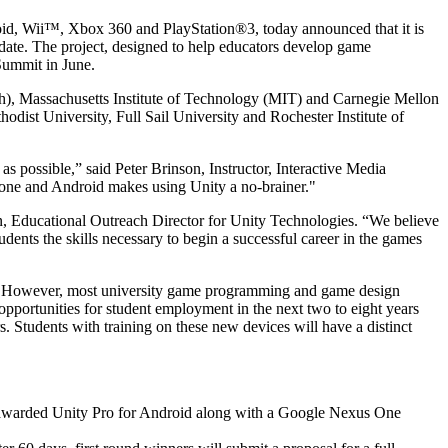
oid, Wii™, Xbox 360 and PlayStation®3, today announced that it is
 date. The project, designed to help educators develop game
Summit in June.
h), Massachusetts Institute of Technology (MIT) and Carnegie Mellon
st University, Full Sail University and Rochester Institute of
as possible,” said Peter Brinson, Instructor, Interactive Media
hone and Android makes using Unity a no-brainer."
on, Educational Outreach Director for Unity Technologies. “We believe
udents the skills necessary to begin a successful career in the games
es. However, most university game programming and game design
 opportunities for student employment in the next two to eight years
. Students with training on these new devices will have a distinct
l be awarded Unity Pro for Android along with a Google Nexus One