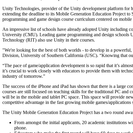
Откройте для себя более 25 платформ, которые поддерживает U
Достигнуть операционного совершенства
Не использовали Unity раньше? Начните свое путешествие
Дополнительная информация
Присоединяйтесь к разработчикам, креаторам и инсайдерам
Unity Technologies, provider of the Unity development platform for 
LiveOps
Торговля
Практические руководства
extending the deadline to its Mobile Generation Education Project to 
Истории успеха
Награды Unity
Анализ после запуска и операции с живыми играми
Преобразовать опыт в магазине в онлайн-опыт
Практические советы и лучшие практики
programming and game design course curriculum centered on mobile a
Истории успеха из реальной жизни
Празднование Unity-креаторов по всему миру
Развивайте
Образование
An impressive list of schools have already adopted Unity including
Автомобильная отрасль
University (CMU). Leading game programming and design schools Unive
Руководства по лучшим практикам
Привлечение пользователей
Увеличьте инновации и впечатления в автомобиле
Для студентов
Technology (RIT) also use Unity in their courses.
Советы и хитрости от экспертов
Будьте замечены и привлекайте мобильных пользователей
Посмотреть все отрасли
Запустите свою карьеру
"We're looking for the best of both worlds - to develop in a powerful, 
Демонстрационные проекты
Встроенные покупки
Для преподавателей
Division, University of Southern California (USC). “Knowing that o
Демо-версии, образцы и строительные блоки
Управляйте IAP в магазинах и D2C
Улучшите свое преподавание
Все ресурсы
“The pace of game/application development is so rapid that it’s almo
Что нового
it’s crucial to work closely with educators to provide them with techno
Монетизация
Лицензия Education Grant
industry of tomorrow.”
Соединяйте игроков с подходящими играми
Принесите мощь Unity в ваше учебное заведение
Блог
Рекламируйте с помощью Unity
Монетизируйте с помощью Un
The success of the iPhone and iPad has shown that there is a large
Обновления, информация и технические советы
Примеры использования
Программы сертификации
courses are still focused on teaching skills for the traditional PC an
Докажите свое мастерство в Unity
will be in the mobile and tablet PC space. This space will provide ne
Новости
Мобильные игры
competitive advantage in the fast growing mobile games/applications
Новости, истории и пресс-центр
Создавайте и развивайте мобильные хиты с Unity
The Unity Mobile Generation Education Project has a two round awa
Инди-игры
From amongst the initial applicants, 20 academic institutions w
Выпускайте большие игры с небольшими командами
phone.