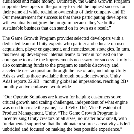
Выпускайте большие игры с небольшими командами
audiences and make money. Ultimately, the Game Growth Program
supports developers in the journey to yield the highest success for
their game all while retaining ownership of their company and IP.
XR-игры
Our measurement for success is that these participating developers
Запускайте XR-игры на разных платформах
will eventually outgrow the program because they’ve built a
sustainable business that can stand on its own as a result.”
Многопользовательские игры
Упрощенное создание многопользовательских игр
The Game Growth Program provides selected developers with a
dedicated team of Unity experts who partner and educate on user
acquisition, player engagement, and monetization strategies. In turn,
this frees-up developers’ internal teams to remain focused on the
core game to make the improvements necessary for success. Unity is
also committing funds to the program to enable discovery and
accelerate user acquisition through the use of ads, including Unity
Ads as well as those available through outside networks. Unity
Ads1 reports 22.9B+ monthly global ad impressions, reaching 2B+
monthly active end-users worldwide.
“Our Operate Solutions are known for helping customers solve
critical growth and scaling challenges, independent of what engine
was used to create the game,” said Felix Thé, Vice President of
Product Management, Unity. “The Game Growth Program is
incentivizing Unity creators of all sizes, no matter how small, with
fundamental support so that the ultimate resource - creativity - is left
unbridled and focused on making the best possible experience.”