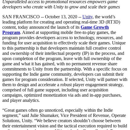
Откройте для себя более 25 платформ, которые поддерживает
Достигнуть операционного совершенства
Не использовали Unity раньше? Начните свое путешествие
Unparalleled access to promotional resources empowers game
Дополнительная информация
Присоединяйтесь к разработчикам, креаторам и инсайдерам
Unity
developers who create with Unity to grow and scale their games
Торговля
Практические руководства
SAN FRANCISCO -- October 13, 2020 --
Unity
, the world’s
Истории успеха
Награды Unity
LiveOps
Преобразовать опыт в магазине в онлайн-опыт
Практические советы и лучшие практики
leading platform for creating and operating real-time 3D (RT3D)
Истории успеха из реальной жизни
Празднование Unity-креаторов по всему миру
Анализ после запуска и операции с живыми играми
Образование
content, today announced the launch of its
Game Growth
Развивайте
Автомобильная отрасль
Program
. Aimed at supporting mobile free-to-play games, the
Руководства по лучшим практикам
Увеличьте инновации и впечатления в автомобиле
Для студентов
program provides developers access to technology, resources, and
Советы и хитрости от экспертов
Привлечение пользователей
Посмотреть все отрасли
Запустите свою карьеру
funding for user acquisition to effectively scale their games. Unique
Будьте замечены и привлекайте мобильных пользователей
to this partnership is that developers maintain full creative control
Демонстрационные проекты
Для преподавателей
and ownership of their intellectual property (IP) in the process, and
Демо-версии, образцы и строительные блоки
Встроенные покупки
Улучшите свое преподавание
upon completion of the program, leave with full ownership of the
Все ресурсы
Управляйте IAP в магазинах и D2C
game and what it has gained, with no permanent revenue share
Что нового
commitments to Unity from the partnership. With a specific focus on
Лицензия Education Grant
supporting the Indie game community, developers can submit their
Монетизация
Принесите мощь Unity в ваше учебное заведение
games for program consideration. If selected, Unity will partner with
Блог
Соединяйте игроков с подходящими играми
them to design and accelerate a robust player engagement strategy,
Обновления, информация и технические советы
Рекламируйте с помощью Unity
Монетизируйте с помощью
Программы сертификации
comprised of full game support, including user acquisition
Unity
Докажите свое мастерство в Unity
campaigns, optimized monetization via ads and in-app purchases,
Примеры использования
Новости
and player analytics.
Новости, истории и пресс-центр
Мобильные игры
“Great games often go unnoticed, especially within the Indie
Создавайте и развивайте мобильные хиты с Unity
segment,” said Julie Shumaker, Vice President of Revenue, Operate
Solutions, Unity. “We believe creators shouldn’t choose between
Инди-игры
their entertainment vision and the tactical execution required to build