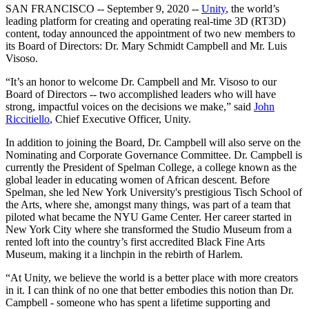
Откройте для себя более 25 платформ, которые поддерживает
Достигнуть операционного совершенства
Не использовали Unity раньше? Начните свое путешествие
SAN FRANCISCO -- September 9, 2020 --
Unity
, the world’s
Дополнительная информация
Присоединяйтесь к разработчикам, креаторам и инсайдерам
Unity
leading platform for creating and operating real-time 3D (RT3D)
Торговля
Практические руководства
content, today announced the appointment of two new members to
Истории успеха
Награды Unity
LiveOps
Преобразовать опыт в магазине в онлайн-опыт
Практические советы и лучшие практики
its Board of Directors: Dr. Mary Schmidt Campbell and Mr. Luis
Истории успеха из реальной жизни
Празднование Unity-креаторов по всему миру
Анализ после запуска и операции с живыми играми
Образование
Visoso.
Развивайте
Автомобильная отрасль
Руководства по лучшим практикам
“It’s an honor to welcome Dr. Campbell and Mr. Visoso to our
Увеличьте инновации и впечатления в автомобиле
Для студентов
Советы и хитрости от экспертов
Board of Directors -- two accomplished leaders who will have
Привлечение пользователей
Посмотреть все отрасли
Запустите свою карьеру
strong, impactful voices on the decisions we make,” said
John
Будьте замечены и привлекайте мобильных пользователей
Riccitiello
, Chief Executive Officer, Unity.
Демонстрационные проекты
Для преподавателей
Демо-версии, образцы и строительные блоки
Встроенные покупки
Улучшите свое преподавание
In addition to joining the Board, Dr. Campbell will also serve on the
Все ресурсы
Управляйте IAP в магазинах и D2C
Nominating and Corporate Governance Committee. Dr. Campbell is
Что нового
Лицензия Education Grant
currently the President of Spelman College, a college known as the
Монетизация
Принесите мощь Unity в ваше учебное заведение
global leader in educating women of African descent. Before
Блог
Соединяйте игроков с подходящими играми
Spelman, she led New York University's prestigious Tisch School of
Обновления, информация и технические советы
Рекламируйте с помощью Unity
Монетизируйте с помощью
the Arts, where she, amongst many things, was part of a team that
Программы сертификации
Unity
piloted what became the NYU Game Center. Her career started in
Докажите свое мастерство в Unity
Примеры использования
New York City where she transformed the Studio Museum from a
Новости
rented loft into the country’s first accredited Black Fine Arts
Новости, истории и пресс-центр
Museum, making it a linchpin in the rebirth of Harlem.
Мобильные игры
Создавайте и развивайте мобильные хиты с Unity
“At Unity, we believe the world is a better place with more creators
in it. I can think of no one that better embodies this notion than Dr.
Инди-игры
Campbell - someone who has spent a lifetime supporting and