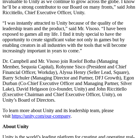
invaluable to Unity as we continue to grow across the globe. I know
he’ll be a strong contributor to our Board on many fronts,” said John
Riccitiello, Chief Executive Officer, Unity.
“I was instantly attracted to Unity because of the quality of the
leadership team and the product,” said Mr. Visoso. “I have been
exposed to games all my life. I find it truly special to have the
opportunity to create significant value not only in games but by
enabling creators in all industries with the tools that will become
increasingly important in years to come.”
Dr. Campbell and Mr. Visoso join Roelof Botha (Managing
Member, Sequoia Capital), Robynne Sisco (President and Chief
Financial Officer, Workday), Alyssa Henry (Seller Lead, Square),
Barry Schuler (Managing Director and Partner, DFJ Growth), Egon
Durban (Co-Chief Executive Officer and Managing Partner, Silver
Lake), David Helgason (co-founder, Unity) and John Riccitiello
(Executive Chairman and Chief Executive Officer, Unity), on
Unity’s Board of Directors.
To learn more about Unity and its leadership team, please
visit
https://unity.com/our-company
.
About Unity
Unity is the world’s leading platform for creating and operating real-