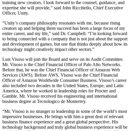
Выпускайте большие игры с небольшими командами
training new creators. I look forward to the counsel, guidance, and
expertise she will provide,” said John Riccitiello, Chief Executive
XR-игры
Officer, Unity.
Запускайте XR-игры на разных платформах
“Unity’s company philosophy resonates with me, because rising
creators up and helping them succeed has been a large focus of my
Многопользовательские игры
entire career, and my life,” said Dr. Campbell. “I’m looking forward
Упрощенное создание многопользовательских игр
to being connected with a company that is not just about the support
and development of games, but one that thinks deeply about how its
technology might creatively impact other sectors.”
Luis Visoso will join the Board and serve on its Audit Committee.
Mr. Visoso is the Chief Financial Officer of Palo Alto Networks.
Before that, he was the Chief Financial Officer of Amazon Web
Services (AWS). Before AWS, Visoso was the Chief Financial
Officer of Amazon Worldwide Consumer Business. Visoso’s career
also included two decades in the United States, Europe, and Latin
America, where he worked in leadership roles for Procter and
Gamble. Mr. Visoso received his engineering and international
business degree at Tecnologico de Monterrey.
“Mr. Visoso is no stranger to leadership in some of the world’s most
impressive businesses. He brings with him a great deal of relevant
business finance experience and a great global perspective. His
technology background and truly global business experience will be