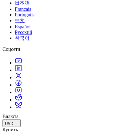
日本語
Français
Português
中文
Español
Русский
한국어
Соцсети
Валюта
USD
Купить