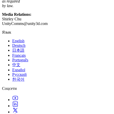
as required
by law.
Media Relations:
Shirley Chu
UnityComms@unity3d.com
Язык
English
Deutsch
日本語
Français
Português
中文
Español
Русский
한국어
Соцсети