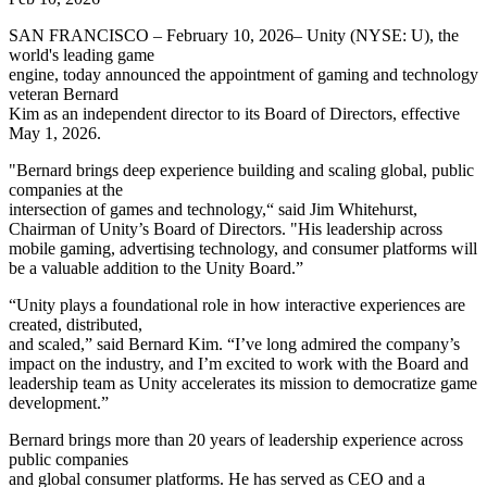
Откройте для себя более 25 платформ, которые поддерживает
Достигнуть операционного совершенства
Не использовали Unity раньше? Начните свое путешествие
Дополнительная информация
Присоединяйтесь к разработчикам, креаторам и инсайдерам
Unity
SAN FRANCISCO – February 10, 2026– Unity (NYSE: U), the
Торговля
Практические руководства
world's leading game
Истории успеха
Награды Unity
LiveOps
Преобразовать опыт в магазине в онлайн-опыт
Практические советы и лучшие практики
engine, today announced the appointment of gaming and technology
Истории успеха из реальной жизни
Празднование Unity-креаторов по всему миру
Анализ после запуска и операции с живыми играми
Образование
veteran Bernard
Развивайте
Автомобильная отрасль
Kim as an independent director to its Board of Directors, effective
Руководства по лучшим практикам
Увеличьте инновации и впечатления в автомобиле
Для студентов
May 1, 2026.
Советы и хитрости от экспертов
Привлечение пользователей
Посмотреть все отрасли
Запустите свою карьеру
Будьте замечены и привлекайте мобильных пользователей
"Bernard brings deep experience building and scaling global, public
companies at the
Демонстрационные проекты
Для преподавателей
intersection of games and technology,“ said Jim Whitehurst,
Демо-версии, образцы и строительные блоки
Встроенные покупки
Улучшите свое преподавание
Chairman of Unity’s Board of Directors. "His leadership across
Все ресурсы
Управляйте IAP в магазинах и D2C
mobile gaming, advertising technology, and consumer platforms will
Что нового
Лицензия Education Grant
be a valuable addition to the Unity Board.”
Монетизация
Принесите мощь Unity в ваше учебное заведение
Блог
Соединяйте игроков с подходящими играми
“Unity plays a foundational role in how interactive experiences are
Обновления, информация и технические советы
Рекламируйте с помощью Unity
Монетизируйте с помощью
created, distributed,
Программы сертификации
Unity
and scaled,” said Bernard Kim. “I’ve long admired the company’s
Докажите свое мастерство в Unity
Примеры использования
Новости
impact on the industry, and I’m excited to work with the Board and
Новости, истории и пресс-центр
leadership team as Unity accelerates its mission to democratize game
development.”
Мобильные игры
Создавайте и развивайте мобильные хиты с Unity
Bernard brings more than 20 years of leadership experience across
public companies
Инди-игры
and global consumer platforms. He has served as CEO and a