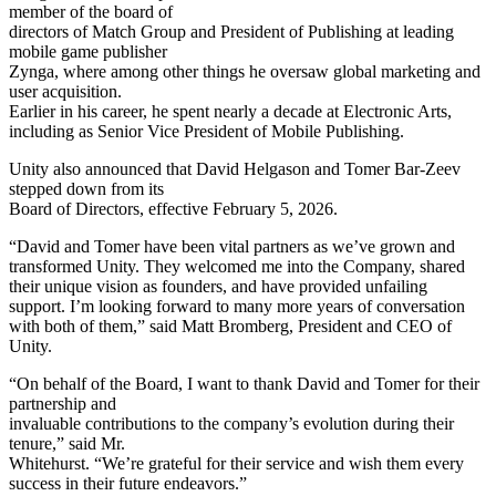
Выпускайте большие игры с небольшими командами
member of the board of
directors of Match Group and President of Publishing at leading
XR-игры
mobile game publisher
Запускайте XR-игры на разных платформах
Zynga, where among other things he oversaw global marketing and
user acquisition.
Earlier in his career, he spent nearly a decade at Electronic Arts,
Многопользовательские игры
including as Senior Vice President of Mobile Publishing.
Упрощенное создание многопользовательских игр
Unity also announced that David Helgason and Tomer Bar-Zeev
stepped down from its
Board of Directors, effective February 5, 2026.
“David and Tomer have been vital partners as we’ve grown and
transformed Unity. They welcomed me into the Company, shared
their unique vision as founders, and have provided unfailing
support. I’m looking forward to many more years of conversation
with both of them,” said Matt Bromberg, President and CEO of
Unity.
“On behalf of the Board, I want to thank David and Tomer for their
partnership and
invaluable contributions to the company’s evolution during their
tenure,” said Mr.
Whitehurst. “We’re grateful for their service and wish them every
success in their future endeavors.”