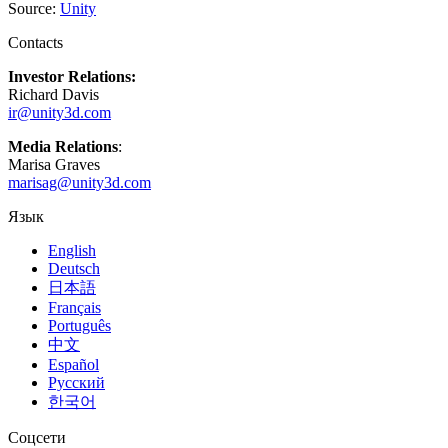
Выпускайте большие игры с небольшими командами
Source:
Unity
Contacts
XR-игры
Запускайте XR-игры на разных платформах
Investor Relations:
Richard Davis
Многопользовательские игры
ir@unity3d.com
Упрощенное создание многопользовательских игр
Media Relations
:
Marisa Graves
marisag@unity3d.com
Язык
English
Deutsch
日本語
Français
Português
中文
Español
Русский
한국어
Соцсети