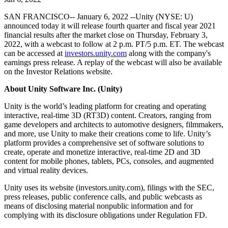
Откройте для себя более 25 платформ, которые поддерживает
Достигнуть операционного совершенства
Не использовали Unity раньше? Начните свое путешествие
Дополнительная информация
Присоединяйтесь к разработчикам, креаторам и инсайдерам
Unity
SAN FRANCISCO-- January 6, 2022 --Unity (NYSE: U)
Торговля
Практические руководства
announced today it will release fourth quarter and fiscal year 2021
Истории успеха
Награды Unity
LiveOps
Преобразовать опыт в магазине в онлайн-опыт
Практические советы и лучшие практики
financial results after the market close on Thursday, February 3,
Истории успеха из реальной жизни
Празднование Unity-креаторов по всему миру
Анализ после запуска и операции с живыми играми
Образование
2022, with a webcast to follow at 2 p.m. PT/5 p.m. ET. The webcast
Развивайте
Автомобильная отрасль
can be accessed at
investors.unity.com
along with the company's
Руководства по лучшим практикам
Увеличьте инновации и впечатления в автомобиле
Для студентов
earnings press release. A replay of the webcast will also be available
Советы и хитрости от экспертов
Привлечение пользователей
Посмотреть все отрасли
Запустите свою карьеру
on the Investor Relations website.
Будьте замечены и привлекайте мобильных пользователей
About Unity Software Inc. (Unity)
Демонстрационные проекты
Для преподавателей
Демо-версии, образцы и строительные блоки
Встроенные покупки
Улучшите свое преподавание
Unity is the world’s leading platform for creating and operating
Все ресурсы
Управляйте IAP в магазинах и D2C
interactive, real-time 3D (RT3D) content. Creators, ranging from
Что нового
Лицензия Education Grant
game developers and architects to automotive designers, filmmakers,
Монетизация
Принесите мощь Unity в ваше учебное заведение
and more, use Unity to make their creations come to life. Unity’s
Блог
Соединяйте игроков с подходящими играми
platform provides a comprehensive set of software solutions to
Обновления, информация и технические советы
Рекламируйте с помощью Unity
Монетизируйте с помощью
create, operate and monetize interactive, real-time 2D and 3D
Программы сертификации
Unity
content for mobile phones, tablets, PCs, consoles, and augmented
Докажите свое мастерство в Unity
Примеры использования
Новости
and virtual reality devices.
Новости, истории и пресс-центр
Unity uses its website (investors.unity.com), filings with the SEC,
Мобильные игры
press releases, public conference calls, and public webcasts as
Создавайте и развивайте мобильные хиты с Unity
means of disclosing material nonpublic information and for
complying with its disclosure obligations under Regulation FD.
Инди-игры