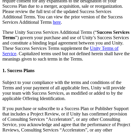
Откройте для себя более 25 платформ, которые поддерживает
Достигнуть операционного совершенства
Не использовали Unity раньше? Начните свое путешествие
require consent for any expansions to the designation of your
Дополнительная информация
Присоединяйтесь к разработчикам, креаторам и инсайдерам
Unity
Success Plan due to a merger, acquisition, sale or reorganization.
Please review the full text of the updated Success Services
Торговля
Практические руководства
Additional Terms. You can view the prior version of the Success
Истории успеха
Награды Unity
LiveOps
Преобразовать опыт в магазине в онлайн-опыт
Практические советы и лучшие практики
Services Additional Terms
here
.
Истории успеха из реальной жизни
Празднование Unity-креаторов по всему миру
Анализ после запуска и операции с живыми играми
Образование
Развивайте
Автомобильная отрасль
These Unity Success Services Additional Terms (“
Success Services
Руководства по лучшим практикам
Увеличьте инновации и впечатления в автомобиле
Для студентов
Terms
”) govern your purchase and use of Unity’s Success Services
Советы и хитрости от экспертов
Привлечение пользователей
Посмотреть все отрасли
Запустите свою карьеру
and constitute a binding legal agreement between you and Unity.
Будьте замечены и привлекайте мобильных пользователей
These Success Services Terms supplement the
Unity Terms of
Демонстрационные проекты
Для преподавателей
Service
. Capitalized terms used but not defined herein shall have the
Демо-версии, образцы и строительные блоки
Встроенные покупки
Улучшите свое преподавание
meanings given to such terms in the Terms.
Все ресурсы
Управляйте IAP в магазинах и D2C
Что нового
1. Success Plans
Лицензия Education Grant
Монетизация
Принесите мощь Unity в ваше учебное заведение
Блог
Соединяйте игроков с подходящими играми
Subject to your compliance with the terms and conditions of the
Обновления, информация и технические советы
Рекламируйте с помощью Unity
Монетизируйте с помощью
Terms and your payment of all applicable fees, Unity will provide
Программы сертификации
Unity
your team with Success Services, as modified or added to by the
Докажите свое мастерство в Unity
Примеры использования
applicable Offering Identification.
Новости
Новости, истории и пресс-центр
If you purchase or subscribe to a Success Plan or Publisher Support
Мобильные игры
that includes a Project Review, or if Unity has confirmed provision
Создавайте и развивайте мобильные хиты с Unity
of Consulting Services “Accelerators”, or any other Consulting
Service, you acknowledge and agree that the performance of Project
Инди-игры
Reviews, Consulting Services “Accelerators”, or any other