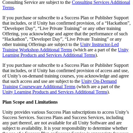
Выпускайте большие игры с небольшими командами
Consulting Service are subject to the
Consulting Services Additional
Terms
.
XR-игры
If you purchase or subscribe to a Success Plan or Publisher Support
Запускайте XR-игры на разных платформах
that includes, or if Unity has confirmed provision, of a “Hackathon”,
“Developer Day”, “Live Private Training” or any other training
Многопользовательские игры
Offering, you acknowledge and agree that the performance of such
Упрощенное создание многопользовательских игр
“Hackathon”, “Developer Day”, “Live Private Training” or any
other training Offerings are subject to the
Unity Instructor-Led
Training Workshop Additional Terms
(which are a part of the
Unity
Learning Products and Services Additional Terms
).
If you purchase or subscribe to a Success Plan or Publisher Support
that includes, or if Unity has confirmed provision of access and use,
of Unity’s on-demand training courses, you acknowledge and agree
that such access and use are subject to the
Unity On-Demand
Training Courseware Additional Terms
(which are a part of the
Unity Learning Products and Services Additional Terms
).
Plan Scope and Limitations
Unity provides various Success Plan subscriptions to access Unity’s
Success Services. Success Plans and Success Services, including
any part thereof, are not available for all Unity Software and are
subject to availability. It is your responsibility to determine whether