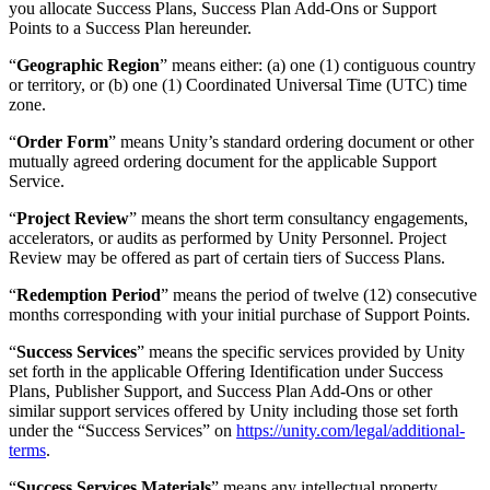
you allocate Success Plans, Success Plan Add-Ons or Support
Points to a Success Plan hereunder.
“
Geographic Region
” means either: (a) one (1) contiguous country
or territory, or (b) one (1) Coordinated Universal Time (UTC) time
zone.
“
Order Form
” means Unity’s standard ordering document or other
mutually agreed ordering document for the applicable Support
Service.
“
Project Review
” means the short term consultancy engagements,
accelerators, or audits as performed by Unity Personnel. Project
Review may be offered as part of certain tiers of Success Plans.
“
Redemption Period
” means the period of twelve (12) consecutive
months corresponding with your initial purchase of Support Points.
“
Success Services
” means the specific services provided by Unity
set forth in the applicable Offering Identification under Success
Plans, Publisher Support, and Success Plan Add-Ons or other
similar support services offered by Unity including those set forth
under the “Success Services” on
https://unity.com/legal/additional-
terms
.
“
Success Services Materials
” means any intellectual property