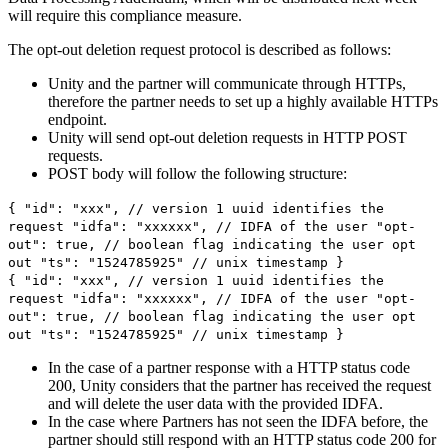
will require this compliance measure.
The opt-out deletion request protocol is described as follows:
Unity and the partner will communicate through HTTPs,
therefore the partner needs to set up a highly available HTTPs
endpoint.
Unity will send opt-out deletion requests in HTTP POST
requests.
POST body will follow the following structure:
{ "id": "xxx", // version 1 uuid identifies the
request "idfa": "xxxxxx", // IDFA of the user "opt-
out": true, // boolean flag indicating the user opt
out "ts": "1524785925" // unix timestamp }
{ "id": "xxx", // version 1 uuid identifies the
request "idfa": "xxxxxx", // IDFA of the user "opt-
out": true, // boolean flag indicating the user opt
out "ts": "1524785925" // unix timestamp }
In the case of a partner response with a HTTP status code
200, Unity considers that the partner has received the request
and will delete the user data with the provided IDFA.
In the case where Partners has not seen the IDFA before, the
partner should still respond with an HTTP status code 200 for