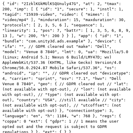
Выпускайте большие игры с небольшими командами
{ "id": "2IzklKGkMUlKSQUnuly47G", "at": 2, "tmax":
200, "imp": [ { "id": "1", "secure": 1, "instl": 1,
XR-игры
"tagid": "15939-video", "video": { "mimes": [
Запускайте XR-игры на разных платформах
"video/mp4" ], "minduration": 15, "maxduration": 30,
"protocols": [ 2, 3, 5, 6 ], "sequence": 1,
"linearity": 1, "pos": 7, "battr": [ 1, 3, 5, 6, 8, 9,
Многопользовательские игры
13 ], "w": 200, "h": 200 } } ], "app": { "id": "1",
Упрощенное создание многопользовательских игр
"bundle": "com.unity3d.ads.example" }, "device": {
"ifa": "", // GDPR cleared out "make": "Dell",
"model": "Venue 8 7840", "lmt": 0, "ua": "Mozilla/5.0
(Linux; Android 5.1; Nexus 6 Build/LMY47D; wv)
AppleWebKit/537.36 (KHTML, like Gecko) Version/4.0
Chrome/56.0.2924.87 Mobile Safari/537.36", "os":
"android", "ip": "", // GDPR cleared out "devicetype":
4, "carrier": "sprint", "osv": "7.1", "hwv": "Dell
Venue 8 7840", "geo": { // GDPR cleared out // "lat":
(not available with opt-out), // "lon": (not available
with opt-out), // "type": (not available with opt-
out), "country": "USA", //still available // "city":
(not available with opt-out), // "utcoffset": (not
available with opt-out) }, "connectiontype": 3,
"language": "en", "h": 1184, "w": 768 }, "regs": {
"coppa": 0 "ext": { "gdpr": 1 // 1 means the user
opted out and the request is subject to GDPR
regulations } }, "ext": { } }