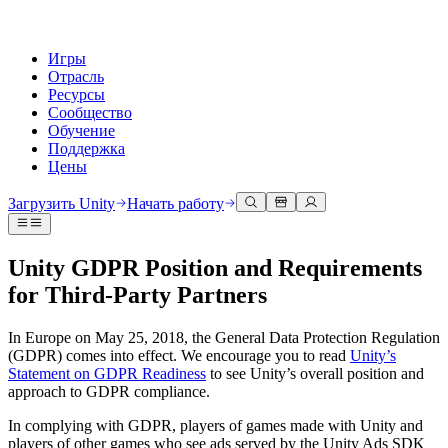
Игры
Отрасль
Ресурсы
Сообщество
Обучение
Поддержка
Цены
Разработка
Примеры использования
Техническая библиотека
Сообщество
Для каждого уровня
Варианты поддержки
Загрузить Unity
Начать работу
Движок Unity
3D сотрудничество
Документация
Обсуждения
Unity Learn
Получить помощь
Создавайте 2D и 3D игры для любой платформы
Создавайте и просматривайте 3D проекты в реальном времени
Освойте навыки Unity бесплатно
Помогаем вам добиться успеха с Unity
Unity GDPR Position and Requirements
Официальные руководства пользователя и ссылки на API
Обсуждать, решать проблемы и соединяться
for Third-Party Partners
Совместная работа
Иммерсивное обучение
Профессиональное обучение
Планы успеха
Инструменты для разработчиков
События
Сотрудничайте и быстро вносите изменения с вашей командой
Обучение в иммерсивных средах
Повышайте уровень своей команды с тренерами Unity
Достигайте своих целей быстрее с помощью экспертов
Версии релизов и трекер проблем
Глобальные и местные события
Загрузить Unity
Не использовали Unity раньше
In Europe on May 25, 2018, the General Data Protection Regulation
Истории сообщества
Пользовательские опыты
FAQ
(GDPR) comes into effect. We encourage you to read
Unity’s
План развития
Тарифы и цены
Создавайте интерактивные 3D опыты
С чего начать
Ответы на часто задаваемые вопросы
Statement on GDPR Readiness
to see Unity’s overall position and
Обзор предстоящих функций
Made with Unity
Развертывание
Отрасли
Приступите к обучению
approach to GDPR compliance.
Показ Unity-креаторов
Связаться с нами
In complying with GDPR, players of games made with Unity and
Глоссарий
Многоплатформенность
Производство
Основные пути Unity
Свяжитесь с нашей командой
players of other games who see ads served by the Unity Ads SDK
Библиотека технических терминов
Прямые трансляции