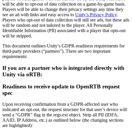
Откройте для себя более 25 платформ, которые поддерживает
Достигнуть операционного совершенства
Не использовали Unity раньше? Начните свое путешествие
will be able to opt-out of data collection on a game-by-game basis.
Дополнительная информация
Присоединяйтесь к разработчикам, креаторам и инсайдерам
Unity
Players will be able to change their privacy settings any time they
Торговля
Практические руководства
see an ad with links and easy access to
Unity’s Privacy Policy
.
Истории успеха
Награды Unity
LiveOps
Преобразовать опыт в магазине в онлайн-опыт
Практические советы и лучшие практики
Players who opt-out of data collection will still see ads, but these ads
Истории успеха из реальной жизни
Празднование Unity-креаторов по всему миру
Анализ после запуска и операции с живыми играми
Образование
will be random and not tailored to the player. All Personally
Развивайте
Автомобильная отрасль
Identifiable Information (PII) associated with a player that opts-out
Руководства по лучшим практикам
Увеличьте инновации и впечатления в автомобиле
Для студентов
will be stripped.
Советы и хитрости от экспертов
Привлечение пользователей
Посмотреть все отрасли
Запустите свою карьеру
This document outlines Unity’s GDPR-readiness requirements for
Будьте замечены и привлекайте мобильных пользователей
third-party providers (“partners”). There are two important
Демонстрационные проекты
Для преподавателей
requirements:
Демо-версии, образцы и строительные блоки
Встроенные покупки
Улучшите свое преподавание
Все ресурсы
Управляйте IAP в магазинах и D2C
If you are a partner who is integrated directly with
Что нового
Лицензия Education Grant
Unity via oRTB:
Монетизация
Принесите мощь Unity в ваше учебное заведение
Блог
Соединяйте игроков с подходящими играми
Readiness to receive update to OpenRTB request
Обновления, информация и технические советы
Рекламируйте с помощью Unity
Монетизируйте с помощью
Программы сертификации
Unity
spec
Докажите свое мастерство в Unity
Примеры использования
Новости
Новости, истории и пресс-центр
Upon receiving confirmation from a GDPR-affected user who
indicated an opt-out, the request structure for that user’s device will
Мобильные игры
send a “GDPR” flag in the regs.ext object. Strip all PII (IDFA,
Создавайте и развивайте мобильные хиты с Unity
AAID, IP Address, etc.) as outlined below (the changing sections
are highlighted):
Инди-игры