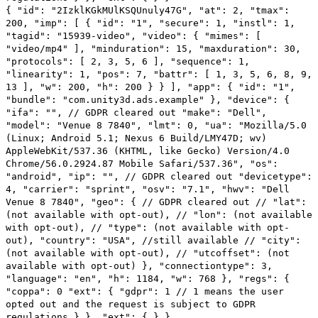
{ "id": "2IzklKGkMUlKSQUnuly47G", "at": 2, "tmax":
200, "imp": [ { "id": "1", "secure": 1, "instl": 1,
"tagid": "15939-video", "video": { "mimes": [
"video/mp4" ], "minduration": 15, "maxduration": 30,
"protocols": [ 2, 3, 5, 6 ], "sequence": 1,
"linearity": 1, "pos": 7, "battr": [ 1, 3, 5, 6, 8, 9,
13 ], "w": 200, "h": 200 } } ], "app": { "id": "1",
"bundle": "com.unity3d.ads.example" }, "device": {
"ifa": "", // GDPR cleared out "make": "Dell",
"model": "Venue 8 7840", "lmt": 0, "ua": "Mozilla/5.0
(Linux; Android 5.1; Nexus 6 Build/LMY47D; wv)
AppleWebKit/537.36 (KHTML, like Gecko) Version/4.0
Chrome/56.0.2924.87 Mobile Safari/537.36", "os":
"android", "ip": "", // GDPR cleared out "devicetype":
4, "carrier": "sprint", "osv": "7.1", "hwv": "Dell
Venue 8 7840", "geo": { // GDPR cleared out // "lat":
(not available with opt-out), // "lon": (not available
with opt-out), // "type": (not available with opt-
out), "country": "USA", //still available // "city":
(not available with opt-out), // "utcoffset": (not
available with opt-out) }, "connectiontype": 3,
"language": "en", "h": 1184, "w": 768 }, "regs": {
"coppa": 0 "ext": { "gdpr": 1 // 1 means the user
opted out and the request is subject to GDPR
regulations } }, "ext": { } }