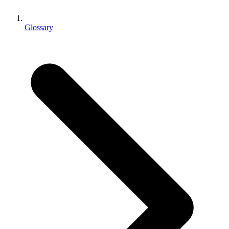
Выпускайте большие игры с небольшими командами
XR-игры
Glossary
Запускайте XR-игры на разных платформах
Многопользовательские игры
Упрощенное создание многопользовательских игр