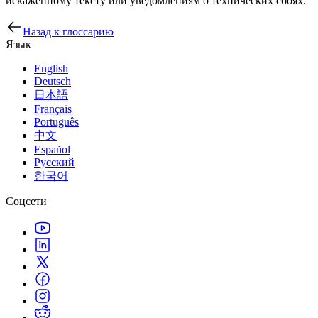
искаженному тексту или уведомлениям о технических сбоях.
Назад к глоссарию
Язык
English
Deutsch
日本語
Français
Português
中文
Español
Русский
한국어
Соцсети