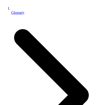
Выпускайте большие игры с небольшими командами
XR-игры
Glossary
Запускайте XR-игры на разных платформах
Многопользовательские игры
Упрощенное создание многопользовательских игр