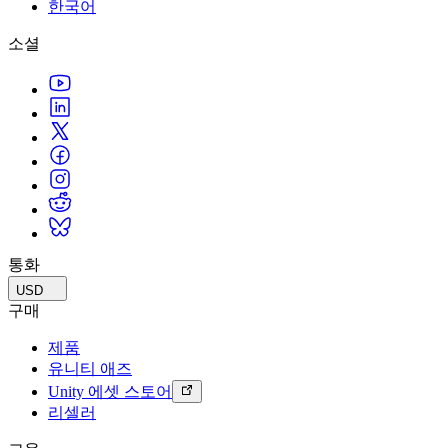
문의하기
한국어
용어집
Unity 필수 학습 길잡이
유니티 팀과 소통하기
멀티플랫폼
제조업
Livestreams
소셜
기술 용어 라이브러리
Unity 사용이 처음이신가요? 여정 시작하기
Unity가 지원하는 25개 이상의 플랫폼을 살펴보세요.
운영 우수성 확보
개발자, 크리에이터, Insider와의 소통
분석 자료
사용법 가이드
LiveOps
리테일
Unity Awards
활용 사례
출시 후 인사이트를 확인하고 라이브 게임을 운영하세요.
실용적인 팁 및 베스트 프랙티스
상점 경험을 온라인 경험으로 전환
전 세계 Unity 크리에이터 축하
실제 성공 사례
성장
교육
자동차
베스트 프랙티스 가이드
사용자 확보
학생용
혁신을 가속화하고 차량 내 경험을 향상시키세요.
전문가 팁
모바일 사용자를 검색하고 Acquire
커리어 시작하기
모든 산업 보기
데모
인앱 결제
교육 담당자 대상 교육
데모, 샘플 및 빌딩 블록
통화
매장 및 D2C 전반에 걸쳐 IAP 관리하세요.
교육 효율 극대화
모든 리소스
USD
새로운 기능
수익화
교육 라이선스
구매
적합한 게임으로 플레이어 연결
교육 기관에 Unity 강력한 기능 도입
제품
블로그
Unity로 광고하세요
Unity로 수익화하세요
유니티 애즈
업데이트, 정보, 기술 팁
활용 부문
자격증
Unity 에셋 스토어
Unity 숙련도를 입증하세요
리셀러
뉴스
모바일 게임
뉴스, 스토리, 보도 센터
Unity로 모바일 히트작을 제작하고 성장시키세요.