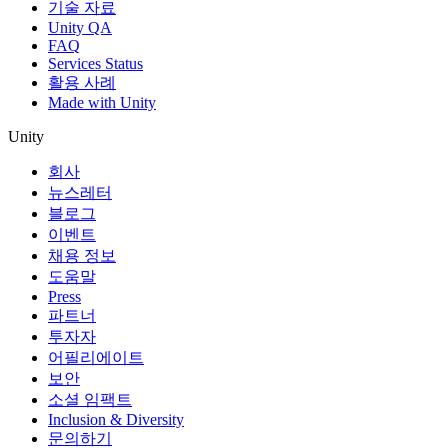
기술 자료
Unity QA
FAQ
Services Status
활용 사례
Made with Unity
Unity
회사
뉴스레터
블로그
이벤트
채용 정보
도움말
Press
파트너
투자자
어필리에이트
보안
소셜 임팩트
Inclusion & Diversity
문의하기