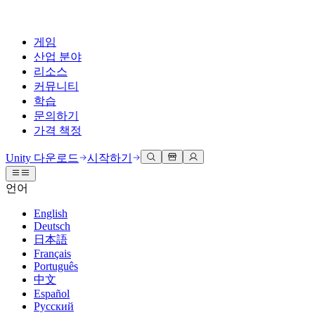
게임
산업 분야
리소스
커뮤니티
학습
문의하기
가격 책정
개발
활용 부문
테크니컬 라이브러리
커뮤니티 허브
모든 레벨 지원
지원 옵션
Unity 다운로드
시작하기
Unity Learn
Unity 엔진
3D 협업
기술 자료
토론
도움 받기
언어
무료로 Unity 기술 마스터
모든 플랫폼 위한 2D 및 3D 게임 제작
실시간 3D 프로젝트 빌드 및 검토
성공을 위한 Unity
공식 유저. '광고 지면'의 타겟 고객 매뉴얼 및 API 레퍼런스
토론, 문제 해결, 소통
English
전문 교육
Deutsch
협업
몰입형 교육
Success 플랜
개발자 툴
이벤트
日本語
Unity 강사와 함께 팀의 역량을 강화하세요
팀과 함께 신속한 협업과 반복 작업을 수행하세요.
몰입도 높은 환경 제작
전문가 지원을 통해 더 빠르게 목표 도달률 달성
릴리스 버전 및 이슈 트래커
글로벌 이벤트 및 현지 이벤트
Français
Unity 처음 사용하시나요
Unity 다운로드
Português
커뮤니티 사례
FAQ
고객 경험
中文
로드맵
시작하기
일반적인 질문에 대한 답변
플랜 및 가격
인터랙티브 3D 경험 제작
Español
Made with Unity
예정된 기능 검토
학습 시작하기
배포
산업 분야
Русский
Unity 크리에이터 소개