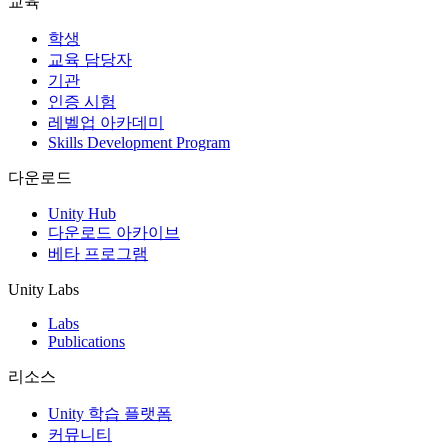
교육
인디 게임
학생
소규모 팀으로 대작 게임을 출시하세요.
교육 담당자
기관
인증 시험
XR 게임
레벨업 아카데미
여러 플랫폼에서 XR 게임을 출시하세요.
Skills Development Program
멀티플레이어 게임
다운로드
멀티플레이어 게임 개발을 간소화하세요.
Unity Hub
다운로드 아카이브
베타 프로그램
Unity Labs
Labs
Publications
리소스
Unity 학습 플랫폼
커뮤니티