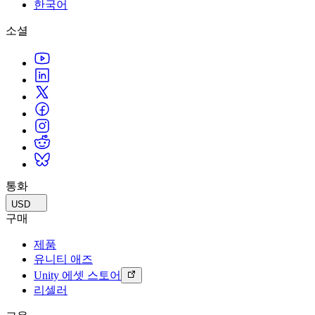
문의하기
한국어
용어집
Unity 필수 학습 길잡이
유니티 팀과 소통하기
멀티플랫폼
제조업
Livestreams
소셜
기술 용어 라이브러리
Unity 사용이 처음이신가요? 여정 시작하기
Unity가 지원하는 25개 이상의 플랫폼을 살펴보세요.
운영 우수성 확보
개발자, 크리에이터, Insider와의 소통
분석 자료
사용법 가이드
LiveOps
리테일
Unity Awards
활용 사례
출시 후 인사이트를 확인하고 라이브 게임을 운영하세요.
실용적인 팁 및 베스트 프랙티스
상점 경험을 온라인 경험으로 전환
전 세계 Unity 크리에이터 축하
실제 성공 사례
성장
교육
자동차
베스트 프랙티스 가이드
사용자 확보
학생용
혁신을 가속화하고 차량 내 경험을 향상시키세요.
전문가 팁
모바일 사용자를 검색하고 Acquire
커리어 시작하기
모든 산업 보기
데모
인앱 결제
교육 담당자 대상 교육
데모, 샘플 및 빌딩 블록
통화
매장 및 D2C 전반에 걸쳐 IAP 관리하세요.
교육 효율 극대화
모든 리소스
USD
새로운 기능
수익화
교육 라이선스
구매
적합한 게임으로 플레이어 연결
교육 기관에 Unity 강력한 기능 도입
제품
블로그
Unity로 광고하세요
Unity로 수익화하세요
유니티 애즈
업데이트, 정보, 기술 팁
활용 부문
자격증
Unity 에셋 스토어
Unity 숙련도를 입증하세요
리셀러
뉴스
모바일 게임
뉴스, 스토리, 보도 센터
Unity로 모바일 히트작을 제작하고 성장시키세요.