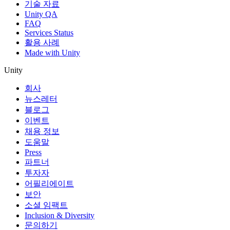
기술 자료
Unity QA
FAQ
Services Status
활용 사례
Made with Unity
Unity
회사
뉴스레터
블로그
이벤트
채용 정보
도움말
Press
파트너
투자자
어필리에이트
보안
소셜 임팩트
Inclusion & Diversity
문의하기