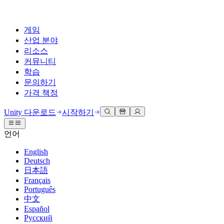
게임
산업 분야
리소스
커뮤니티
학습
문의하기
가격 책정
개발
활용 부문
테크니컬 라이브러리
커뮤니티 허브
모든 레벨 지원
지원 옵션
Unity 다운로드
시작하기
Unity Learn
Unity 엔진
3D 협업
기술 자료
토론
도움 받기
언어
무료로 Unity 기술 마스터
모든 플랫폼 위한 2D 및 3D 게임 제작
실시간 3D 프로젝트 빌드 및 검토
성공을 위한 Unity
공식 유저. '광고 지면'의 타겟 고객 매뉴얼 및 API 레퍼런스
토론, 문제 해결, 소통
English
전문 교육
Deutsch
협업
몰입형 교육
Success 플랜
개발자 툴
이벤트
日本語
Unity 강사와 함께 팀의 역량을 강화하세요
팀과 함께 신속한 협업과 반복 작업을 수행하세요.
몰입도 높은 환경 제작
전문가 지원을 통해 더 빠르게 목표 도달률 달성
릴리스 버전 및 이슈 트래커
글로벌 이벤트 및 현지 이벤트
Français
Unity 처음 사용하시나요
Unity 다운로드
Português
커뮤니티 사례
FAQ
고객 경험
中文
로드맵
시작하기
일반적인 질문에 대한 답변
플랜 및 가격
인터랙티브 3D 경험 제작
Español
Made with Unity
예정된 기능 검토
학습 시작하기
배포
산업 분야
Русский
Unity 크리에이터 소개