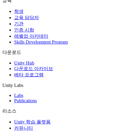
교육
인디 게임
학생
소규모 팀으로 대작 게임을 출시하세요.
교육 담당자
기관
인증 시험
XR 게임
레벨업 아카데미
여러 플랫폼에서 XR 게임을 출시하세요.
Skills Development Program
멀티플레이어 게임
다운로드
멀티플레이어 게임 개발을 간소화하세요.
Unity Hub
다운로드 아카이브
베타 프로그램
Unity Labs
Labs
Publications
리소스
Unity 학습 플랫폼
커뮤니티