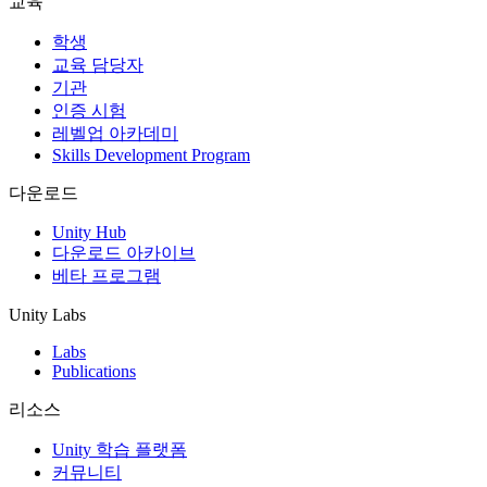
교육
인디 게임
학생
소규모 팀으로 대작 게임을 출시하세요.
교육 담당자
기관
인증 시험
XR 게임
레벨업 아카데미
여러 플랫폼에서 XR 게임을 출시하세요.
Skills Development Program
멀티플레이어 게임
다운로드
멀티플레이어 게임 개발을 간소화하세요.
Unity Hub
다운로드 아카이브
베타 프로그램
Unity Labs
Labs
Publications
리소스
Unity 학습 플랫폼
커뮤니티