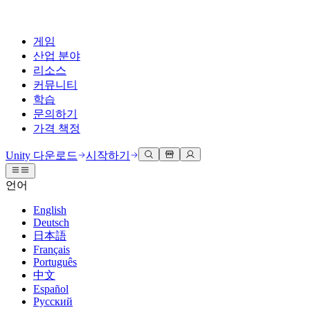
게임
산업 분야
리소스
커뮤니티
학습
문의하기
가격 책정
개발
활용 부문
테크니컬 라이브러리
커뮤니티 허브
모든 레벨 지원
지원 옵션
Unity 다운로드
시작하기
Unity Learn
Unity 엔진
3D 협업
기술 자료
토론
도움 받기
언어
무료로 Unity 기술 마스터
모든 플랫폼 위한 2D 및 3D 게임 제작
실시간 3D 프로젝트 빌드 및 검토
성공을 위한 Unity
공식 유저. '광고 지면'의 타겟 고객 매뉴얼 및 API 레퍼런스
토론, 문제 해결, 소통
English
전문 교육
Deutsch
협업
몰입형 교육
Success 플랜
개발자 툴
이벤트
日本語
Unity 강사와 함께 팀의 역량을 강화하세요
팀과 함께 신속한 협업과 반복 작업을 수행하세요.
몰입도 높은 환경 제작
전문가 지원을 통해 더 빠르게 목표 도달률 달성
릴리스 버전 및 이슈 트래커
글로벌 이벤트 및 현지 이벤트
Français
Unity 처음 사용하시나요
Unity 다운로드
Português
커뮤니티 사례
FAQ
고객 경험
中文
로드맵
시작하기
일반적인 질문에 대한 답변
플랜 및 가격
인터랙티브 3D 경험 제작
Español
Made with Unity
예정된 기능 검토
학습 시작하기
배포
산업 분야
Русский
Unity 크리에이터 소개