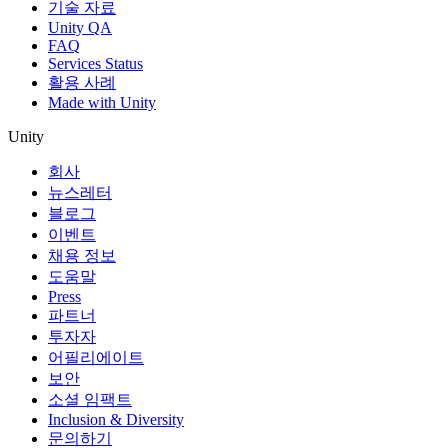
기술 자료
Unity QA
FAQ
Services Status
활용 사례
Made with Unity
Unity
회사
뉴스레터
블로그
이벤트
채용 정보
도움말
Press
파트너
투자자
어필리에이트
보안
소셜 임팩트
Inclusion & Diversity
문의하기