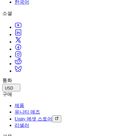
문의하기
한국어
용어집
Unity 필수 학습 길잡이
유니티 팀과 소통하기
멀티플랫폼
제조업
Livestreams
소셜
기술 용어 라이브러리
Unity 사용이 처음이신가요? 여정 시작하기
Unity가 지원하는 25개 이상의 플랫폼을 살펴보세요.
운영 우수성 확보
개발자, 크리에이터, Insider와의 소통
분석 자료
사용법 가이드
LiveOps
리테일
Unity Awards
활용 사례
출시 후 인사이트를 확인하고 라이브 게임을 운영하세요.
실용적인 팁 및 베스트 프랙티스
상점 경험을 온라인 경험으로 전환
전 세계 Unity 크리에이터 축하
실제 성공 사례
성장
교육
자동차
베스트 프랙티스 가이드
사용자 확보
학생용
혁신을 가속화하고 차량 내 경험을 향상시키세요.
전문가 팁
모바일 사용자를 검색하고 Acquire
커리어 시작하기
모든 산업 보기
데모
인앱 결제
교육 담당자 대상 교육
데모, 샘플 및 빌딩 블록
통화
매장 및 D2C 전반에 걸쳐 IAP 관리하세요.
교육 효율 극대화
모든 리소스
USD
새로운 기능
수익화
교육 라이선스
구매
적합한 게임으로 플레이어 연결
교육 기관에 Unity 강력한 기능 도입
제품
블로그
Unity로 광고하세요
Unity로 수익화하세요
유니티 애즈
업데이트, 정보, 기술 팁
활용 부문
자격증
Unity 에셋 스토어
Unity 숙련도를 입증하세요
리셀러
뉴스
모바일 게임
뉴스, 스토리, 보도 센터
Unity로 모바일 히트작을 제작하고 성장시키세요.