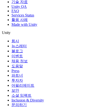
기술 자료
Unity QA
FAQ
Services Status
활용 사례
Made with Unity
Unity
회사
뉴스레터
블로그
이벤트
채용 정보
도움말
Press
파트너
투자자
어필리에이트
보안
소셜 임팩트
Inclusion & Diversity
문의하기