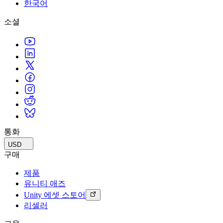
문의하기
한국어
용어집
Unity 필수 학습 길잡이
유니티 팀과 소통하기
멀티플랫폼
제조업
Livestreams
소셜
기술 용어 라이브러리
Unity 사용이 처음이신가요? 여정 시작하기
Unity가 지원하는 25개 이상의 플랫폼을 살펴보세요.
운영 우수성 확보
개발자, 크리에이터, Insider와의 소통
분석 자료
사용법 가이드
LiveOps
리테일
Unity Awards
활용 사례
출시 후 인사이트를 확인하고 라이브 게임을 운영하세요.
실용적인 팁 및 베스트 프랙티스
상점 경험을 온라인 경험으로 전환
전 세계 Unity 크리에이터 축하
실제 성공 사례
성장
교육
자동차
베스트 프랙티스 가이드
사용자 확보
학생용
혁신을 가속화하고 차량 내 경험을 향상시키세요.
전문가 팁
모바일 사용자를 검색하고 Acquire
커리어 시작하기
모든 산업 보기
데모
인앱 결제
교육 담당자 대상 교육
데모, 샘플 및 빌딩 블록
통화
매장 및 D2C 전반에 걸쳐 IAP 관리하세요.
교육 효율 극대화
모든 리소스
USD
새로운 기능
수익화
교육 라이선스
구매
적합한 게임으로 플레이어 연결
교육 기관에 Unity 강력한 기능 도입
제품
블로그
Unity로 광고하세요
Unity로 수익화하세요
유니티 애즈
업데이트, 정보, 기술 팁
활용 부문
자격증
Unity 에셋 스토어
Unity 숙련도를 입증하세요
리셀러
뉴스
모바일 게임
뉴스, 스토리, 보도 센터
Unity로 모바일 히트작을 제작하고 성장시키세요.