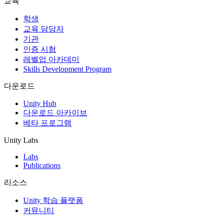
교육
인디 게임
학생
소규모 팀으로 대작 게임을 출시하세요.
교육 담당자
기관
인증 시험
XR 게임
레벨업 아카데미
여러 플랫폼에서 XR 게임을 출시하세요.
Skills Development Program
멀티플레이어 게임
다운로드
멀티플레이어 게임 개발을 간소화하세요.
Unity Hub
다운로드 아카이브
베타 프로그램
Unity Labs
Labs
Publications
리소스
Unity 학습 플랫폼
커뮤니티