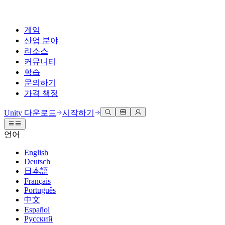
게임
산업 분야
리소스
커뮤니티
학습
문의하기
가격 책정
개발
활용 부문
테크니컬 라이브러리
커뮤니티 허브
모든 레벨 지원
지원 옵션
Unity 다운로드
시작하기
Unity Learn
Unity 엔진
3D 협업
기술 자료
토론
도움 받기
언어
무료로 Unity 기술 마스터
모든 플랫폼 위한 2D 및 3D 게임 제작
실시간 3D 프로젝트 빌드 및 검토
성공을 위한 Unity
공식 유저. '광고 지면'의 타겟 고객 매뉴얼 및 API 레퍼런스
토론, 문제 해결, 소통
English
전문 교육
Deutsch
협업
몰입형 교육
Success 플랜
개발자 툴
이벤트
日本語
Unity 강사와 함께 팀의 역량을 강화하세요
팀과 함께 신속한 협업과 반복 작업을 수행하세요.
몰입도 높은 환경 제작
전문가 지원을 통해 더 빠르게 목표 도달률 달성
릴리스 버전 및 이슈 트래커
글로벌 이벤트 및 현지 이벤트
Français
Unity 처음 사용하시나요
Unity 다운로드
Português
커뮤니티 사례
FAQ
고객 경험
中文
로드맵
시작하기
일반적인 질문에 대한 답변
플랜 및 가격
인터랙티브 3D 경험 제작
Español
Made with Unity
예정된 기능 검토
학습 시작하기
배포
산업 분야
Русский
Unity 크리에이터 소개