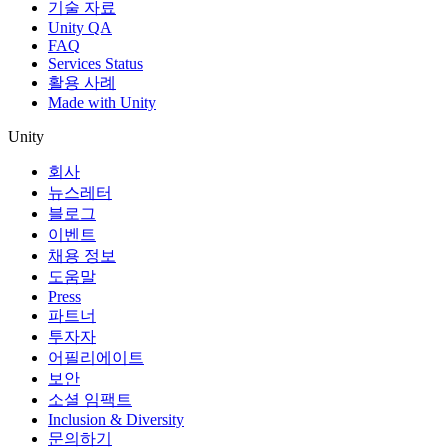
기술 자료
Unity QA
FAQ
Services Status
활용 사례
Made with Unity
Unity
회사
뉴스레터
블로그
이벤트
채용 정보
도움말
Press
파트너
투자자
어필리에이트
보안
소셜 임팩트
Inclusion & Diversity
문의하기