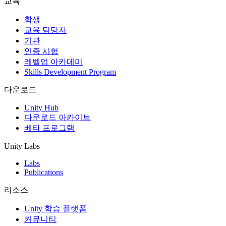
교육
인디 게임
학생
소규모 팀으로 대작 게임을 출시하세요.
교육 담당자
기관
인증 시험
XR 게임
레벨업 아카데미
여러 플랫폼에서 XR 게임을 출시하세요.
Skills Development Program
멀티플레이어 게임
다운로드
멀티플레이어 게임 개발을 간소화하세요.
Unity Hub
다운로드 아카이브
베타 프로그램
Unity Labs
Labs
Publications
리소스
Unity 학습 플랫폼
커뮤니티