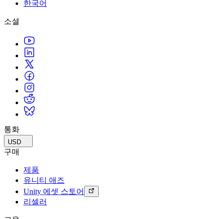
문의하기
한국어
용어집
Unity 필수 학습 길잡이
유니티 팀과 소통하기
멀티플랫폼
제조업
Livestreams
소셜
기술 용어 라이브러리
Unity 사용이 처음이신가요? 여정 시작하기
Unity가 지원하는 25개 이상의 플랫폼을 살펴보세요.
운영 우수성 확보
개발자, 크리에이터, Insider와의 소통
분석 자료
사용법 가이드
LiveOps
리테일
Unity Awards
활용 사례
출시 후 인사이트를 확인하고 라이브 게임을 운영하세요.
실용적인 팁 및 베스트 프랙티스
상점 경험을 온라인 경험으로 전환
전 세계 Unity 크리에이터 축하
실제 성공 사례
성장
교육
자동차
베스트 프랙티스 가이드
사용자 확보
학생용
혁신을 가속화하고 차량 내 경험을 향상시키세요.
전문가 팁
모바일 사용자를 검색하고 Acquire
커리어 시작하기
모든 산업 보기
데모
인앱 결제
교육 담당자 대상 교육
데모, 샘플 및 빌딩 블록
통화
매장 및 D2C 전반에 걸쳐 IAP 관리하세요.
교육 효율 극대화
모든 리소스
USD
새로운 기능
수익화
교육 라이선스
구매
적합한 게임으로 플레이어 연결
교육 기관에 Unity 강력한 기능 도입
제품
블로그
Unity로 광고하세요
Unity로 수익화하세요
유니티 애즈
업데이트, 정보, 기술 팁
활용 부문
자격증
Unity 에셋 스토어
Unity 숙련도를 입증하세요
리셀러
뉴스
모바일 게임
뉴스, 스토리, 보도 센터
Unity로 모바일 히트작을 제작하고 성장시키세요.