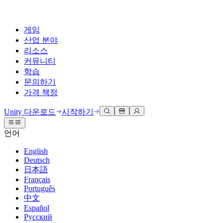
게임
산업 분야
리소스
커뮤니티
학습
문의하기
가격 책정
개발
활용 부문
테크니컬 라이브러리
커뮤니티 허브
모든 레벨 지원
지원 옵션
Unity 다운로드
시작하기
Unity Learn
Unity 엔진
3D 협업
기술 자료
토론
도움 받기
언어
무료로 Unity 기술 마스터
모든 플랫폼 위한 2D 및 3D 게임 제작
실시간 3D 프로젝트 빌드 및 검토
성공을 위한 Unity
공식 유저. '광고 지면'의 타겟 고객 매뉴얼 및 API 레퍼런스
토론, 문제 해결, 소통
English
전문 교육
Deutsch
협업
몰입형 교육
Success 플랜
개발자 툴
이벤트
日本語
Unity 강사와 함께 팀의 역량을 강화하세요
팀과 함께 신속한 협업과 반복 작업을 수행하세요.
몰입도 높은 환경 제작
전문가 지원을 통해 더 빠르게 목표 도달률 달성
릴리스 버전 및 이슈 트래커
글로벌 이벤트 및 현지 이벤트
Français
Unity 처음 사용하시나요
Unity 다운로드
Português
커뮤니티 사례
FAQ
고객 경험
中文
로드맵
시작하기
일반적인 질문에 대한 답변
플랜 및 가격
인터랙티브 3D 경험 제작
Español
Made with Unity
예정된 기능 검토
학습 시작하기
배포
산업 분야
Русский
Unity 크리에이터 소개