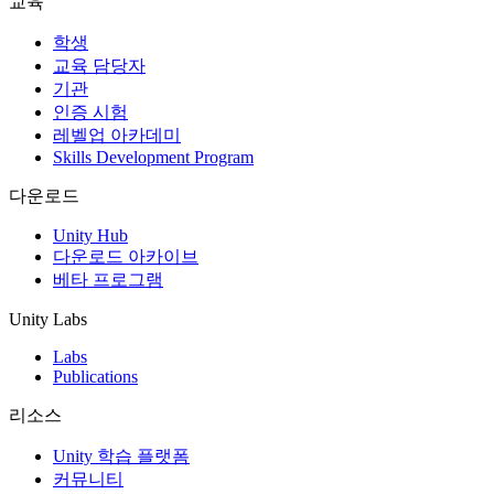
교육
인디 게임
학생
소규모 팀으로 대작 게임을 출시하세요.
교육 담당자
기관
인증 시험
XR 게임
레벨업 아카데미
여러 플랫폼에서 XR 게임을 출시하세요.
Skills Development Program
멀티플레이어 게임
다운로드
멀티플레이어 게임 개발을 간소화하세요.
Unity Hub
다운로드 아카이브
베타 프로그램
Unity Labs
Labs
Publications
리소스
Unity 학습 플랫폼
커뮤니티