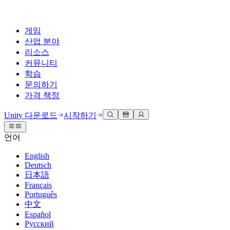
게임
산업 분야
리소스
커뮤니티
학습
문의하기
가격 책정
개발
활용 부문
테크니컬 라이브러리
커뮤니티 허브
모든 레벨 지원
지원 옵션
Unity 다운로드
시작하기
Unity Learn
Unity 엔진
3D 협업
기술 자료
토론
도움 받기
언어
무료로 Unity 기술 마스터
모든 플랫폼 위한 2D 및 3D 게임 제작
실시간 3D 프로젝트 빌드 및 검토
성공을 위한 Unity
공식 유저. '광고 지면'의 타겟 고객 매뉴얼 및 API 레퍼런스
토론, 문제 해결, 소통
English
전문 교육
Deutsch
협업
몰입형 교육
Success 플랜
개발자 툴
이벤트
日本語
Unity 강사와 함께 팀의 역량을 강화하세요
팀과 함께 신속한 협업과 반복 작업을 수행하세요.
몰입도 높은 환경 제작
전문가 지원을 통해 더 빠르게 목표 도달률 달성
릴리스 버전 및 이슈 트래커
글로벌 이벤트 및 현지 이벤트
Français
Unity 처음 사용하시나요
Unity 다운로드
Português
커뮤니티 사례
FAQ
고객 경험
中文
로드맵
시작하기
일반적인 질문에 대한 답변
플랜 및 가격
인터랙티브 3D 경험 제작
Español
Made with Unity
예정된 기능 검토
학습 시작하기
배포
산업 분야
Русский
Unity 크리에이터 소개