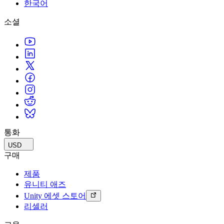
문의하기
한국어
용어집
Unity 필수 학습 길잡이
유니티 팀과 소통하기
멀티플랫폼
제조업
Livestreams
소셜
기술 용어 라이브러리
Unity 사용이 처음이신가요? 여정 시작하기
Unity가 지원하는 25개 이상의 플랫폼을 살펴보세요.
운영 우수성 확보
개발자, 크리에이터, Insider와의 소통
분석 자료
사용법 가이드
LiveOps
리테일
Unity Awards
활용 사례
출시 후 인사이트를 확인하고 라이브 게임을 운영하세요.
실용적인 팁 및 베스트 프랙티스
상점 경험을 온라인 경험으로 전환
전 세계 Unity 크리에이터 축하
실제 성공 사례
성장
교육
자동차
베스트 프랙티스 가이드
사용자 확보
학생용
혁신을 가속화하고 차량 내 경험을 향상시키세요.
전문가 팁
모바일 사용자를 검색하고 Acquire
커리어 시작하기
모든 산업 보기
데모
인앱 결제
교육 담당자 대상 교육
데모, 샘플 및 빌딩 블록
통화
매장 및 D2C 전반에 걸쳐 IAP 관리하세요.
교육 효율 극대화
모든 리소스
USD
새로운 기능
수익화
교육 라이선스
구매
적합한 게임으로 플레이어 연결
교육 기관에 Unity 강력한 기능 도입
제품
블로그
Unity로 광고하세요
Unity로 수익화하세요
유니티 애즈
업데이트, 정보, 기술 팁
활용 부문
자격증
Unity 에셋 스토어
Unity 숙련도를 입증하세요
리셀러
뉴스
모바일 게임
뉴스, 스토리, 보도 센터
Unity로 모바일 히트작을 제작하고 성장시키세요.