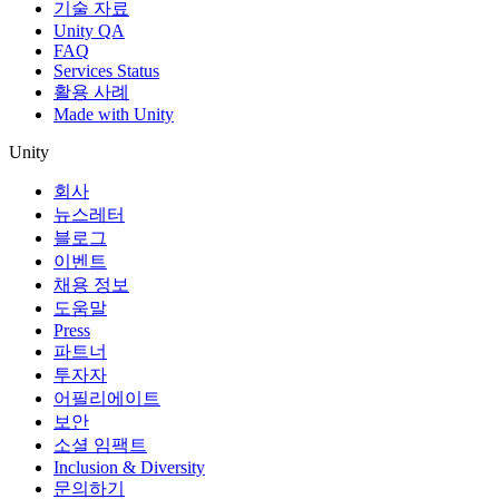
기술 자료
Unity QA
FAQ
Services Status
활용 사례
Made with Unity
Unity
회사
뉴스레터
블로그
이벤트
채용 정보
도움말
Press
파트너
투자자
어필리에이트
보안
소셜 임팩트
Inclusion & Diversity
문의하기