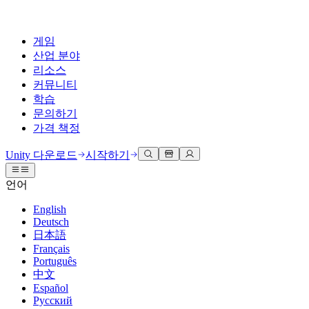
게임
산업 분야
리소스
커뮤니티
학습
문의하기
가격 책정
개발
활용 부문
테크니컬 라이브러리
커뮤니티 허브
모든 레벨 지원
지원 옵션
Unity 다운로드
시작하기
Unity Learn
Unity 엔진
3D 협업
기술 자료
토론
도움 받기
언어
무료로 Unity 기술 마스터
모든 플랫폼 위한 2D 및 3D 게임 제작
실시간 3D 프로젝트 빌드 및 검토
성공을 위한 Unity
공식 유저. '광고 지면'의 타겟 고객 매뉴얼 및 API 레퍼런스
토론, 문제 해결, 소통
English
전문 교육
Deutsch
협업
몰입형 교육
Success 플랜
개발자 툴
이벤트
日本語
Unity 강사와 함께 팀의 역량을 강화하세요
팀과 함께 신속한 협업과 반복 작업을 수행하세요.
몰입도 높은 환경 제작
전문가 지원을 통해 더 빠르게 목표 도달률 달성
릴리스 버전 및 이슈 트래커
글로벌 이벤트 및 현지 이벤트
Français
Unity 처음 사용하시나요
Unity 다운로드
Português
커뮤니티 사례
FAQ
고객 경험
中文
로드맵
시작하기
일반적인 질문에 대한 답변
플랜 및 가격
인터랙티브 3D 경험 제작
Español
Made with Unity
예정된 기능 검토
학습 시작하기
배포
산업 분야
Русский
Unity 크리에이터 소개