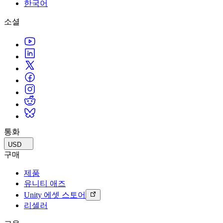
문의하기
한국어
용어집
Unity 필수 학습 길잡이
유니티 팀과 소통하기
멀티플랫폼
제조업
Livestreams
소셜
기술 용어 라이브러리
Unity 사용이 처음이신가요? 여정 시작하기
Unity가 지원하는 25개 이상의 플랫폼을 살펴보세요.
운영 우수성 확보
개발자, 크리에이터, Insider와의 소통
분석 자료
사용법 가이드
LiveOps
리테일
Unity Awards
활용 사례
출시 후 인사이트를 확인하고 라이브 게임을 운영하세요.
실용적인 팁 및 베스트 프랙티스
상점 경험을 온라인 경험으로 전환
전 세계 Unity 크리에이터 축하
실제 성공 사례
성장
교육
자동차
베스트 프랙티스 가이드
사용자 확보
학생용
혁신을 가속화하고 차량 내 경험을 향상시키세요.
전문가 팁
모바일 사용자를 검색하고 Acquire
커리어 시작하기
모든 산업 보기
데모
인앱 결제
교육 담당자 대상 교육
데모, 샘플 및 빌딩 블록
통화
매장 및 D2C 전반에 걸쳐 IAP 관리하세요.
교육 효율 극대화
모든 리소스
USD
새로운 기능
수익화
교육 라이선스
구매
적합한 게임으로 플레이어 연결
교육 기관에 Unity 강력한 기능 도입
제품
블로그
Unity로 광고하세요
Unity로 수익화하세요
유니티 애즈
업데이트, 정보, 기술 팁
활용 부문
자격증
Unity 에셋 스토어
Unity 숙련도를 입증하세요
리셀러
뉴스
모바일 게임
뉴스, 스토리, 보도 센터
Unity로 모바일 히트작을 제작하고 성장시키세요.