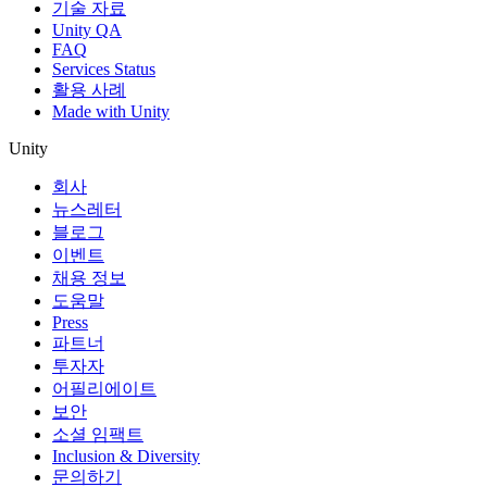
기술 자료
Unity QA
FAQ
Services Status
활용 사례
Made with Unity
Unity
회사
뉴스레터
블로그
이벤트
채용 정보
도움말
Press
파트너
투자자
어필리에이트
보안
소셜 임팩트
Inclusion & Diversity
문의하기