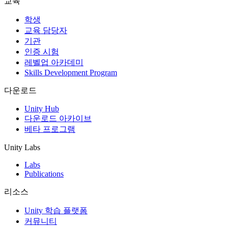
교육
인디 게임
학생
소규모 팀으로 대작 게임을 출시하세요.
교육 담당자
기관
인증 시험
XR 게임
레벨업 아카데미
여러 플랫폼에서 XR 게임을 출시하세요.
Skills Development Program
멀티플레이어 게임
다운로드
멀티플레이어 게임 개발을 간소화하세요.
Unity Hub
다운로드 아카이브
베타 프로그램
Unity Labs
Labs
Publications
리소스
Unity 학습 플랫폼
커뮤니티