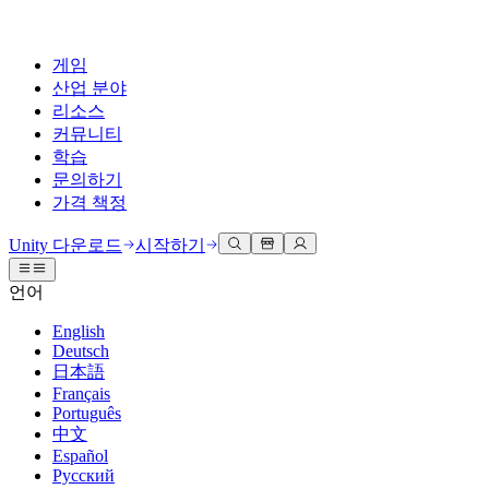
게임
산업 분야
리소스
커뮤니티
학습
문의하기
가격 책정
개발
활용 부문
테크니컬 라이브러리
커뮤니티 허브
모든 레벨 지원
지원 옵션
Unity 다운로드
시작하기
Unity Learn
Unity 엔진
3D 협업
기술 자료
토론
도움 받기
언어
무료로 Unity 기술 마스터
모든 플랫폼 위한 2D 및 3D 게임 제작
실시간 3D 프로젝트 빌드 및 검토
성공을 위한 Unity
공식 유저. '광고 지면'의 타겟 고객 매뉴얼 및 API 레퍼런스
토론, 문제 해결, 소통
English
전문 교육
Deutsch
협업
몰입형 교육
Success 플랜
개발자 툴
이벤트
日本語
Unity 강사와 함께 팀의 역량을 강화하세요
팀과 함께 신속한 협업과 반복 작업을 수행하세요.
몰입도 높은 환경 제작
전문가 지원을 통해 더 빠르게 목표 도달률 달성
릴리스 버전 및 이슈 트래커
글로벌 이벤트 및 현지 이벤트
Français
Unity 처음 사용하시나요
Unity 다운로드
Português
커뮤니티 사례
FAQ
고객 경험
中文
로드맵
시작하기
일반적인 질문에 대한 답변
플랜 및 가격
인터랙티브 3D 경험 제작
Español
Made with Unity
예정된 기능 검토
학습 시작하기
배포
산업 분야
Русский
Unity 크리에이터 소개