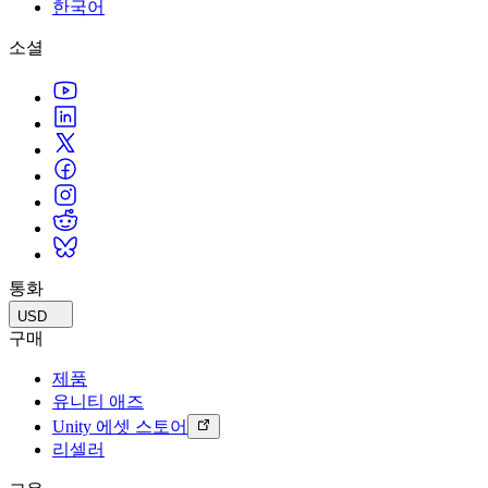
문의하기
한국어
용어집
Unity 필수 학습 길잡이
유니티 팀과 소통하기
멀티플랫폼
제조업
Livestreams
소셜
기술 용어 라이브러리
Unity 사용이 처음이신가요? 여정 시작하기
Unity가 지원하는 25개 이상의 플랫폼을 살펴보세요.
운영 우수성 확보
개발자, 크리에이터, Insider와의 소통
분석 자료
사용법 가이드
LiveOps
리테일
Unity Awards
활용 사례
출시 후 인사이트를 확인하고 라이브 게임을 운영하세요.
실용적인 팁 및 베스트 프랙티스
상점 경험을 온라인 경험으로 전환
전 세계 Unity 크리에이터 축하
실제 성공 사례
성장
교육
자동차
베스트 프랙티스 가이드
사용자 확보
학생용
혁신을 가속화하고 차량 내 경험을 향상시키세요.
전문가 팁
모바일 사용자를 검색하고 Acquire
커리어 시작하기
모든 산업 보기
데모
인앱 결제
교육 담당자 대상 교육
데모, 샘플 및 빌딩 블록
통화
매장 및 D2C 전반에 걸쳐 IAP 관리하세요.
교육 효율 극대화
모든 리소스
USD
새로운 기능
수익화
교육 라이선스
구매
적합한 게임으로 플레이어 연결
교육 기관에 Unity 강력한 기능 도입
제품
블로그
Unity로 광고하세요
Unity로 수익화하세요
유니티 애즈
업데이트, 정보, 기술 팁
활용 부문
자격증
Unity 에셋 스토어
Unity 숙련도를 입증하세요
리셀러
뉴스
모바일 게임
뉴스, 스토리, 보도 센터
Unity로 모바일 히트작을 제작하고 성장시키세요.