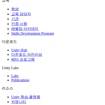
교육
인디 게임
학생
소규모 팀으로 대작 게임을 출시하세요.
교육 담당자
기관
인증 시험
XR 게임
레벨업 아카데미
여러 플랫폼에서 XR 게임을 출시하세요.
Skills Development Program
멀티플레이어 게임
다운로드
멀티플레이어 게임 개발을 간소화하세요.
Unity Hub
다운로드 아카이브
베타 프로그램
Unity Labs
Labs
Publications
리소스
Unity 학습 플랫폼
커뮤니티