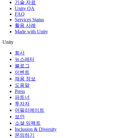
기술 자료
Unity QA
FAQ
Services Status
활용 사례
Made with Unity
Unity
회사
뉴스레터
블로그
이벤트
채용 정보
도움말
Press
파트너
투자자
어필리에이트
보안
소셜 임팩트
Inclusion & Diversity
문의하기